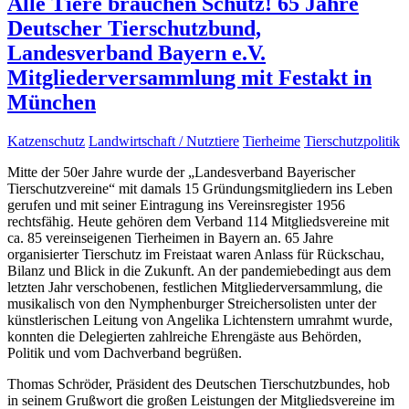
Alle Tiere brauchen Schutz! 65 Jahre
Deutscher Tierschutzbund,
Landesverband Bayern e.V.
Mitgliederversammlung mit Festakt in
München
Katzenschutz
Landwirtschaft / Nutztiere
Tierheime
Tierschutzpolitik
Mitte der 50er Jahre wurde der „Landesverband Bayerischer
Tierschutzvereine“ mit damals 15 Gründungsmitgliedern ins Leben
gerufen und mit seiner Eintragung ins Vereinsregister 1956
rechtsfähig. Heute gehören dem Verband 114 Mitgliedsvereine mit
ca. 85 vereinseigenen Tierheimen in Bayern an. 65 Jahre
organisierter Tierschutz im Freistaat waren Anlass für Rückschau,
Bilanz und Blick in die Zukunft. An der pandemiebedingt aus dem
letzten Jahr verschobenen, festlichen Mitgliederversammlung, die
musikalisch von den Nymphenburger Streichersolisten unter der
künstlerischen Leitung von Angelika Lichtenstern umrahmt wurde,
konnten die Delegierten zahlreiche Ehrengäste aus Behörden,
Politik und vom Dachverband begrüßen.
Thomas Schröder, Präsident des Deutschen Tierschutzbundes, hob
in seinem Grußwort die großen Leistungen der Mitgliedsvereine im