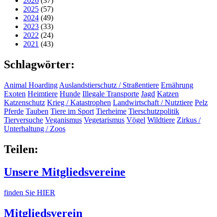
2026
(37)
2025
(57)
2024
(49)
2023
(33)
2022
(24)
2021
(43)
Schlagwörter:
Animal Hoarding
Auslandstierschutz / Straßentiere
Ernährung
Exoten
Heimtiere
Hunde
Illegale Transporte
Jagd
Katzen
Katzenschutz
Krieg / Katastrophen
Landwirtschaft / Nutztiere
Pelz
Pferde
Tauben
Tiere im Sport
Tierheime
Tierschutzpolitik
Tierversuche
Veganismus
Vegetarismus
Vögel
Wildtiere
Zirkus /
Unterhaltung / Zoos
Teilen:
Unsere Mitgliedsvereine
finden Sie HIER
Mitgliedsverein