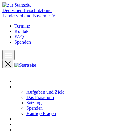
Deutscher Tierschutzbund
Landesverband Bayern e. V.
Termine
Kontakt
FAQ
Spenden
Start
Unser Landesverband
Aufgaben und Ziele
Das Präsidium
Satzung
Spenden
Häufige Fragen
Aktuelles
Pressemeldungen
Termine