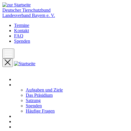
Deutscher Tierschutzbund
Landesverband Bayern e. V.
Termine
Kontakt
FAQ
Spenden
Start
Unser Landesverband
Aufgaben und Ziele
Das Präsidium
Satzung
Spenden
Häufige Fragen
Aktuelles
Pressemeldungen
Termine