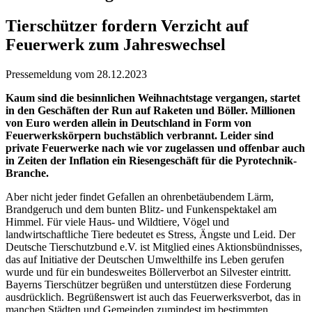
Tierschützer fordern Verzicht auf
Feuerwerk zum Jahreswechsel
Pressemeldung vom 28.12.2023
Kaum sind die besinnlichen Weihnachtstage vergangen, startet
in den Geschäften der Run auf Raketen und Böller. Millionen
von Euro werden allein in Deutschland in Form von
Feuerwerkskörpern buchstäblich verbrannt. Leider sind
private Feuerwerke nach wie vor zugelassen und offenbar auch
in Zeiten der Inflation ein Riesengeschäft für die Pyrotechnik-
Branche.
Aber nicht jeder findet Gefallen an ohrenbetäubendem Lärm,
Brandgeruch und dem bunten Blitz- und Funkenspektakel am
Himmel. Für viele Haus- und Wildtiere, Vögel und
landwirtschaftliche Tiere bedeutet es Stress, Ängste und Leid. Der
Deutsche Tierschutzbund e.V. ist Mitglied eines Aktionsbündnisses,
das auf Initiative der Deutschen Umwelthilfe ins Leben gerufen
wurde und für ein bundesweites Böllerverbot an Silvester eintritt.
Bayerns Tierschützer begrüßen und unterstützen diese Forderung
ausdrücklich. Begrüßenswert ist auch das Feuerwerksverbot, das in
manchen Städten und Gemeinden zumindest im bestimmten