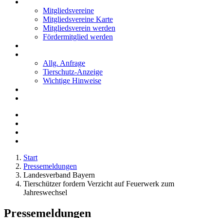
Mitglieder
Mitgliedsvereine
Mitgliedsvereine Karte
Mitgliedsverein werden
Fördermitglied werden
Notfälle
Kontakt
Allg. Anfrage
Tierschutz-Anzeige
Wichtige Hinweise
Stellenanzeigen
Tierschutzjugend
Start
Pressemeldungen
Landesverband Bayern
Tierschützer fordern Verzicht auf Feuerwerk zum
Jahreswechsel
Pressemeldungen