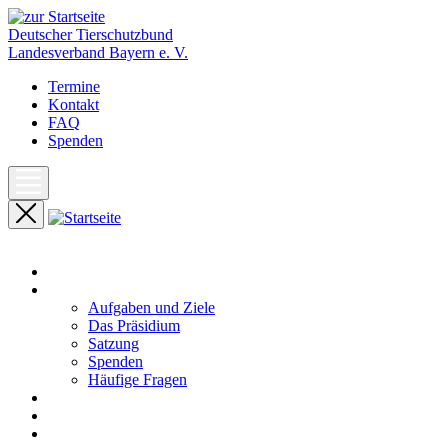
Deutscher Tierschutzbund
Landesverband Bayern e. V.
Termine
Kontakt
FAQ
Spenden
Start
Unser Landesverband
Aufgaben und Ziele
Das Präsidium
Satzung
Spenden
Häufige Fragen
Aktuelles
Pressemeldungen
Termine