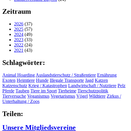
Zeitraum
2026
(37)
2025
(57)
2024
(49)
2023
(33)
2022
(24)
2021
(43)
Schlagwörter:
Animal Hoarding
Auslandstierschutz / Straßentiere
Ernährung
Exoten
Heimtiere
Hunde
Illegale Transporte
Jagd
Katzen
Katzenschutz
Krieg / Katastrophen
Landwirtschaft / Nutztiere
Pelz
Pferde
Tauben
Tiere im Sport
Tierheime
Tierschutzpolitik
Tierversuche
Veganismus
Vegetarismus
Vögel
Wildtiere
Zirkus /
Unterhaltung / Zoos
Teilen:
Unsere Mitgliedsvereine