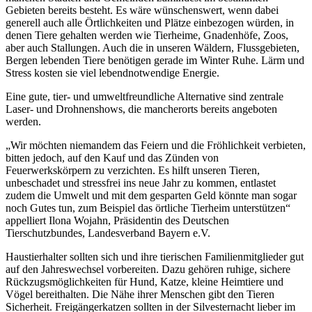
Gebieten bereits besteht. Es wäre wünschenswert, wenn dabei
generell auch alle Örtlichkeiten und Plätze einbezogen würden, in
denen Tiere gehalten werden wie Tierheime, Gnadenhöfe, Zoos,
aber auch Stallungen. Auch die in unseren Wäldern, Flussgebieten,
Bergen lebenden Tiere benötigen gerade im Winter Ruhe. Lärm und
Stress kosten sie viel lebendnotwendige Energie.
Eine gute, tier- und umweltfreundliche Alternative sind zentrale
Laser- und Drohnenshows, die mancherorts bereits angeboten
werden.
„Wir möchten niemandem das Feiern und die Fröhlichkeit verbieten,
bitten jedoch, auf den Kauf und das Zünden von
Feuerwerkskörpern zu verzichten. Es hilft unseren Tieren,
unbeschadet und stressfrei ins neue Jahr zu kommen, entlastet
zudem die Umwelt und mit dem gesparten Geld könnte man sogar
noch Gutes tun, zum Beispiel das örtliche Tierheim unterstützen“
appelliert Ilona Wojahn, Präsidentin des Deutschen
Tierschutzbundes, Landesverband Bayern e.V.
Haustierhalter sollten sich und ihre tierischen Familienmitglieder gut
auf den Jahreswechsel vorbereiten. Dazu gehören ruhige, sichere
Rückzugsmöglichkeiten für Hund, Katze, kleine Heimtiere und
Vögel bereithalten. Die Nähe ihrer Menschen gibt den Tieren
Sicherheit. Freigängerkatzen sollten in der Silvesternacht lieber im