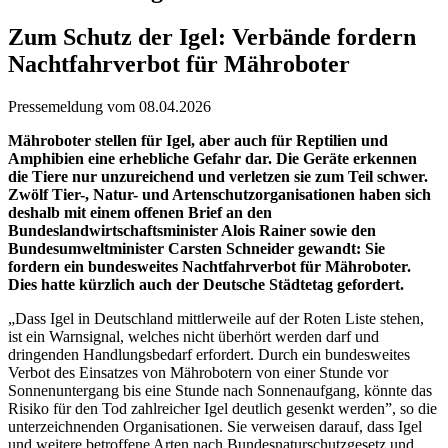
Zum Schutz der Igel: Verbände fordern
Nachtfahrverbot für Mähroboter
Pressemeldung vom 08.04.2026
Mähroboter stellen für Igel, aber auch für Reptilien und
Amphibien eine erhebliche Gefahr dar. Die Geräte erkennen
die Tiere nur unzureichend und verletzen sie zum Teil schwer.
Zwölf Tier-, Natur- und Artenschutzorganisationen haben sich
deshalb mit einem offenen Brief an den
Bundeslandwirtschaftsminister Alois Rainer sowie den
Bundesumweltminister Carsten Schneider gewandt: Sie
fordern ein bundesweites Nachtfahrverbot für Mähroboter.
Dies hatte kürzlich auch der Deutsche Städtetag gefordert.
„Dass Igel in Deutschland mittlerweile auf der Roten Liste stehen,
ist ein Warnsignal, welches nicht überhört werden darf und
dringenden Handlungsbedarf erfordert. Durch ein bundesweites
Verbot des Einsatzes von Mährobotern von einer Stunde vor
Sonnenuntergang bis eine Stunde nach Sonnenaufgang, könnte das
Risiko für den Tod zahlreicher Igel deutlich gesenkt werden”, so die
unterzeichnenden Organisationen. Sie verweisen darauf, dass Igel
und weitere betroffene Arten nach Bundesnaturschutzgesetz und