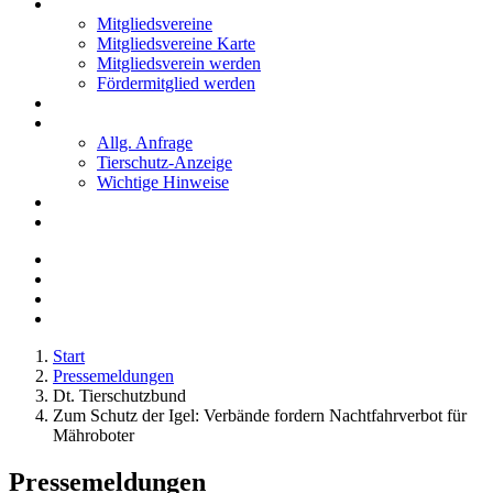
Mitglieder
Mitgliedsvereine
Mitgliedsvereine Karte
Mitgliedsverein werden
Fördermitglied werden
Notfälle
Kontakt
Allg. Anfrage
Tierschutz-Anzeige
Wichtige Hinweise
Stellenanzeigen
Tierschutzjugend
Start
Pressemeldungen
Dt. Tierschutzbund
Zum Schutz der Igel: Verbände fordern Nachtfahrverbot für
Mähroboter
Pressemeldungen