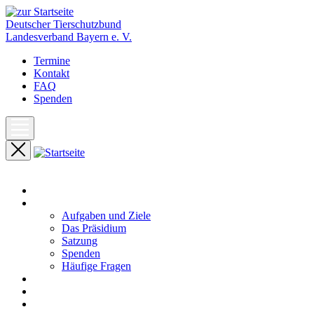
Deutscher Tierschutzbund
Landesverband Bayern e. V.
Termine
Kontakt
FAQ
Spenden
Start
Unser Landesverband
Aufgaben und Ziele
Das Präsidium
Satzung
Spenden
Häufige Fragen
Aktuelles
Pressemeldungen
Termine