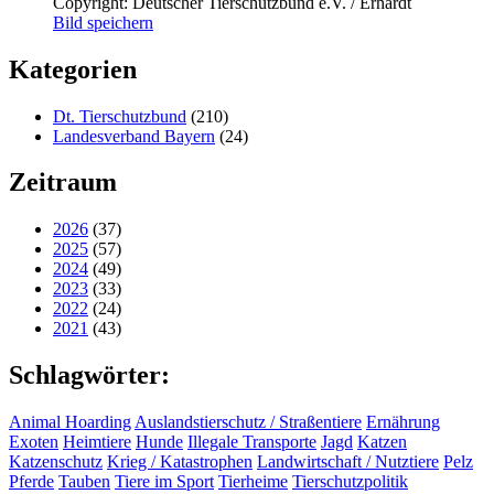
Copyright: Deutscher Tierschutzbund e.V. / Erhardt
Bild speichern
Kategorien
Dt. Tierschutzbund
(210)
Landesverband Bayern
(24)
Zeitraum
2026
(37)
2025
(57)
2024
(49)
2023
(33)
2022
(24)
2021
(43)
Schlagwörter:
Animal Hoarding
Auslandstierschutz / Straßentiere
Ernährung
Exoten
Heimtiere
Hunde
Illegale Transporte
Jagd
Katzen
Katzenschutz
Krieg / Katastrophen
Landwirtschaft / Nutztiere
Pelz
Pferde
Tauben
Tiere im Sport
Tierheime
Tierschutzpolitik