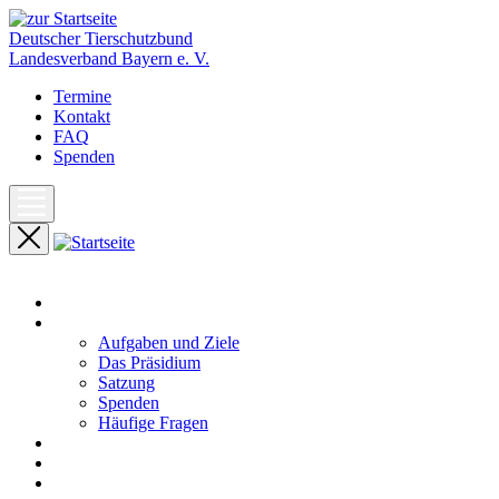
Deutscher Tierschutzbund
Landesverband Bayern e. V.
Termine
Kontakt
FAQ
Spenden
Start
Unser Landesverband
Aufgaben und Ziele
Das Präsidium
Satzung
Spenden
Häufige Fragen
Aktuelles
Pressemeldungen
Termine