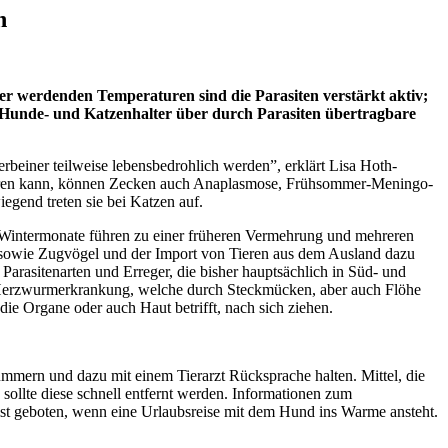
n
 werdenden Temperaturen sind die Parasiten verstärkt aktiv;
h Hunde- und Katzenhalter über durch Parasiten übertragbare
beiner teilweise lebensbedrohlich werden”, erklärt Lisa Hoth-
führen kann, können Zecken auch Anaplasmose, Frühsommer-Meningo-
egend treten sie bei Katzen auf.
 Wintermonate führen zu einer früheren Vermehrung und mehreren
 sowie Zugvögel und der Import von Tieren aus dem Ausland dazu
Parasitenarten und Erreger, die bisher hauptsächlich in Süd- und
ie Herzwurmerkrankung, welche durch Steckmücken, aber auch Flöhe
e Organe oder auch Haut betrifft, nach sich ziehen.
mmern und dazu mit einem Tierarzt Rücksprache halten. Mittel, die
 sollte diese schnell entfernt werden. Informationen zum
ist geboten, wenn eine Urlaubsreise mit dem Hund ins Warme ansteht.