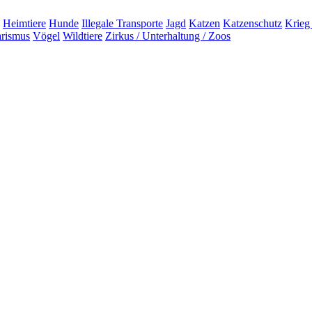
Heimtiere
Hunde
Illegale Transporte
Jagd
Katzen
Katzenschutz
Krieg
arismus
Vögel
Wildtiere
Zirkus / Unterhaltung / Zoos