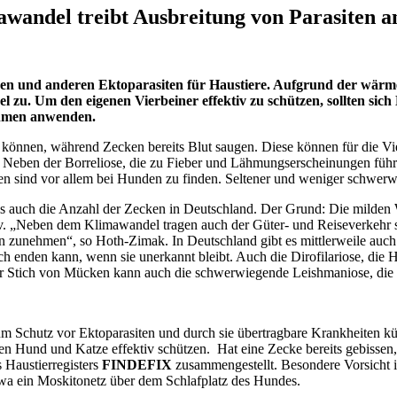
wandel treibt Ausbreitung von Parasiten a
n und anderen Ektoparasiten für Haustiere. Aufgrund der wärmer
zu. Um den eigenen Vierbeiner effektiv zu schützen, sollten sic
ahmen anwenden.
önnen, während Zecken bereits Blut saugen. Diese können für die Vier
d. Neben der Borreliose, die zu Fieber und Lähmungserscheinungen 
en sind vor allem bei Hunden zu finden. Seltener und weniger schwerwi
ls auch die Anzahl der Zecken in Deutschland. Der Grund: Die milden
tiv. „Neben dem Klimawandel tragen auch der Güter- und Reiseverkehr
en zunehmen“, so Hoth-Zimak. In Deutschland gibt es mittlerweile auch 
ch enden kann, wenn sie unerkannt bleibt. Auch die Dirofilariose, d
r Stich von Mücken kann auch die schwerwiegende Leishmaniose, die di
m Schutz vor Ektoparasiten und durch sie übertragbare Krankheiten kü
nen Hund und Katze effektiv schützen. Hat eine Zecke bereits gebissen,
 Haustierregisters
FINDEFIX
zusammengestellt. Besondere Vorsicht 
twa ein Moskitonetz über dem Schlafplatz des Hundes.