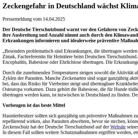
Zeckengefahr in Deutschland wächst Klima
Pressemeldung vom 14.04.2025
Der Deutsche Tierschutzbund warnt vor den Gefahren von Zecke
ihre Ausbreitung und Anzahl nimmt auch durch den Klimawandel 
Erkrankungen informieren und idealerweise präventive Maßn
„Besonders problematisch sind Erkrankungen, die übertragen werden k
Zimak, Fachreferentin für Heimtiere beim Deutschen Tierschutzbun
Encephalitis, Babesiose oder Ehrlichiose übertragen. Die Erkrankung
Durch die zunehmenden Temperaturen steigen sowohl die Aktivität a
Zyklen der Parasiten. Manche Zeckenarten sind sogar ganzjährig ak
bei, dass das Risiko für Vierbeiner steigt und übertragbare Krankheit
Osteuropa vorkamen. Dazu gehört die Babesiose, die für Hunde tödli
übertragen werden kann, ist inzwischen in Deutschland zu finden. De
Vorbeugen ist das beste Mittel
Haustierbesitzer sollten sich ganzjährig um präventive Maßnahmen zu
repellierend wirken, also Parasiten abwehren, bevor sie stechen, kön
Zeckenschutz hat der Deutsche Tierschutzbund auf der
Website
seines
In diesem Fall sollten weitere Schutzmaßnahmen ergriffen werden, e