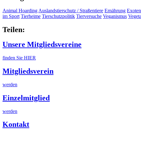
Animal Hoarding
Auslandstierschutz / Straßentiere
Ernährung
Exoten
im Sport
Tierheime
Tierschutzpolitik
Tierversuche
Veganismus
Veget
Teilen:
Unsere Mitgliedsvereine
finden Sie HIER
Mitgliedsverein
werden
Einzelmitglied
werden
Kontakt