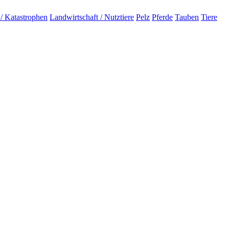
 / Katastrophen
Landwirtschaft / Nutztiere
Pelz
Pferde
Tauben
Tiere