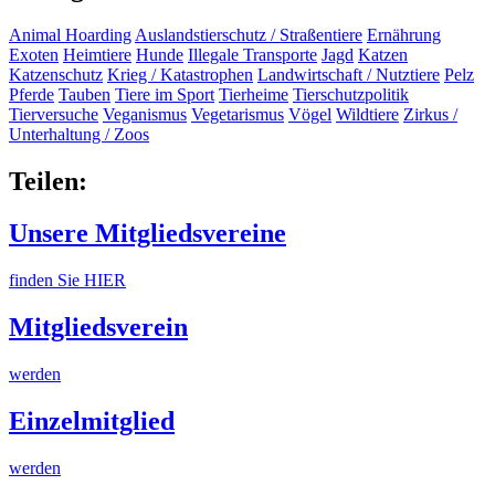
Animal Hoarding
Auslandstierschutz / Straßentiere
Ernährung
Exoten
Heimtiere
Hunde
Illegale Transporte
Jagd
Katzen
Katzenschutz
Krieg / Katastrophen
Landwirtschaft / Nutztiere
Pelz
Pferde
Tauben
Tiere im Sport
Tierheime
Tierschutzpolitik
Tierversuche
Veganismus
Vegetarismus
Vögel
Wildtiere
Zirkus /
Unterhaltung / Zoos
Teilen:
Unsere Mitgliedsvereine
finden Sie HIER
Mitgliedsverein
werden
Einzelmitglied
werden