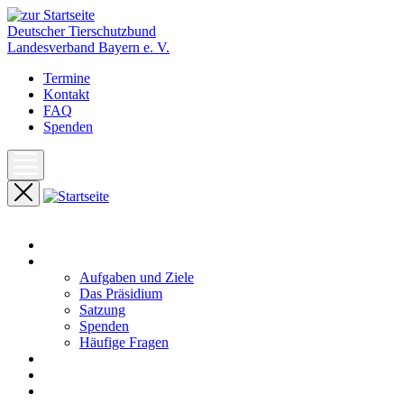
Deutscher Tierschutzbund
Landesverband Bayern e. V.
Termine
Kontakt
FAQ
Spenden
Start
Unser Landesverband
Aufgaben und Ziele
Das Präsidium
Satzung
Spenden
Häufige Fragen
Aktuelles
Pressemeldungen
Termine