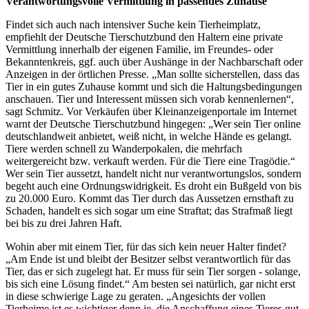
Verantwortungsvolle Vermittlung in passendes Zuhause
Findet sich auch nach intensiver Suche kein Tierheimplatz,
empfiehlt der Deutsche Tierschutzbund den Haltern eine private
Vermittlung innerhalb der eigenen Familie, im Freundes- oder
Bekanntenkreis, ggf. auch über Aushänge in der Nachbarschaft oder
Anzeigen in der örtlichen Presse. „Man sollte sicherstellen, dass das
Tier in ein gutes Zuhause kommt und sich die Haltungsbedingungen
anschauen. Tier und Interessent müssen sich vorab kennenlernen“,
sagt Schmitz. Vor Verkäufen über Kleinanzeigenportale im Internet
warnt der Deutsche Tierschutzbund hingegen: „Wer sein Tier online
deutschlandweit anbietet, weiß nicht, in welche Hände es gelangt.
Tiere werden schnell zu Wanderpokalen, die mehrfach
weitergereicht bzw. verkauft werden. Für die Tiere eine Tragödie.“
Wer sein Tier aussetzt, handelt nicht nur verantwortungslos, sondern
begeht auch eine Ordnungswidrigkeit. Es droht ein Bußgeld von bis
zu 20.000 Euro. Kommt das Tier durch das Aussetzen ernsthaft zu
Schaden, handelt es sich sogar um eine Straftat; das Strafmaß liegt
bei bis zu drei Jahren Haft.
Wohin aber mit einem Tier, für das sich kein neuer Halter findet?
„Am Ende ist und bleibt der Besitzer selbst verantwortlich für das
Tier, das er sich zugelegt hat. Er muss für sein Tier sorgen - solange,
bis sich eine Lösung findet.“ Am besten sei natürlich, gar nicht erst
in diese schwierige Lage zu geraten. „Angesichts der vollen
Tierheime ist es wichtiger denn je, die Anschaffung eines Tieres gut