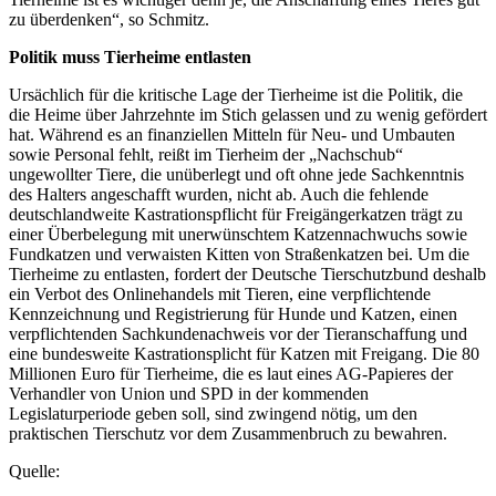
zu überdenken“, so Schmitz.
Politik muss Tierheime entlasten
Ursächlich für die kritische Lage der Tierheime ist die Politik, die
die Heime über Jahrzehnte im Stich gelassen und zu wenig gefördert
hat. Während es an finanziellen Mitteln für Neu- und Umbauten
sowie Personal fehlt, reißt im Tierheim der „Nachschub“
ungewollter Tiere, die unüberlegt und oft ohne jede Sachkenntnis
des Halters angeschafft wurden, nicht ab. Auch die fehlende
deutschlandweite Kastrationspflicht für Freigängerkatzen trägt zu
einer Überbelegung mit unerwünschtem Katzennachwuchs sowie
Fundkatzen und verwaisten Kitten von Straßenkatzen bei. Um die
Tierheime zu entlasten, fordert der Deutsche Tierschutzbund deshalb
ein Verbot des Onlinehandels mit Tieren, eine verpflichtende
Kennzeichnung und Registrierung für Hunde und Katzen, einen
verpflichtenden Sachkundenachweis vor der Tieranschaffung und
eine bundesweite Kastrationsplicht für Katzen mit Freigang. Die 80
Millionen Euro für Tierheime, die es laut eines AG-Papieres der
Verhandler von Union und SPD in der kommenden
Legislaturperiode geben soll, sind zwingend nötig, um den
praktischen Tierschutz vor dem Zusammenbruch zu bewahren.
Quelle: