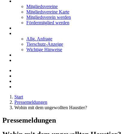
Mitglieder
Mitgliedsvereine
Mitgliedsvereine Karte
Mitgliedsverein werden
Fördermitglied werden
Notfälle
Kontakt
Allg. Anfrage
Tierschutz-Anzeige
Wichtige Hinweise
Stellenanzeigen
Tierschutzjugend
Start
Pressemeldungen
Wohin mit dem ungewollten Haustier?
Pressemeldungen