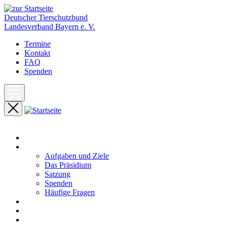
Deutscher Tierschutzbund
Landesverband Bayern e. V.
Termine
Kontakt
FAQ
Spenden
Start
Unser Landesverband
Aufgaben und Ziele
Das Präsidium
Satzung
Spenden
Häufige Fragen
Aktuelles
Pressemeldungen
Termine