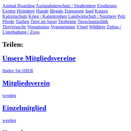
Animal Hoarding
Auslandstierschutz / Straßentiere
Ernährung
Exoten
Heimtiere
Hunde
Illegale Transporte
Jagd
Katzen
Katzenschutz
Krieg / Katastrophen
Landwirtschaft / Nutztiere
Pelz
Pferde
Tauben
Tiere im Sport
Tierheime
Tierschutzpolitik
Tierversuche
Veganismus
Vegetarismus
Vögel
Wildtiere
Zirkus /
Unterhaltung / Zoos
Teilen:
Unsere Mitgliedsvereine
finden Sie HIER
Mitgliedsverein
werden
Einzelmitglied
werden