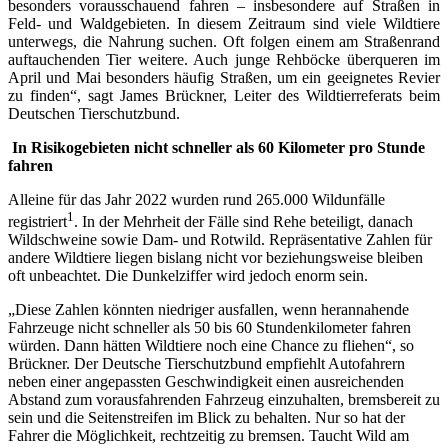
besonders vorausschauend fahren – insbesondere auf Straßen in
Feld- und Waldgebieten. In diesem Zeitraum sind viele Wildtiere
unterwegs, die Nahrung suchen. Oft folgen einem am Straßenrand
auftauchenden Tier weitere. Auch junge Rehböcke überqueren im
April und Mai besonders häufig Straßen, um ein geeignetes Revier
zu finden“, sagt James Brückner, Leiter des Wildtierreferats beim
Deutschen Tierschutzbund.
In Risikogebieten nicht schneller als 60 Kilometer pro Stunde
fahren
Alleine für das Jahr 2022 wurden rund 265.000 Wildunfälle
1
registriert
. In der Mehrheit der Fälle sind Rehe beteiligt, danach
Wildschweine sowie Dam- und Rotwild. Repräsentative Zahlen für
andere Wildtiere liegen bislang nicht vor beziehungsweise bleiben
oft unbeachtet. Die Dunkelziffer wird jedoch enorm sein.
„Diese Zahlen könnten niedriger ausfallen, wenn herannahende
Fahrzeuge nicht schneller als 50 bis 60 Stundenkilometer fahren
würden. Dann hätten Wildtiere noch eine Chance zu fliehen“, so
Brückner. Der Deutsche Tierschutzbund empfiehlt Autofahrern
neben einer angepassten Geschwindigkeit einen ausreichenden
Abstand zum vorausfahrenden Fahrzeug einzuhalten, bremsbereit zu
sein und die Seitenstreifen im Blick zu behalten. Nur so hat der
Fahrer die Möglichkeit, rechtzeitig zu bremsen. Taucht Wild am