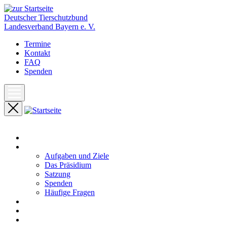
Deutscher Tierschutzbund
Landesverband Bayern e. V.
Termine
Kontakt
FAQ
Spenden
Start
Unser Landesverband
Aufgaben und Ziele
Das Präsidium
Satzung
Spenden
Häufige Fragen
Aktuelles
Pressemeldungen
Termine