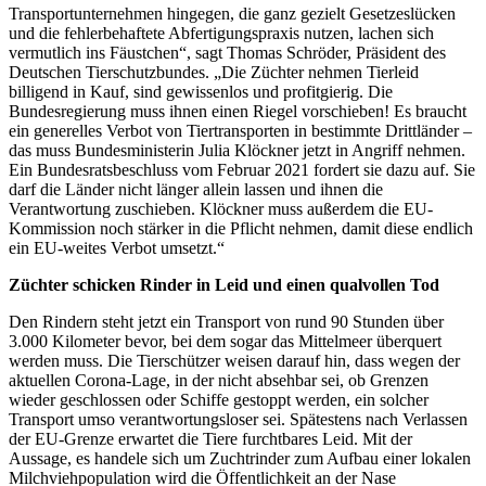
Transportunternehmen hingegen, die ganz gezielt Gesetzeslücken
und die fehlerbehaftete Abfertigungspraxis nutzen, lachen sich
vermutlich ins Fäustchen“, sagt Thomas Schröder, Präsident des
Deutschen Tierschutzbundes. „Die Züchter nehmen Tierleid
billigend in Kauf, sind gewissenlos und profitgierig. Die
Bundesregierung muss ihnen einen Riegel vorschieben! Es braucht
ein generelles Verbot von Tiertransporten in bestimmte Drittländer –
das muss Bundesministerin Julia Klöckner jetzt in Angriff nehmen.
Ein Bundesratsbeschluss vom Februar 2021 fordert sie dazu auf. Sie
darf die Länder nicht länger allein lassen und ihnen die
Verantwortung zuschieben. Klöckner muss außerdem die EU-
Kommission noch stärker in die Pflicht nehmen, damit diese endlich
ein EU-weites Verbot umsetzt.“
Züchter schicken Rinder in Leid und einen qualvollen Tod
Den Rindern steht jetzt ein Transport von rund 90 Stunden über
3.000 Kilometer bevor, bei dem sogar das Mittelmeer überquert
werden muss. Die Tierschützer weisen darauf hin, dass wegen der
aktuellen Corona-Lage, in der nicht absehbar sei, ob Grenzen
wieder geschlossen oder Schiffe gestoppt werden, ein solcher
Transport umso verantwortungsloser sei. Spätestens nach Verlassen
der EU-Grenze erwartet die Tiere furchtbares Leid. Mit der
Aussage, es handele sich um Zuchtrinder zum Aufbau einer lokalen
Milchviehpopulation wird die Öffentlichkeit an der Nase