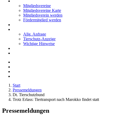
Mitglieder
Mitgliedsvereine
Mitgliedsvereine Karte
Mitgliedsverein werden
Fördermitglied werden
Notfälle
Kontakt
Allg. Anfrage
Tierschutz-Anzeige
Wichtige Hinweise
Stellenanzeigen
Tierschutzjugend
Start
Pressemeldungen
Dt. Tierschutzbund
Trotz Erlass: Tiertransport nach Marokko findet statt
Pressemeldungen