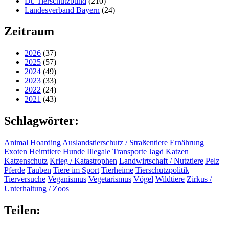
Dt. Tierschutzbund
(210)
Landesverband Bayern
(24)
Zeitraum
2026
(37)
2025
(57)
2024
(49)
2023
(33)
2022
(24)
2021
(43)
Schlagwörter:
Animal Hoarding
Auslandstierschutz / Straßentiere
Ernährung
Exoten
Heimtiere
Hunde
Illegale Transporte
Jagd
Katzen
Katzenschutz
Krieg / Katastrophen
Landwirtschaft / Nutztiere
Pelz
Pferde
Tauben
Tiere im Sport
Tierheime
Tierschutzpolitik
Tierversuche
Veganismus
Vegetarismus
Vögel
Wildtiere
Zirkus /
Unterhaltung / Zoos
Teilen: