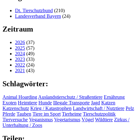
Dt. Tierschutzbund
(210)
Landesverband Bayern
(24)
Zeitraum
2026
(37)
2025
(57)
2024
(49)
2023
(33)
2022
(24)
2021
(43)
Schlagwörter:
Animal Hoarding
Auslandstierschutz / Straßentiere
Ernährung
Exoten
Heimtiere
Hunde
Illegale Transporte
Jagd
Katzen
Katzenschutz
Krieg / Katastrophen
Landwirtschaft / Nutztiere
Pelz
Pferde
Tauben
Tiere im Sport
Tierheime
Tierschutzpolitik
Tierversuche
Veganismus
Vegetarismus
Vögel
Wildtiere
Zirkus /
Unterhaltung / Zoos
Teilen: