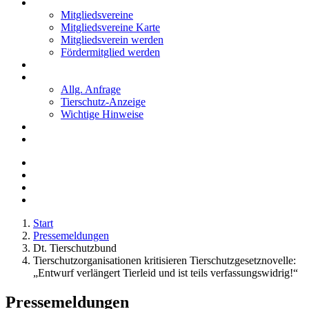
Mitglieder
Mitgliedsvereine
Mitgliedsvereine Karte
Mitgliedsverein werden
Fördermitglied werden
Notfälle
Kontakt
Allg. Anfrage
Tierschutz-Anzeige
Wichtige Hinweise
Stellenanzeigen
Tierschutzjugend
Start
Pressemeldungen
Dt. Tierschutzbund
Tierschutzorganisationen kritisieren Tierschutzgesetznovelle:
„Entwurf verlängert Tierleid und ist teils verfassungswidrig!“
Pressemeldungen