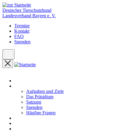
Deutscher Tierschutzbund
Landesverband Bayern e. V.
Termine
Kontakt
FAQ
Spenden
Start
Unser Landesverband
Aufgaben und Ziele
Das Präsidium
Satzung
Spenden
Häufige Fragen
Aktuelles
Pressemeldungen
Termine