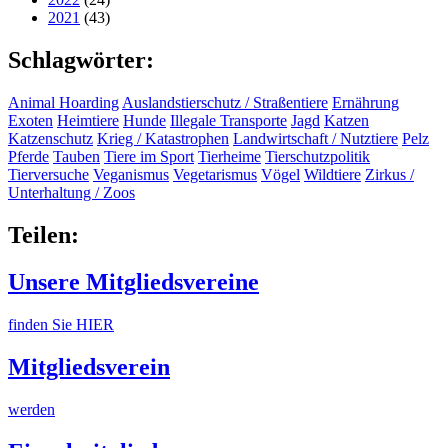
2021
(43)
Schlagwörter:
Animal Hoarding
Auslandstierschutz / Straßentiere
Ernährung
Exoten
Heimtiere
Hunde
Illegale Transporte
Jagd
Katzen
Katzenschutz
Krieg / Katastrophen
Landwirtschaft / Nutztiere
Pelz
Pferde
Tauben
Tiere im Sport
Tierheime
Tierschutzpolitik
Tierversuche
Veganismus
Vegetarismus
Vögel
Wildtiere
Zirkus /
Unterhaltung / Zoos
Teilen:
Unsere Mitgliedsvereine
finden Sie HIER
Mitgliedsverein
werden