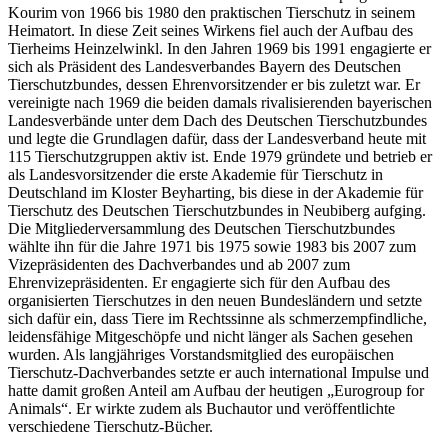
Kourim von 1966 bis 1980 den praktischen Tierschutz in seinem
Heimatort. In diese Zeit seines Wirkens fiel auch der Aufbau des
Tierheims Heinzelwinkl. In den Jahren 1969 bis 1991 engagierte er
sich als Präsident des Landesverbandes Bayern des Deutschen
Tierschutzbundes, dessen Ehrenvorsitzender er bis zuletzt war. Er
vereinigte nach 1969 die beiden damals rivalisierenden bayerischen
Landesverbände unter dem Dach des Deutschen Tierschutzbundes
und legte die Grundlagen dafür, dass der Landesverband heute mit
115 Tierschutzgruppen aktiv ist. Ende 1979 gründete und betrieb er
als Landesvorsitzender die erste Akademie für Tierschutz in
Deutschland im Kloster Beyharting, bis diese in der Akademie für
Tierschutz des Deutschen Tierschutzbundes in Neubiberg aufging.
Die Mitgliederversammlung des Deutschen Tierschutzbundes
wählte ihn für die Jahre 1971 bis 1975 sowie 1983 bis 2007 zum
Vizepräsidenten des Dachverbandes und ab 2007 zum
Ehrenvizepräsidenten. Er engagierte sich für den Aufbau des
organisierten Tierschutzes in den neuen Bundesländern und setzte
sich dafür ein, dass Tiere im Rechtssinne als schmerzempfindliche,
leidensfähige Mitgeschöpfe und nicht länger als Sachen gesehen
wurden. Als langjähriges Vorstandsmitglied des europäischen
Tierschutz-Dachverbandes setzte er auch international Impulse und
hatte damit großen Anteil am Aufbau der heutigen „Eurogroup for
Animals“. Er wirkte zudem als Buchautor und veröffentlichte
verschiedene Tierschutz-Bücher.