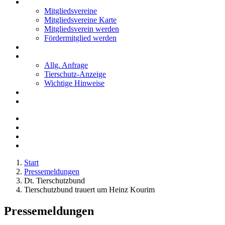
Mitglieder
Mitgliedsvereine
Mitgliedsvereine Karte
Mitgliedsverein werden
Fördermitglied werden
Notfälle
Kontakt
Allg. Anfrage
Tierschutz-Anzeige
Wichtige Hinweise
Stellenanzeigen
Tierschutzjugend
Start
Pressemeldungen
Dt. Tierschutzbund
Tierschutzbund trauert um Heinz Kourim
Pressemeldungen