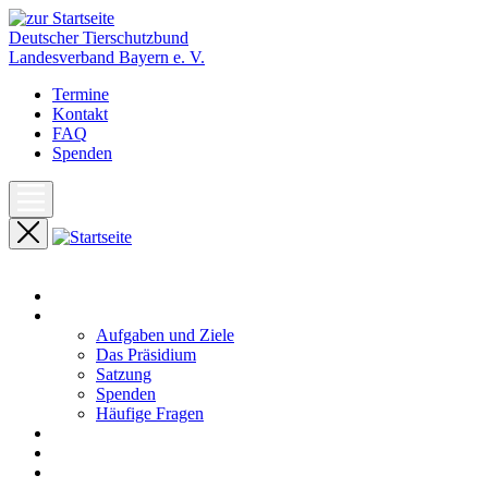
Deutscher Tierschutzbund
Landesverband Bayern e. V.
Termine
Kontakt
FAQ
Spenden
Start
Unser Landesverband
Aufgaben und Ziele
Das Präsidium
Satzung
Spenden
Häufige Fragen
Aktuelles
Pressemeldungen
Termine