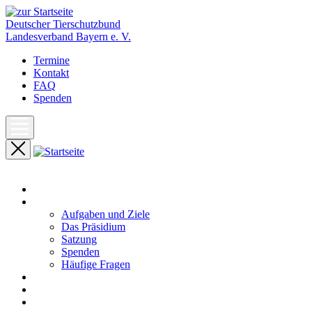
Deutscher Tierschutzbund
Landesverband Bayern e. V.
Termine
Kontakt
FAQ
Spenden
Start
Unser Landesverband
Aufgaben und Ziele
Das Präsidium
Satzung
Spenden
Häufige Fragen
Aktuelles
Pressemeldungen
Termine