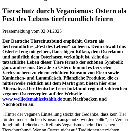
Tierschutz durch Veganismus: Ostern als
Fest des Lebens tierfreundlich feiern
Pressemeldung vom 02.04.2025
Der Deutsche Tierschutzbund empfiehlt, Ostern als
tierfreundliches „Fest des Lebens“ zu feiern. Denn obwohl das
Osterfest eng mit gelben, flauschigen Küken, dem Osterlamm
und natürlich dem Osterhasen verknüpft ist, sieht das
tatsächliche Leben dieser Tiere fernab der schönen Symbolik
ganz anders aus. Gerade zu Ostern kommt es bei vielen
Verbrauchern zu einem erhöhten Konsum von Eiern sowie
Kaninchen- und Lammfleisch. Pflanzliche Produkte, die es
mittlerweile reichlich auf dem Markt gibt, bieten hier eine
Alternative. Der Deutsche Tierschutzbund regt mit zahlreichen
veganen Osterrezepten auf der Webseite
www.weiljedemahlzeitzählt.de
zum Nachbacken und
Nachkochen an.
„Hinter der veganen Einstellung steckt der Gedanke, dass kein Tier
für den menschlichen Konsum ausgenutzt werden sollte“, so Verena
Jungbluth, Leiterin des Referats Veganismus beim Deutschen
Tierschutzbund. Wer an Ostern nicht auf Traditionen verzichten