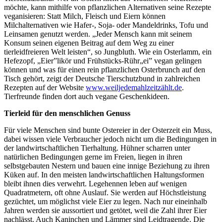
möchte, kann mithilfe von pflanzlichen Alternativen seine Rezepte
veganisieren: Statt Milch, Fleisch und Eiern können
Milchalternativen wie Hafer-, Soja- oder Mandeldrinks, Tofu und
Leinsamen genutzt werden. „Jeder Mensch kann mit seinem
Konsum seinen eigenen Beitrag auf dem Weg zu einer
tierleidfreieren Welt leisten“, so Jungbluth. Wie ein Osterlamm, ein
Hefezopf, „Eier”likör und Frühstücks-Rühr„ei” vegan gelingen
können und was für einen rein pflanzlichen Osterbrunch auf den
Tisch gehört, zeigt der Deutsche Tierschutzbund in zahlreichen
Rezepten auf der Website
www.weiljedemahlzeitzählt.de
.
Tierfreunde finden dort auch vegane Geschenkideen.
Tierleid für den menschlichen Genuss
Für viele Menschen sind bunte Ostereier in der Osterzeit ein Muss,
dabei wissen viele Verbraucher jedoch nicht um die Bedingungen in
der landwirtschaftlichen Tierhaltung. Hühner scharren unter
natürlichen Bedingungen gerne im Freien, liegen in ihren
selbstgebauten Nestern und bauen eine innige Beziehung zu ihren
Küken auf. In den meisten landwirtschaftlichen Haltungsformen
bleibt ihnen dies verwehrt. Legehennen leben auf wenigen
Quadratmetern, oft ohne Auslauf. Sie werden auf Höchstleistung
gezüchtet, um möglichst viele Eier zu legen. Nach nur eineinhalb
Jahren werden sie aussortiert und getötet, weil die Zahl ihrer Eier
nachlässt. Auch Kaninchen und Lämmer sind Leidtragende. Die