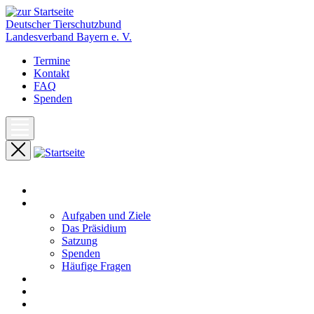
Deutscher Tierschutzbund
Landesverband Bayern e. V.
Termine
Kontakt
FAQ
Spenden
Start
Unser Landesverband
Aufgaben und Ziele
Das Präsidium
Satzung
Spenden
Häufige Fragen
Aktuelles
Pressemeldungen
Termine