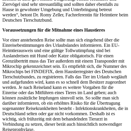
Ziervögel sind sehr stressanfällig und sollten daher ebenfalls zu
Hause in gewohnter Umgebung und Unterbringung betreut
werden“, betont Dr. Romy Zeller, Fachreferentin für Heimtiere beim
Deutschen Tierschutzbund.
Voraussetzungen für die Mitnahme eines Haustieres
Vor einer anstehenden Reise sollte man sich eingehend über die
Einreisebestimmungen des Urlaubslandes informieren. Ein EU-
Heimtierausweis und eine gültige Tollwutimpfung sind bei
Auslandreisen mit Hund oder Katze obligatorisch. Für einen
Grenzübertritt muss das Tier außerdem mit einem Transponder mit
Mikrochip gekennzeichnet sein. Es empfiehlt sich, die Nummer des
Mikrochips bei FINDEFIX, dem Haustierregister des Deutschen
Tierschutzbundes, zu registrieren. Falls das Tier im Urlaub wegläuft
und aufgefunden wird, kann es so schnell dem Besitzer zugeordnet
werden. Je nach Reiseland kann es weitere Vorgaben für die
Einreise oder das Mitführen eines Tieres im Land geben; auch
können zusätzliche Impfungen sinnvoll sein. So sollte man sich
darüber informieren, ob ein erhöhtes Risiko für die Übertragung
sogenannter Reisekrankheiten besteht - Infektionskrankheiten, die in
Deutschland selten oder gar nicht vorkommen. Deshalb ist es
wichtig, sich frühzeitig mit dem behandelnden Tierarzt in
Verbindung zu setzen, dieser berät auch hinsichtlich notwendiger
Reiseprophylaxe.