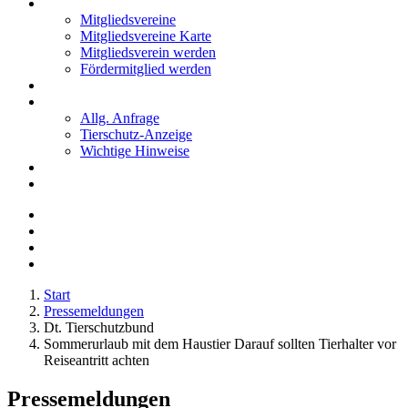
Mitglieder
Mitgliedsvereine
Mitgliedsvereine Karte
Mitgliedsverein werden
Fördermitglied werden
Notfälle
Kontakt
Allg. Anfrage
Tierschutz-Anzeige
Wichtige Hinweise
Stellenanzeigen
Tierschutzjugend
Start
Pressemeldungen
Dt. Tierschutzbund
Sommerurlaub mit dem Haustier Darauf sollten Tierhalter vor
Reiseantritt achten
Pressemeldungen