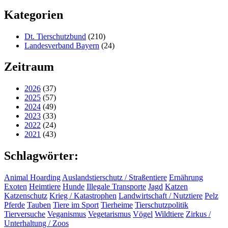
Kategorien
Dt. Tierschutzbund
(210)
Landesverband Bayern
(24)
Zeitraum
2026
(37)
2025
(57)
2024
(49)
2023
(33)
2022
(24)
2021
(43)
Schlagwörter:
Animal Hoarding
Auslandstierschutz / Straßentiere
Ernährung
Exoten
Heimtiere
Hunde
Illegale Transporte
Jagd
Katzen
Katzenschutz
Krieg / Katastrophen
Landwirtschaft / Nutztiere
Pelz
Pferde
Tauben
Tiere im Sport
Tierheime
Tierschutzpolitik
Tierversuche
Veganismus
Vegetarismus
Vögel
Wildtiere
Zirkus /
Unterhaltung / Zoos