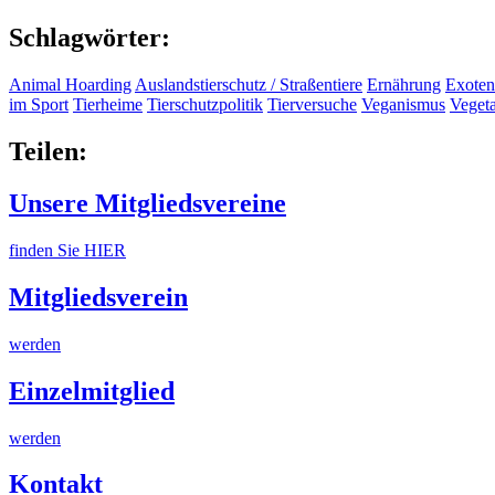
Schlagwörter:
Animal Hoarding
Auslandstierschutz / Straßentiere
Ernährung
Exoten
im Sport
Tierheime
Tierschutzpolitik
Tierversuche
Veganismus
Veget
Teilen:
Unsere Mitgliedsvereine
finden Sie HIER
Mitgliedsverein
werden
Einzelmitglied
werden
Kontakt