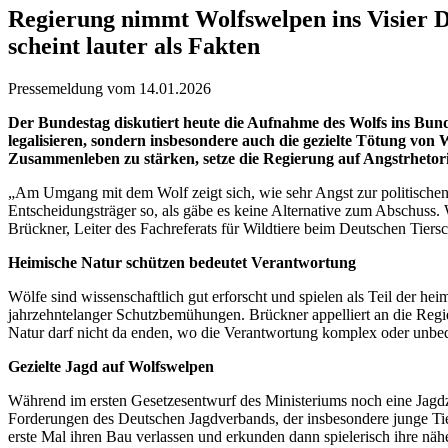
Regierung nimmt Wolfswelpen ins Visier D
scheint lauter als Fakten
Pressemeldung vom 14.01.2026
Der Bundestag diskutiert heute die Aufnahme des Wolfs ins Bunde
legalisieren, sondern insbesondere auch die gezielte Tötung von W
Zusammenleben zu stärken, setze die Regierung auf Angstrhetori
„Am Umgang mit dem Wolf zeigt sich, wie sehr Angst zur politischen
Entscheidungsträger so, als gäbe es keine Alternative zum Abschuss. We
Brückner, Leiter des Fachreferats für Wildtiere beim Deutschen Tiers
Heimische Natur schützen bedeutet Verantwortung
Wölfe sind wissenschaftlich gut erforscht und spielen als Teil der h
jahrzehntelanger Schutzbemühungen. Brückner appelliert an die Regie
Natur darf nicht da enden, wo die Verantwortung komplex oder unbequ
Gezielte Jagd auf Wolfswelpen
Während im ersten Gesetzesentwurf des Ministeriums noch eine Jagdze
Forderungen des Deutschen Jagdverbands, der insbesondere junge Ti
erste Mal ihren Bau verlassen und erkunden dann spielerisch ihre nä