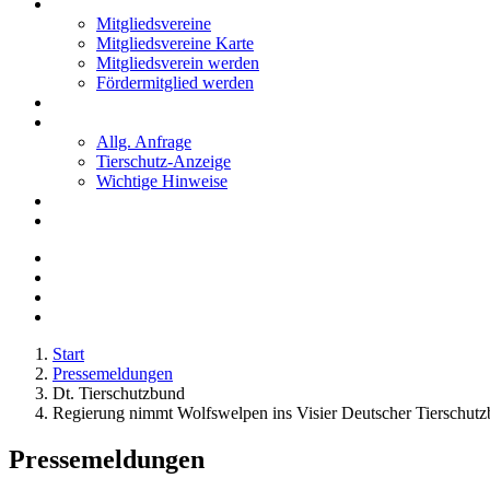
Mitglieder
Mitgliedsvereine
Mitgliedsvereine Karte
Mitgliedsverein werden
Fördermitglied werden
Notfälle
Kontakt
Allg. Anfrage
Tierschutz-Anzeige
Wichtige Hinweise
Stellenanzeigen
Tierschutzjugend
Start
Pressemeldungen
Dt. Tierschutzbund
Regierung nimmt Wolfswelpen ins Visier Deutscher Tierschutzbu
Pressemeldungen