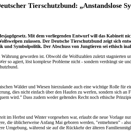
eutscher Tierschutzbund: „Anstandslose Sym
sjagdgesetz. Mit dem vorliegenden Entwurf will das Kabinett nich
olfswelpen zulassen. Der Deutsche Tierschutzbund zeigt sich entset
k und Symbolpolitik. Der Abschuss von Jungtieren sei ethisch ina
 Währung geworden ist. Obwohl die Wolfszahlen zuletzt stagnierten un
r so agiert, löst komplexe Probleme nicht - sondern verdrängt sie und be
chutzbund.
eimischen Wälder und Wiesen hierzulande auch eine wichtige Rolle für ei
rung, dies nicht einfach über den Haufen zu werfen, sondern sich an F
em wird.” Dass zudem weder geltendes Recht noch ethische Prinzipien 
it im Herbst und Winter vorgesehen war, erlaubt die neue Vorlage nun
ere, die üblicherweise Anfang Mai geboren werden, "entnehmen” - al
here Umgebung, während sie auf die Rückkehr der älteren Familienmitgl