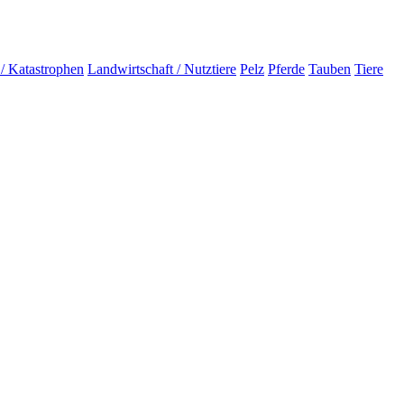
 / Katastrophen
Landwirtschaft / Nutztiere
Pelz
Pferde
Tauben
Tiere