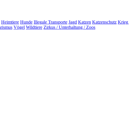
Heimtiere
Hunde
Illegale Transporte
Jagd
Katzen
Katzenschutz
Krieg
arismus
Vögel
Wildtiere
Zirkus / Unterhaltung / Zoos