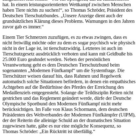
hat. In einem leistungsorientierten Wettkampf zwischen Menschen
haben Tiere nichts zu suchen!“, so Thomas Schröder, Präsident des
Deutschen Tierschutzbundes. „Unsere Anzeige dient auch der
grundsätzlichen Klärung dieses Problems. Warnungen in den Jahren
zuvor gab es immer.“
Einem Tier Schmerzen zuzufügen, es zu etwas zwingen, dass es
nicht freiwillig möchte oder zu dem es sogar psychisch wie physisch
nicht in der Lage ist, ist tierschutzwidrig. Letzteres ist auch im
Tierschutzgesetz ausdrücklich verboten und kann mit Geldbuße bis
25.000 Euro geahndet werden. Neben der persönlichen
Verantwortung geht es dem Deutschen Tierschutzbund beim
sogenannten „Modernen Fünfkampf“ um die Systemfrage. Die
Tierschützer weisen darauf hin, dass Rahmen und Regelwerk
automatisch solche Situationen befördern, in denen ein empathisches
Achtgeben auf die Bedürfnisse des Pferdes der Erreichung des
Medaillenziels entgegensteht. Solange die Teildisziplin Reiten nicht
gestrichen und das Reglement geändert werde, dürfe der Deutsche
Olympische Sportbund den Modernen Fünfkampf nicht mehr
berücksichtigen. Im Falle von Klaus Schormann, dem deutschen
Präsidenten des Weltverbandes der Modernen Fünfkämpfer (UIPM),
der der Reiterin die alleinige Schuld an der dramatischen Situation
zugewiesen hatte, gäbe es nur eine mögliche Konsequenz, so
Thomas Schröder: „Ein Rücktritt ist überfällig.“