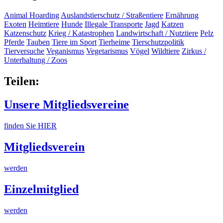
Animal Hoarding
Auslandstierschutz / Straßentiere
Ernährung
Exoten
Heimtiere
Hunde
Illegale Transporte
Jagd
Katzen
Katzenschutz
Krieg / Katastrophen
Landwirtschaft / Nutztiere
Pelz
Pferde
Tauben
Tiere im Sport
Tierheime
Tierschutzpolitik
Tierversuche
Veganismus
Vegetarismus
Vögel
Wildtiere
Zirkus /
Unterhaltung / Zoos
Teilen:
Unsere Mitgliedsvereine
finden Sie HIER
Mitgliedsverein
werden
Einzelmitglied
werden