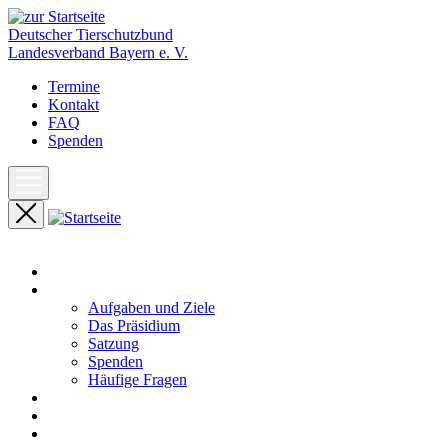
Deutscher Tierschutzbund
Landesverband Bayern e. V.
Termine
Kontakt
FAQ
Spenden
Start
Unser Landesverband
Aufgaben und Ziele
Das Präsidium
Satzung
Spenden
Häufige Fragen
Aktuelles
Pressemeldungen
Termine