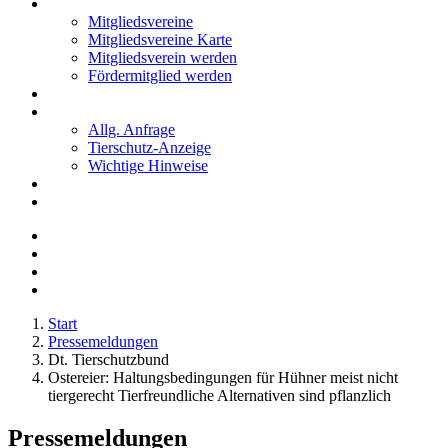
Mitglieder
Mitgliedsvereine
Mitgliedsvereine Karte
Mitgliedsverein werden
Fördermitglied werden
Notfälle
Kontakt
Allg. Anfrage
Tierschutz-Anzeige
Wichtige Hinweise
Stellenanzeigen
Tierschutzjugend
Start
Pressemeldungen
Dt. Tierschutzbund
Ostereier: Haltungsbedingungen für Hühner meist nicht
tiergerecht Tierfreundliche Alternativen sind pflanzlich
Pressemeldungen