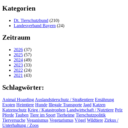
Kategorien
Dt. Tierschutzbund
(210)
Landesverband Bayern
(24)
Zeitraum
2026
(37)
2025
(57)
2024
(49)
2023
(33)
2022
(24)
2021
(43)
Schlagwörter:
Animal Hoarding
Auslandstierschutz / Straßentiere
Ernährung
Exoten
Heimtiere
Hunde
Illegale Transporte
Jagd
Katzen
Katzenschutz
Krieg / Katastrophen
Landwirtschaft / Nutztiere
Pelz
Pferde
Tauben
Tiere im Sport
Tierheime
Tierschutzpolitik
Tierversuche
Veganismus
Vegetarismus
Vögel
Wildtiere
Zirkus /
Unterhaltung / Zoos