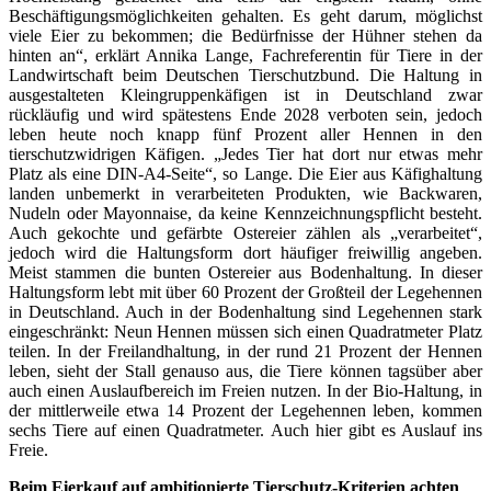
Beschäftigungsmöglichkeiten gehalten. Es geht darum, möglichst
viele Eier zu bekommen; die Bedürfnisse der Hühner stehen da
hinten an“, erklärt Annika Lange, Fachreferentin für Tiere in der
Landwirtschaft beim Deutschen Tierschutzbund. Die Haltung in
ausgestalteten Kleingruppenkäfigen ist in Deutschland zwar
rückläufig und wird spätestens Ende 2028 verboten sein, jedoch
leben heute noch knapp fünf Prozent aller Hennen in den
tierschutzwidrigen Käfigen. „Jedes Tier hat dort nur etwas mehr
Platz als eine DIN-A4-Seite“, so Lange. Die Eier aus Käfighaltung
landen unbemerkt in verarbeiteten Produkten, wie Backwaren,
Nudeln oder Mayonnaise, da keine Kennzeichnungspflicht besteht.
Auch gekochte und gefärbte Ostereier zählen als „verarbeitet“,
jedoch wird die Haltungsform dort häufiger freiwillig angeben.
Meist stammen die bunten Ostereier aus Bodenhaltung. In dieser
Haltungsform lebt mit über 60 Prozent der Großteil der Legehennen
in Deutschland. Auch in der Bodenhaltung sind Legehennen stark
eingeschränkt: Neun Hennen müssen sich einen Quadratmeter Platz
teilen. In der Freilandhaltung, in der rund 21 Prozent der Hennen
leben, sieht der Stall genauso aus, die Tiere können tagsüber aber
auch einen Auslaufbereich im Freien nutzen. In der Bio-Haltung, in
der mittlerweile etwa 14 Prozent der Legehennen leben, kommen
sechs Tiere auf einen Quadratmeter. Auch hier gibt es Auslauf ins
Freie.
Beim Eierkauf auf ambitionierte Tierschutz-Kriterien achten