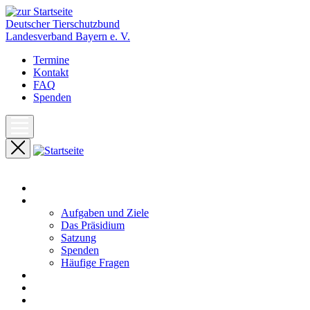
Deutscher Tierschutzbund
Landesverband Bayern e. V.
Termine
Kontakt
FAQ
Spenden
Start
Unser Landesverband
Aufgaben und Ziele
Das Präsidium
Satzung
Spenden
Häufige Fragen
Aktuelles
Pressemeldungen
Termine