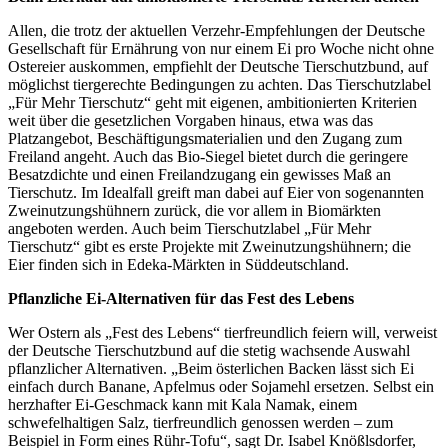
Allen, die trotz der aktuellen Verzehr-Empfehlungen der Deutsche
Gesellschaft für Ernährung von nur einem Ei pro Woche nicht ohne
Ostereier auskommen, empfiehlt der Deutsche Tierschutzbund, auf
möglichst tiergerechte Bedingungen zu achten. Das Tierschutzlabel
„Für Mehr Tierschutz“ geht mit eigenen, ambitionierten Kriterien
weit über die gesetzlichen Vorgaben hinaus, etwa was das
Platzangebot, Beschäftigungsmaterialien und den Zugang zum
Freiland angeht. Auch das Bio-Siegel bietet durch die geringere
Besatzdichte und einen Freilandzugang ein gewisses Maß an
Tierschutz. Im Idealfall greift man dabei auf Eier von sogenannten
Zweinutzungshühnern zurück, die vor allem in Biomärkten
angeboten werden. Auch beim Tierschutzlabel „Für Mehr
Tierschutz“ gibt es erste Projekte mit Zweinutzungshühnern; die
Eier finden sich in Edeka-Märkten in Süddeutschland.
Pflanzliche Ei-Alternativen für das Fest des Lebens
Wer Ostern als „Fest des Lebens“ tierfreundlich feiern will, verweist
der Deutsche Tierschutzbund auf die stetig wachsende Auswahl
pflanzlicher Alternativen. „Beim österlichen Backen lässt sich Ei
einfach durch Banane, Apfelmus oder Sojamehl ersetzen. Selbst ein
herzhafter Ei-Geschmack kann mit Kala Namak, einem
schwefelhaltigen Salz, tierfreundlich genossen werden – zum
Beispiel in Form eines Rühr-Tofu“, sagt Dr. Isabel Knößlsdorfer,