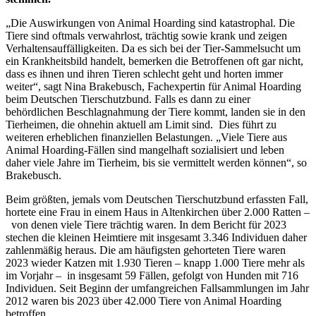
„Die Auswirkungen von Animal Hoarding sind katastrophal. Die
Tiere sind oftmals verwahrlost, trächtig sowie krank und zeigen
Verhaltensauffälligkeiten. Da es sich bei der Tier-Sammelsucht um
ein Krankheitsbild handelt, bemerken die Betroffenen oft gar nicht,
dass es ihnen und ihren Tieren schlecht geht und horten immer
weiter“, sagt Nina Brakebusch, Fachexpertin für Animal Hoarding
beim Deutschen Tierschutzbund. Falls es dann zu einer
behördlichen Beschlagnahmung der Tiere kommt, landen sie in den
Tierheimen, die ohnehin aktuell am Limit sind. Dies führt zu
weiteren erheblichen finanziellen Belastungen. „Viele Tiere aus
Animal Hoarding-Fällen sind mangelhaft sozialisiert und leben
daher viele Jahre im Tierheim, bis sie vermittelt werden können“, so
Brakebusch.
Beim größten, jemals vom Deutschen Tierschutzbund erfassten Fall,
hortete eine Frau in einem Haus in Altenkirchen über 2.000 Ratten –
von denen viele Tiere trächtig waren. In dem Bericht für 2023
stechen die kleinen Heimtiere mit insgesamt 3.346 Individuen daher
zahlenmäßig heraus. Die am häufigsten gehorteten Tiere waren
2023 wieder Katzen mit 1.930 Tieren – knapp 1.000 Tiere mehr als
im Vorjahr – in insgesamt 59 Fällen, gefolgt von Hunden mit 716
Individuen. Seit Beginn der umfangreichen Fallsammlungen im Jahr
2012 waren bis 2023 über 42.000 Tiere von Animal Hoarding
betroffen.