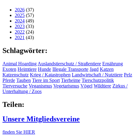
2026
(37)
2025
(57)
2024
(49)
2023
(33)
2022
(24)
2021
(43)
Schlagwörter:
Animal Hoarding
Auslandstierschutz / Straßentiere
Ernährung
Exoten
Heimtiere
Hunde
Illegale Transporte
Jagd
Katzen
Katzenschutz
Krieg / Katastrophen
Landwirtschaft / Nutztiere
Pelz
Pferde
Tauben
Tiere im Sport
Tierheime
Tierschutzpolitik
Tierversuche
Veganismus
Vegetarismus
Vögel
Wildtiere
Zirkus /
Unterhaltung / Zoos
Teilen:
Unsere Mitgliedsvereine
finden Sie HIER