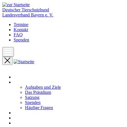
Deutscher Tierschutzbund
Landesverband Bayern e. V.
Termine
Kontakt
FAQ
Spenden
Start
Unser Landesverband
Aufgaben und Ziele
Das Präsidium
Satzung
Spenden
Häufige Fragen
Aktuelles
Pressemeldungen
Termine