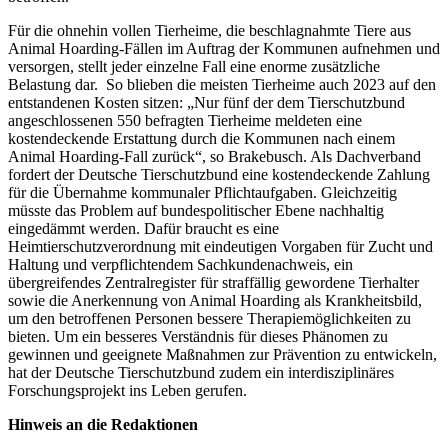
Für die ohnehin vollen Tierheime, die beschlagnahmte Tiere aus
Animal Hoarding-Fällen im Auftrag der Kommunen aufnehmen und
versorgen, stellt jeder einzelne Fall eine enorme zusätzliche
Belastung dar. So blieben die meisten Tierheime auch 2023 auf den
entstandenen Kosten sitzen: „Nur fünf der dem Tierschutzbund
angeschlossenen 550 befragten Tierheime meldeten eine
kostendeckende Erstattung durch die Kommunen nach einem
Animal Hoarding-Fall zurück“, so Brakebusch. Als Dachverband
fordert der Deutsche Tierschutzbund eine kostendeckende Zahlung
für die Übernahme kommunaler Pflichtaufgaben. Gleichzeitig
müsste das Problem auf bundespolitischer Ebene nachhaltig
eingedämmt werden. Dafür braucht es eine
Heimtierschutzverordnung mit eindeutigen Vorgaben für Zucht und
Haltung und verpflichtendem Sachkundenachweis, ein
übergreifendes Zentralregister für straffällig gewordene Tierhalter
sowie die Anerkennung von Animal Hoarding als Krankheitsbild,
um den betroffenen Personen bessere Therapiemöglichkeiten zu
bieten. Um ein besseres Verständnis für dieses Phänomen zu
gewinnen und geeignete Maßnahmen zur Prävention zu entwickeln,
hat der Deutsche Tierschutzbund zudem ein interdisziplinäres
Forschungsprojekt ins Leben gerufen.
Hinweis an die Redaktionen