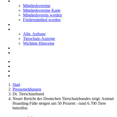
Mitglieder
Mitgliedsvereine
Mitgliedsvereine Karte
Mitgliedsverein werden
Fördermitglied werden
Notfälle
Kontakt
Allg. Anfrage
Tierschutz-Anzeige
Wichtige Hinweise
Stellenanzeigen
Tierschutzjugend
Start
Pressemeldungen
Dt. Tierschutzbund
Neuer Bericht des Deutschen Tierschutzbundes zeigt: Animal
Hoarding-Fälle steigen um 50 Prozent - rund 6.700 Tiere
betroffen