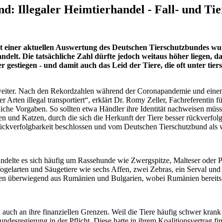
: Illegaler Heimtierhandel - Fall- und Tie
aut einer aktuellen Auswertung des Deutschen Tierschutzbundes w
delt. Die tatsächliche Zahl dürfte jedoch weitaus höher liegen, da
er gestiegen - und damit auch das Leid der Tiere, die oft unter ti
weiter. Nach den Rekordzahlen während der Coronapandemie und eine
 Arten illegal transportiert“, erklärt Dr. Romy Zeller, Fachreferentin
liche Vorgaben. So sollten etwa Händler ihre Identität nachweisen müss
 und Katzen, durch die sich die Herkunft der Tiere besser rückverfo
kverfolgbarkeit beschlossen und vom Deutschen Tierschutzbund als
ndelte es sich häufig um Rassehunde wie Zwergspitze, Malteser oder
elarten und Säugetiere wie sechs Affen, zwei Zebras, ein Serval und e
n überwiegend aus Rumänien und Bulgarien, wobei Rumänien bereits z
 auch an ihre finanziellen Grenzen. Weil die Tiere häufig schwer krank
desregierung in der Pflicht. Diese hatte in ihrem Koalitionsvertrag fin