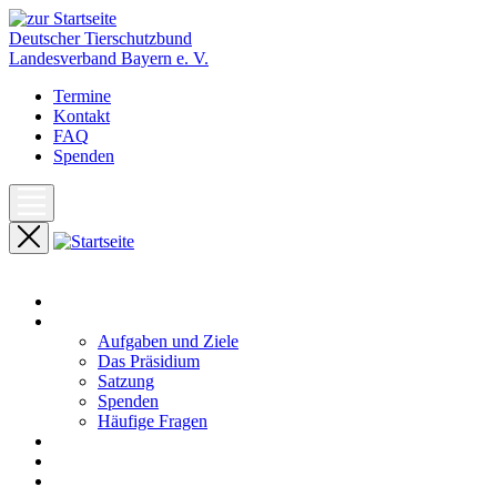
Deutscher Tierschutzbund
Landesverband Bayern e. V.
Termine
Kontakt
FAQ
Spenden
Start
Unser Landesverband
Aufgaben und Ziele
Das Präsidium
Satzung
Spenden
Häufige Fragen
Aktuelles
Pressemeldungen
Termine