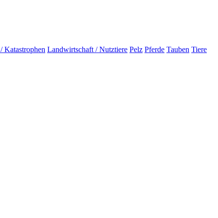
 / Katastrophen
Landwirtschaft / Nutztiere
Pelz
Pferde
Tauben
Tiere