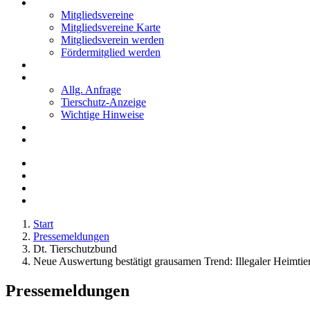
Mitglieder
Mitgliedsvereine
Mitgliedsvereine Karte
Mitgliedsverein werden
Fördermitglied werden
Notfälle
Kontakt
Allg. Anfrage
Tierschutz-Anzeige
Wichtige Hinweise
Stellenanzeigen
Tierschutzjugend
Start
Pressemeldungen
Dt. Tierschutzbund
Neue Auswertung bestätigt grausamen Trend: Illegaler Heimtier
Pressemeldungen