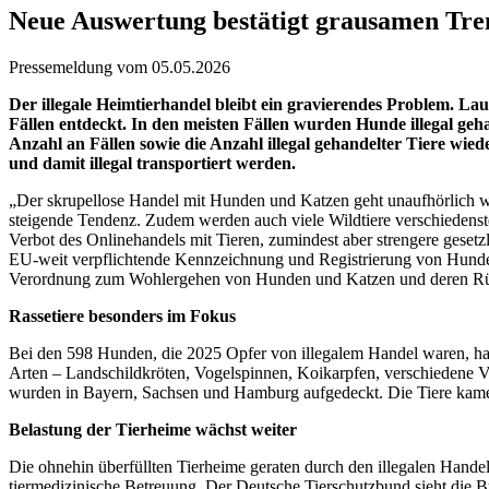
Neue Auswertung bestätigt grausamen Trend
Pressemeldung vom 05.05.2026
Der illegale Heimtierhandel bleibt ein gravierendes Problem. L
Fällen entdeckt. In den meisten Fällen wurden Hunde illegal gehan
Anzahl an Fällen sowie die Anzahl illegal gehandelter Tiere wied
und damit illegal transportiert werden.
„Der skrupellose Handel mit Hunden und Katzen geht unaufhörlich 
steigende Tendenz. Zudem werden auch viele Wildtiere verschiedenster
Verbot des Onlinehandels mit Tieren, zumindest aber strengere gesetz
EU-weit verpflichtende Kennzeichnung und Registrierung von Hunden
Verordnung zum Wohlergehen von Hunden und Katzen und deren Rüc
Rassetiere besonders im Fokus
Bei den 598 Hunden, die 2025 Opfer von illegalem Handel waren, ha
Arten – Landschildkröten, Vogelspinnen, Koikarpfen, verschiedene Vog
wurden in Bayern, Sachsen und Hamburg aufgedeckt. Die Tiere kame
Belastung der Tierheime wächst weiter
Die ohnehin überfüllten Tierheime geraten durch den illegalen Handel
tiermedizinische Betreuung. Der Deutsche Tierschutzbund sieht die Bun