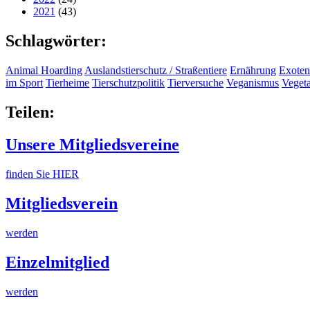
2021
(43)
Schlagwörter:
Animal Hoarding
Auslandstierschutz / Straßentiere
Ernährung
Exoten
im Sport
Tierheime
Tierschutzpolitik
Tierversuche
Veganismus
Veget
Teilen:
Unsere Mitgliedsvereine
finden Sie HIER
Mitgliedsverein
werden
Einzelmitglied
werden