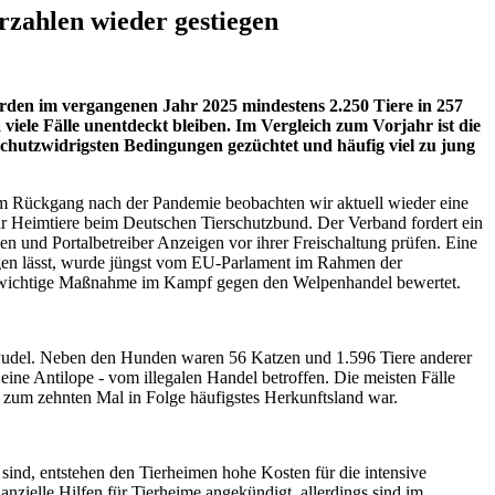
rzahlen wieder gestiegen
urden im vergangenen Jahr 2025 mindestens 2.250 Tiere in 257
 viele Fälle unentdeckt bleiben. Im Vergleich zum Vorjahr ist die
erschutzwidrigsten Bedingungen gezüchtet und häufig viel zu jung
m Rückgang nach der Pandemie beobachten wir aktuell wieder eine
 für Heimtiere beim Deutschen Tierschutzbund. Der Verband fordert ein
en und Portalbetreiber Anzeigen vor ihrer Freischaltung prüfen. Eine
lgen lässt, wurde jüngst vom EU-Parlament im Rahmen der
 wichtige Maßnahme im Kampf gegen den Welpenhandel bewertet.
 Pudel. Neben den Hunden waren 56 Katzen und 1.596 Tiere anderer
ine Antilope - vom illegalen Handel betroffen. Die meisten Fälle
um zehnten Mal in Folge häufigstes Herkunftsland war.
 sind, entstehen den Tierheimen hohe Kosten für die intensive
anzielle Hilfen für Tierheime angekündigt, allerdings sind im