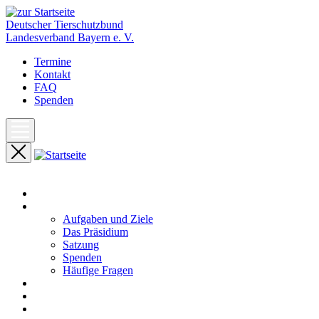
Deutscher Tierschutzbund
Landesverband Bayern e. V.
Termine
Kontakt
FAQ
Spenden
Start
Unser Landesverband
Aufgaben und Ziele
Das Präsidium
Satzung
Spenden
Häufige Fragen
Aktuelles
Pressemeldungen
Termine