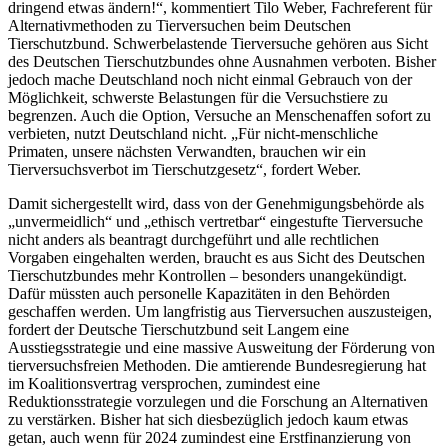
dringend etwas ändern!“, kommentiert Tilo Weber, Fachreferent für
Alternativmethoden zu Tierversuchen beim Deutschen
Tierschutzbund. Schwerbelastende Tierversuche gehören aus Sicht
des Deutschen Tierschutzbundes ohne Ausnahmen verboten. Bisher
jedoch mache Deutschland noch nicht einmal Gebrauch von der
Möglichkeit, schwerste Belastungen für die Versuchstiere zu
begrenzen. Auch die Option, Versuche an Menschenaffen sofort zu
verbieten, nutzt Deutschland nicht. „Für nicht-menschliche
Primaten, unsere nächsten Verwandten, brauchen wir ein
Tierversuchsverbot im Tierschutzgesetz“, fordert Weber.
Damit sichergestellt wird, dass von der Genehmigungsbehörde als
„unvermeidlich“ und „ethisch vertretbar“ eingestufte Tierversuche
nicht anders als beantragt durchgeführt und alle rechtlichen
Vorgaben eingehalten werden, braucht es aus Sicht des Deutschen
Tierschutzbundes mehr Kontrollen – besonders unangekündigt.
Dafür müssten auch personelle Kapazitäten in den Behörden
geschaffen werden. Um langfristig aus Tierversuchen auszusteigen,
fordert der Deutsche Tierschutzbund seit Langem eine
Ausstiegsstrategie und eine massive Ausweitung der Förderung von
tierversuchsfreien Methoden. Die amtierende Bundesregierung hat
im Koalitionsvertrag versprochen, zumindest eine
Reduktionsstrategie vorzulegen und die Forschung an Alternativen
zu verstärken. Bisher hat sich diesbezüglich jedoch kaum etwas
getan, auch wenn für 2024 zumindest eine Erstfinanzierung von