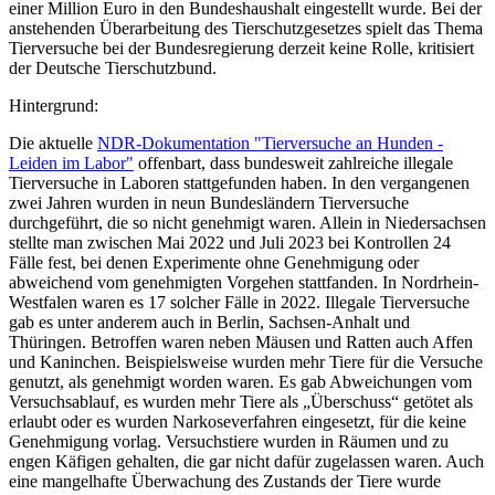
einer Million Euro in den Bundeshaushalt eingestellt wurde. Bei der
anstehenden Überarbeitung des Tierschutzgesetzes spielt das Thema
Tierversuche bei der Bundesregierung derzeit keine Rolle, kritisiert
der Deutsche Tierschutzbund.
Hintergrund:
Die aktuelle
NDR-Dokumentation "Tierversuche an Hunden -
Leiden im Labor"
offenbart, dass bundesweit zahlreiche illegale
Tierversuche in Laboren stattgefunden haben. In den vergangenen
zwei Jahren wurden in neun Bundesländern Tierversuche
durchgeführt, die so nicht genehmigt waren. Allein in Niedersachsen
stellte man zwischen Mai 2022 und Juli 2023 bei Kontrollen 24
Fälle fest, bei denen Experimente ohne Genehmigung oder
abweichend vom genehmigten Vorgehen stattfanden. In Nordrhein-
Westfalen waren es 17 solcher Fälle in 2022. Illegale Tierversuche
gab es unter anderem auch in Berlin, Sachsen-Anhalt und
Thüringen. Betroffen waren neben Mäusen und Ratten auch Affen
und Kaninchen. Beispielsweise wurden mehr Tiere für die Versuche
genutzt, als genehmigt worden waren. Es gab Abweichungen vom
Versuchsablauf, es wurden mehr Tiere als „Überschuss“ getötet als
erlaubt oder es wurden Narkoseverfahren eingesetzt, für die keine
Genehmigung vorlag. Versuchstiere wurden in Räumen und zu
engen Käfigen gehalten, die gar nicht dafür zugelassen waren. Auch
eine mangelhafte Überwachung des Zustands der Tiere wurde