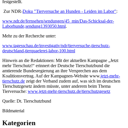
festgestellt.
Zur NDR-
Doku "Tierversuche an Hunden - Leiden im Labor"
:
www.ndr.de/fernsehen/sendungen/45_min/Das-Schicksal-der-
Laborhunde,sendung1393050.html
.
Mehr zu der Recherche unter:
www.tagesschau.de/investigativ/ndr/tierversuche-tierschutz-
deutschland-tierquaelerei-labor-100.html
Hinweis an die Redaktionen: Mit der aktuellen Kampagne „Jetzt
mehr Tierschutz!“ erinnert der Deutsche Tierschutzbund die
amtierende Bundesregierung an ihre Versprechen aus dem
Koalitionsvertrag. Auf der Kampagnen-Website www.
jetzt-mehr-
tierschutz.de
zeigt der Verband zudem auf, was sich im deutschen
Tierschutzgesetz ändern müsste, unter anderem beim Thema
Tierversuche:
www.jetzt-mehr-tierschutz.de/tierschutzgesetz
Quelle: Dt. Tierschutzbund
Bildmaterial
Kategorien