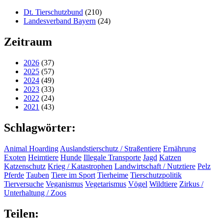
Dt. Tierschutzbund
(210)
Landesverband Bayern
(24)
Zeitraum
2026
(37)
2025
(57)
2024
(49)
2023
(33)
2022
(24)
2021
(43)
Schlagwörter:
Animal Hoarding
Auslandstierschutz / Straßentiere
Ernährung
Exoten
Heimtiere
Hunde
Illegale Transporte
Jagd
Katzen
Katzenschutz
Krieg / Katastrophen
Landwirtschaft / Nutztiere
Pelz
Pferde
Tauben
Tiere im Sport
Tierheime
Tierschutzpolitik
Tierversuche
Veganismus
Vegetarismus
Vögel
Wildtiere
Zirkus /
Unterhaltung / Zoos
Teilen: