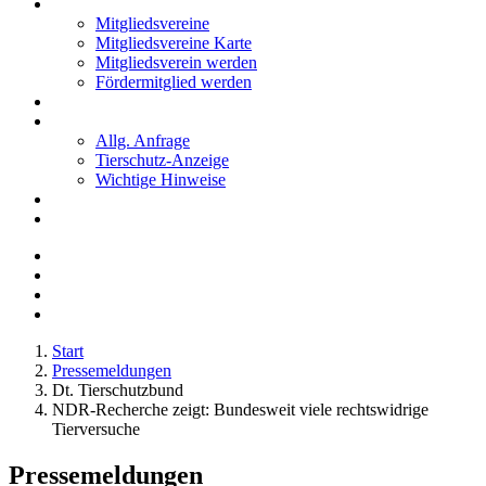
Mitglieder
Mitgliedsvereine
Mitgliedsvereine Karte
Mitgliedsverein werden
Fördermitglied werden
Notfälle
Kontakt
Allg. Anfrage
Tierschutz-Anzeige
Wichtige Hinweise
Stellenanzeigen
Tierschutzjugend
Start
Pressemeldungen
Dt. Tierschutzbund
NDR-Recherche zeigt: Bundesweit viele rechtswidrige
Tierversuche
Pressemeldungen