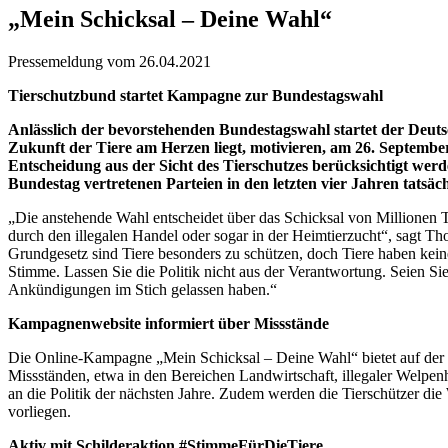
„Mein Schicksal – Deine Wahl“
Pressemeldung vom 26.04.2021
Tierschutzbund startet Kampagne zur Bundestagswahl
Anlässlich der bevorstehenden Bundestagswahl startet der Deut
Zukunft der Tiere am Herzen liegt, motivieren, am 26. Septembe
Entscheidung aus der Sicht des Tierschutzes berücksichtigt wer
Bundestag vertretenen Parteien in den letzten vier Jahren tatsä
„Die anstehende Wahl entscheidet über das Schicksal von Millionen T
durch den illegalen Handel oder sogar in der Heimtierzucht“, sagt 
Grundgesetz sind Tiere besonders zu schützen, doch Tiere haben kein
Stimme. Lassen Sie die Politik nicht aus der Verantwortung. Seien S
Ankündigungen im Stich gelassen haben.“
Kampagnenwebsite informiert über Missstände
Die Online-Kampagne „Mein Schicksal – Deine Wahl“ bietet auf der
Missständen, etwa in den Bereichen Landwirtschaft, illegaler Welpen
an die Politik der nächsten Jahre. Zudem werden die Tierschützer die
vorliegen.
Aktiv mit Schilderaktion #StimmeFürDieTiere