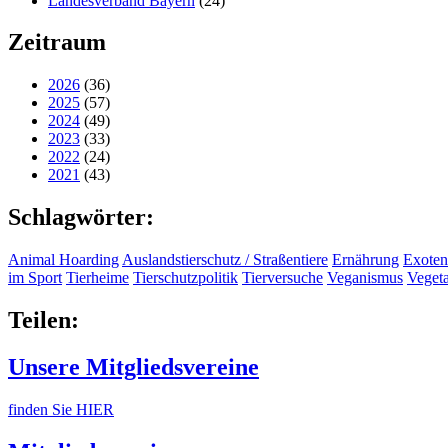
Landesverband Bayern
(24)
Zeitraum
2026
(36)
2025
(57)
2024
(49)
2023
(33)
2022
(24)
2021
(43)
Schlagwörter:
Animal Hoarding
Auslandstierschutz / Straßentiere
Ernährung
Exoten
im Sport
Tierheime
Tierschutzpolitik
Tierversuche
Veganismus
Veget
Teilen:
Unsere Mitgliedsvereine
finden Sie HIER