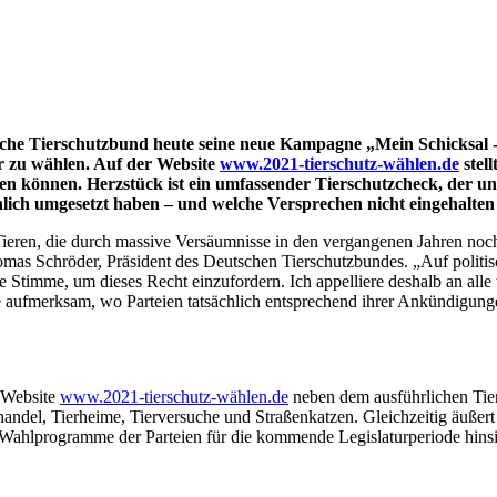
sche Tierschutzbund heute seine neue Kampagne „Mein Schicksal -
r zu wählen. Auf der Website
www.2021-tierschutz-wählen.de
stel
den können. Herzstück ist ein umfassender Tierschutzcheck, der u
chlich umgesetzt haben – und welche Versprechen nicht eingehalte
ieren, die durch massive Versäumnisse in den vergangenen Jahren noch 
Thomas Schröder, Präsident des Deutschen Tierschutzbundes. „Auf poli
e Stimme, um dieses Recht einzufordern. Ich appelliere deshalb an alle
ie aufmerksam, wo Parteien tatsächlich entsprechend ihrer Ankündigung
 Website
www.2021-tierschutz-wählen.de
neben dem ausführlichen Tier
handel, Tierheime, Tierversuche und Straßenkatzen. Gleichzeitig äußer
 Wahlprogramme der Parteien für die kommende Legislaturperiode hinsich