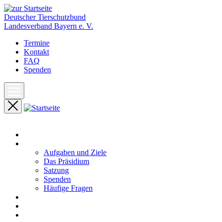
Deutscher Tierschutzbund
Landesverband Bayern e. V.
Termine
Kontakt
FAQ
Spenden
Start
Unser Landesverband
Aufgaben und Ziele
Das Präsidium
Satzung
Spenden
Häufige Fragen
Aktuelles
Pressemeldungen
Termine