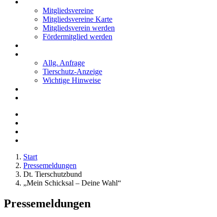
Mitglieder
Mitgliedsvereine
Mitgliedsvereine Karte
Mitgliedsverein werden
Fördermitglied werden
Notfälle
Kontakt
Allg. Anfrage
Tierschutz-Anzeige
Wichtige Hinweise
Stellenanzeigen
Tierschutzjugend
Start
Pressemeldungen
Dt. Tierschutzbund
„Mein Schicksal – Deine Wahl“
Pressemeldungen