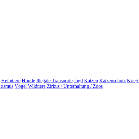
Heimtiere
Hunde
Illegale Transporte
Jagd
Katzen
Katzenschutz
Krieg
arismus
Vögel
Wildtiere
Zirkus / Unterhaltung / Zoos