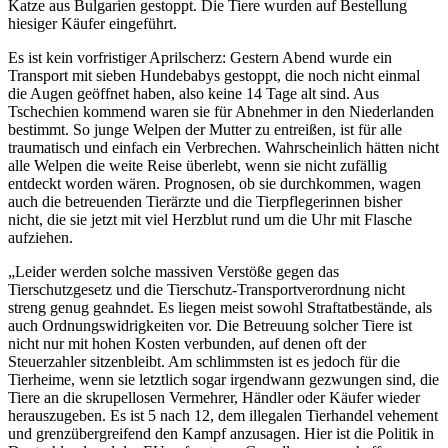
Katze aus Bulgarien gestoppt. Die Tiere wurden auf Bestellung
hiesiger Käufer eingeführt.
Es ist kein vorfristiger Aprilscherz: Gestern Abend wurde ein
Transport mit sieben Hundebabys gestoppt, die noch nicht einmal
die Augen geöffnet haben, also keine 14 Tage alt sind. Aus
Tschechien kommend waren sie für Abnehmer in den Niederlanden
bestimmt. So junge Welpen der Mutter zu entreißen, ist für alle
traumatisch und einfach ein Verbrechen. Wahrscheinlich hätten nicht
alle Welpen die weite Reise überlebt, wenn sie nicht zufällig
entdeckt worden wären. Prognosen, ob sie durchkommen, wagen
auch die betreuenden Tierärzte und die Tierpflegerinnen bisher
nicht, die sie jetzt mit viel Herzblut rund um die Uhr mit Flasche
aufziehen.
„Leider werden solche massiven Verstöße gegen das
Tierschutzgesetz und die Tierschutz-Transportverordnung nicht
streng genug geahndet. Es liegen meist sowohl Straftatbestände, als
auch Ordnungswidrigkeiten vor. Die Betreuung solcher Tiere ist
nicht nur mit hohen Kosten verbunden, auf denen oft der
Steuerzahler sitzenbleibt. Am schlimmsten ist es jedoch für die
Tierheime, wenn sie letztlich sogar irgendwann gezwungen sind, die
Tiere an die skrupellosen Vermehrer, Händler oder Käufer wieder
herauszugeben. Es ist 5 nach 12, dem illegalen Tierhandel vehement
und grenzübergreifend den Kampf anzusagen. Hier ist die Politik in