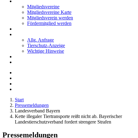
Mitglieder
Mitgliedsvereine
Mitgliedsvereine Karte
Mitgliedsverein werden
Fördermitglied werden
Notfälle
Kontakt
Allg. Anfrage
Tierschutz-Anzeige
Wichtige Hinweise
Stellenanzeigen
Tierschutzjugend
Start
Pressemeldungen
Landesverband Bayern
Kette illegaler Tiertransporte reißt nicht ab. Bayerischer
Landestierschutzverband fordert strengere Strafen
Pressemeldungen