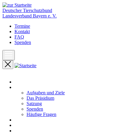
Deutscher Tierschutzbund
Landesverband Bayern e. V.
Termine
Kontakt
FAQ
Spenden
Start
Unser Landesverband
Aufgaben und Ziele
Das Präsidium
Satzung
Spenden
Häufige Fragen
Aktuelles
Pressemeldungen
Termine