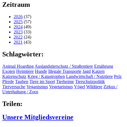
Zeitraum
2026
(37)
2025
(57)
2024
(49)
2023
(33)
2022
(24)
2021
(43)
Schlagwörter:
Animal Hoarding
Auslandstierschutz / Straßentiere
Ernährung
Exoten
Heimtiere
Hunde
Illegale Transporte
Jagd
Katzen
Katzenschutz
Krieg / Katastrophen
Landwirtschaft / Nutztiere
Pelz
Pferde
Tauben
Tiere im Sport
Tierheime
Tierschutzpolitik
Tierversuche
Veganismus
Vegetarismus
Vögel
Wildtiere
Zirkus /
Unterhaltung / Zoos
Teilen:
Unsere Mitgliedsvereine