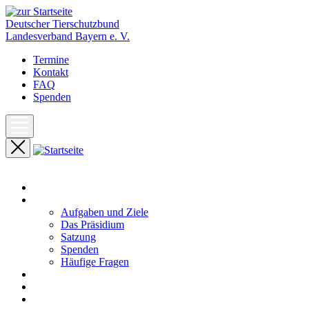
Deutscher Tierschutzbund
Landesverband Bayern e. V.
Termine
Kontakt
FAQ
Spenden
Start
Unser Landesverband
Aufgaben und Ziele
Das Präsidium
Satzung
Spenden
Häufige Fragen
Aktuelles
Pressemeldungen
Termine