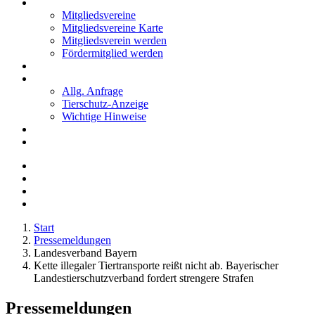
Mitglieder
Mitgliedsvereine
Mitgliedsvereine Karte
Mitgliedsverein werden
Fördermitglied werden
Notfälle
Kontakt
Allg. Anfrage
Tierschutz-Anzeige
Wichtige Hinweise
Stellenanzeigen
Tierschutzjugend
Start
Pressemeldungen
Landesverband Bayern
Kette illegaler Tiertransporte reißt nicht ab. Bayerischer
Landestierschutzverband fordert strengere Strafen
Pressemeldungen