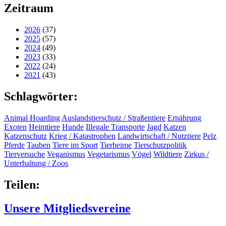
Zeitraum
2026
(37)
2025
(57)
2024
(49)
2023
(33)
2022
(24)
2021
(43)
Schlagwörter:
Animal Hoarding
Auslandstierschutz / Straßentiere
Ernährung
Exoten
Heimtiere
Hunde
Illegale Transporte
Jagd
Katzen
Katzenschutz
Krieg / Katastrophen
Landwirtschaft / Nutztiere
Pelz
Pferde
Tauben
Tiere im Sport
Tierheime
Tierschutzpolitik
Tierversuche
Veganismus
Vegetarismus
Vögel
Wildtiere
Zirkus /
Unterhaltung / Zoos
Teilen:
Unsere Mitgliedsvereine