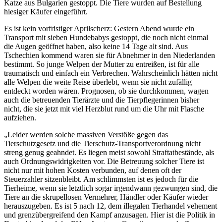
Katze aus Bulgarien gestoppt. Die Tiere wurden auf Bestellung
hiesiger Käufer eingeführt.
Es ist kein vorfristiger Aprilscherz: Gestern Abend wurde ein
Transport mit sieben Hundebabys gestoppt, die noch nicht einmal
die Augen geöffnet haben, also keine 14 Tage alt sind. Aus
Tschechien kommend waren sie für Abnehmer in den Niederlanden
bestimmt. So junge Welpen der Mutter zu entreißen, ist für alle
traumatisch und einfach ein Verbrechen. Wahrscheinlich hätten nicht
alle Welpen die weite Reise überlebt, wenn sie nicht zufällig
entdeckt worden wären. Prognosen, ob sie durchkommen, wagen
auch die betreuenden Tierärzte und die Tierpflegerinnen bisher
nicht, die sie jetzt mit viel Herzblut rund um die Uhr mit Flasche
aufziehen.
„Leider werden solche massiven Verstöße gegen das
Tierschutzgesetz und die Tierschutz-Transportverordnung nicht
streng genug geahndet. Es liegen meist sowohl Straftatbestände, als
auch Ordnungswidrigkeiten vor. Die Betreuung solcher Tiere ist
nicht nur mit hohen Kosten verbunden, auf denen oft der
Steuerzahler sitzenbleibt. Am schlimmsten ist es jedoch für die
Tierheime, wenn sie letztlich sogar irgendwann gezwungen sind, die
Tiere an die skrupellosen Vermehrer, Händler oder Käufer wieder
herauszugeben. Es ist 5 nach 12, dem illegalen Tierhandel vehement
und grenzübergreifend den Kampf anzusagen. Hier ist die Politik in