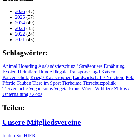
2026
(37)
2025
(57)
2024
(49)
2023
(33)
2022
(24)
2021
(43)
Schlagwörter:
Animal Hoarding
Auslandstierschutz / Straßentiere
Ernährung
Exoten
Heimtiere
Hunde
Illegale Transporte
Jagd
Katzen
Katzenschutz
Krieg / Katastrophen
Landwirtschaft / Nutztiere
Pelz
Pferde
Tauben
Tiere im Sport
Tierheime
Tierschutzpolitik
Tierversuche
Veganismus
Vegetarismus
Vögel
Wildtiere
Zirkus /
Unterhaltung / Zoos
Teilen:
Unsere Mitgliedsvereine
finden Sie HIER