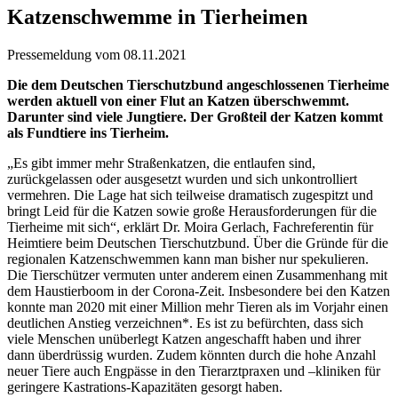
Katzenschwemme in Tierheimen
Pressemeldung vom 08.11.2021
Die dem Deutschen Tierschutzbund angeschlossenen Tierheime
werden aktuell von einer Flut an Katzen überschwemmt.
Darunter sind viele Jungtiere. Der Großteil der Katzen kommt
als Fundtiere ins Tierheim.
„Es gibt immer mehr Straßenkatzen, die entlaufen sind,
zurückgelassen oder ausgesetzt wurden und sich unkontrolliert
vermehren. Die Lage hat sich teilweise dramatisch zugespitzt und
bringt Leid für die Katzen sowie große Herausforderungen für die
Tierheime mit sich“, erklärt Dr. Moira Gerlach, Fachreferentin für
Heimtiere beim Deutschen Tierschutzbund. Über die Gründe für die
regionalen Katzenschwemmen kann man bisher nur spekulieren.
Die Tierschützer vermuten unter anderem einen Zusammenhang mit
dem Haustierboom in der Corona-Zeit. Insbesondere bei den Katzen
konnte man 2020 mit einer Million mehr Tieren als im Vorjahr einen
deutlichen Anstieg verzeichnen*. Es ist zu befürchten, dass sich
viele Menschen unüberlegt Katzen angeschafft haben und ihrer
dann überdrüssig wurden. Zudem könnten durch die hohe Anzahl
neuer Tiere auch Engpässe in den Tierarztpraxen und –kliniken für
geringere Kastrations-Kapazitäten gesorgt haben.