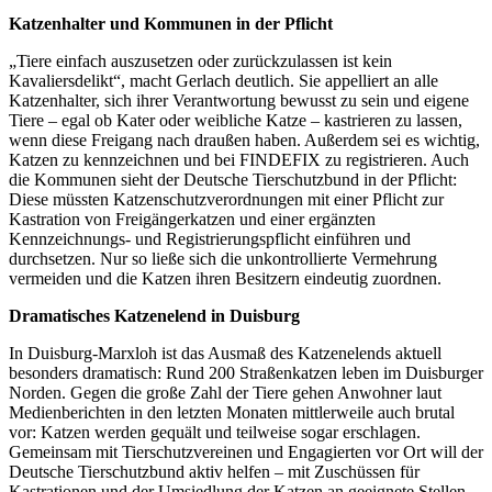
Katzenhalter und Kommunen in der Pflicht
„Tiere einfach auszusetzen oder zurückzulassen ist kein
Kavaliersdelikt“, macht Gerlach deutlich. Sie appelliert an alle
Katzenhalter, sich ihrer Verantwortung bewusst zu sein und eigene
Tiere – egal ob Kater oder weibliche Katze – kastrieren zu lassen,
wenn diese Freigang nach draußen haben. Außerdem sei es wichtig,
Katzen zu kennzeichnen und bei FINDEFIX zu registrieren. Auch
die Kommunen sieht der Deutsche Tierschutzbund in der Pflicht:
Diese müssten Katzenschutzverordnungen mit einer Pflicht zur
Kastration von Freigängerkatzen und einer ergänzten
Kennzeichnungs- und Registrierungspflicht einführen und
durchsetzen. Nur so ließe sich die unkontrollierte Vermehrung
vermeiden und die Katzen ihren Besitzern eindeutig zuordnen.
Dramatisches Katzenelend in Duisburg
In Duisburg-Marxloh ist das Ausmaß des Katzenelends aktuell
besonders dramatisch: Rund 200 Straßenkatzen leben im Duisburger
Norden. Gegen die große Zahl der Tiere gehen Anwohner laut
Medienberichten in den letzten Monaten mittlerweile auch brutal
vor: Katzen werden gequält und teilweise sogar erschlagen.
Gemeinsam mit Tierschutzvereinen und Engagierten vor Ort will der
Deutsche Tierschutzbund aktiv helfen – mit Zuschüssen für
Kastrationen und der Umsiedlung der Katzen an geeignete Stellen.