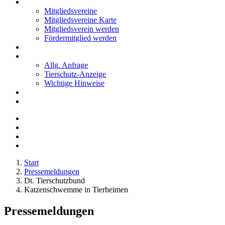
Mitglieder
Mitgliedsvereine
Mitgliedsvereine Karte
Mitgliedsverein werden
Fördermitglied werden
Notfälle
Kontakt
Allg. Anfrage
Tierschutz-Anzeige
Wichtige Hinweise
Stellenanzeigen
Tierschutzjugend
Start
Pressemeldungen
Dt. Tierschutzbund
Katzenschwemme in Tierheimen
Pressemeldungen