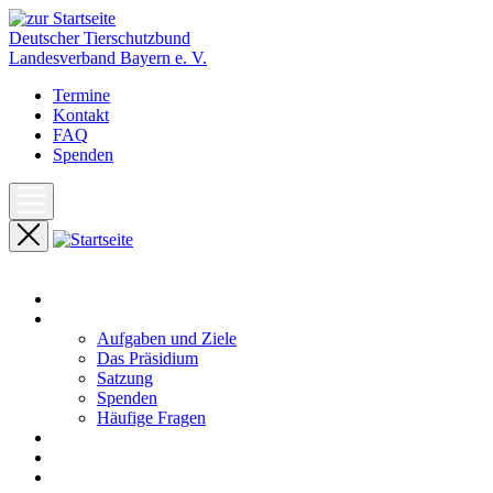
Deutscher Tierschutzbund
Landesverband Bayern e. V.
Termine
Kontakt
FAQ
Spenden
Start
Unser Landesverband
Aufgaben und Ziele
Das Präsidium
Satzung
Spenden
Häufige Fragen
Aktuelles
Pressemeldungen
Termine