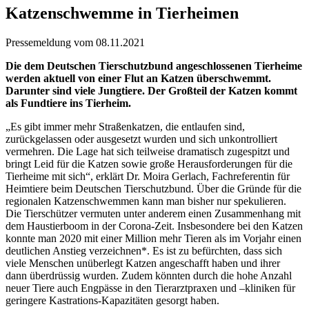
Katzenschwemme in Tierheimen
Pressemeldung vom 08.11.2021
Die dem Deutschen Tierschutzbund angeschlossenen Tierheime
werden aktuell von einer Flut an Katzen überschwemmt.
Darunter sind viele Jungtiere. Der Großteil der Katzen kommt
als Fundtiere ins Tierheim.
„Es gibt immer mehr Straßenkatzen, die entlaufen sind,
zurückgelassen oder ausgesetzt wurden und sich unkontrolliert
vermehren. Die Lage hat sich teilweise dramatisch zugespitzt und
bringt Leid für die Katzen sowie große Herausforderungen für die
Tierheime mit sich“, erklärt Dr. Moira Gerlach, Fachreferentin für
Heimtiere beim Deutschen Tierschutzbund. Über die Gründe für die
regionalen Katzenschwemmen kann man bisher nur spekulieren.
Die Tierschützer vermuten unter anderem einen Zusammenhang mit
dem Haustierboom in der Corona-Zeit. Insbesondere bei den Katzen
konnte man 2020 mit einer Million mehr Tieren als im Vorjahr einen
deutlichen Anstieg verzeichnen*. Es ist zu befürchten, dass sich
viele Menschen unüberlegt Katzen angeschafft haben und ihrer
dann überdrüssig wurden. Zudem könnten durch die hohe Anzahl
neuer Tiere auch Engpässe in den Tierarztpraxen und –kliniken für
geringere Kastrations-Kapazitäten gesorgt haben.