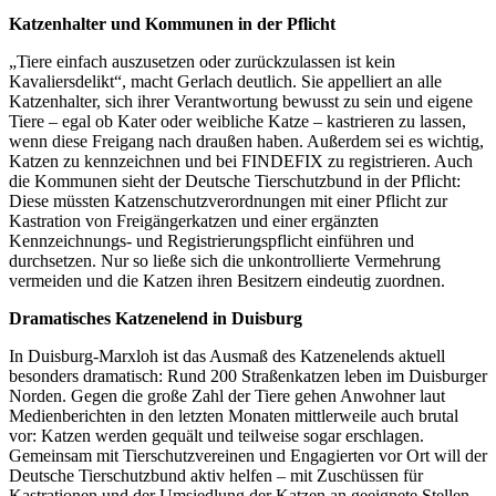
Katzenhalter und Kommunen in der Pflicht
„Tiere einfach auszusetzen oder zurückzulassen ist kein
Kavaliersdelikt“, macht Gerlach deutlich. Sie appelliert an alle
Katzenhalter, sich ihrer Verantwortung bewusst zu sein und eigene
Tiere – egal ob Kater oder weibliche Katze – kastrieren zu lassen,
wenn diese Freigang nach draußen haben. Außerdem sei es wichtig,
Katzen zu kennzeichnen und bei FINDEFIX zu registrieren. Auch
die Kommunen sieht der Deutsche Tierschutzbund in der Pflicht:
Diese müssten Katzenschutzverordnungen mit einer Pflicht zur
Kastration von Freigängerkatzen und einer ergänzten
Kennzeichnungs- und Registrierungspflicht einführen und
durchsetzen. Nur so ließe sich die unkontrollierte Vermehrung
vermeiden und die Katzen ihren Besitzern eindeutig zuordnen.
Dramatisches Katzenelend in Duisburg
In Duisburg-Marxloh ist das Ausmaß des Katzenelends aktuell
besonders dramatisch: Rund 200 Straßenkatzen leben im Duisburger
Norden. Gegen die große Zahl der Tiere gehen Anwohner laut
Medienberichten in den letzten Monaten mittlerweile auch brutal
vor: Katzen werden gequält und teilweise sogar erschlagen.
Gemeinsam mit Tierschutzvereinen und Engagierten vor Ort will der
Deutsche Tierschutzbund aktiv helfen – mit Zuschüssen für
Kastrationen und der Umsiedlung der Katzen an geeignete Stellen.