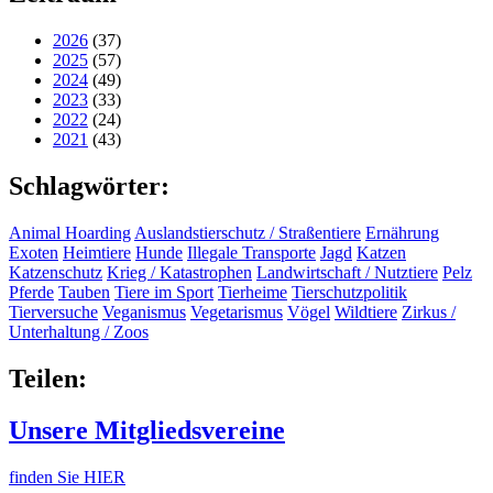
2026
(37)
2025
(57)
2024
(49)
2023
(33)
2022
(24)
2021
(43)
Schlagwörter:
Animal Hoarding
Auslandstierschutz / Straßentiere
Ernährung
Exoten
Heimtiere
Hunde
Illegale Transporte
Jagd
Katzen
Katzenschutz
Krieg / Katastrophen
Landwirtschaft / Nutztiere
Pelz
Pferde
Tauben
Tiere im Sport
Tierheime
Tierschutzpolitik
Tierversuche
Veganismus
Vegetarismus
Vögel
Wildtiere
Zirkus /
Unterhaltung / Zoos
Teilen:
Unsere Mitgliedsvereine
finden Sie HIER