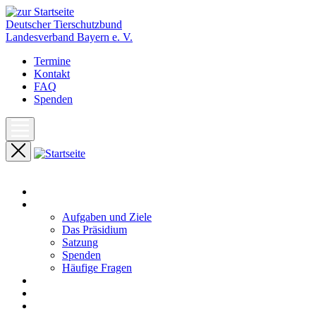
Deutscher Tierschutzbund
Landesverband Bayern e. V.
Termine
Kontakt
FAQ
Spenden
Start
Unser Landesverband
Aufgaben und Ziele
Das Präsidium
Satzung
Spenden
Häufige Fragen
Aktuelles
Pressemeldungen
Termine