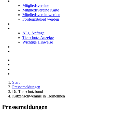
Mitglieder
Mitgliedsvereine
Mitgliedsvereine Karte
Mitgliedsverein werden
Fördermitglied werden
Notfälle
Kontakt
Allg. Anfrage
Tierschutz-Anzeige
Wichtige Hinweise
Stellenanzeigen
Tierschutzjugend
Start
Pressemeldungen
Dt. Tierschutzbund
Katzenschwemme in Tierheimen
Pressemeldungen