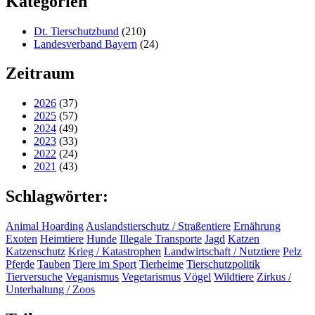
Kategorien
Dt. Tierschutzbund
(210)
Landesverband Bayern
(24)
Zeitraum
2026
(37)
2025
(57)
2024
(49)
2023
(33)
2022
(24)
2021
(43)
Schlagwörter:
Animal Hoarding
Auslandstierschutz / Straßentiere
Ernährung
Exoten
Heimtiere
Hunde
Illegale Transporte
Jagd
Katzen
Katzenschutz
Krieg / Katastrophen
Landwirtschaft / Nutztiere
Pelz
Pferde
Tauben
Tiere im Sport
Tierheime
Tierschutzpolitik
Tierversuche
Veganismus
Vegetarismus
Vögel
Wildtiere
Zirkus /
Unterhaltung / Zoos