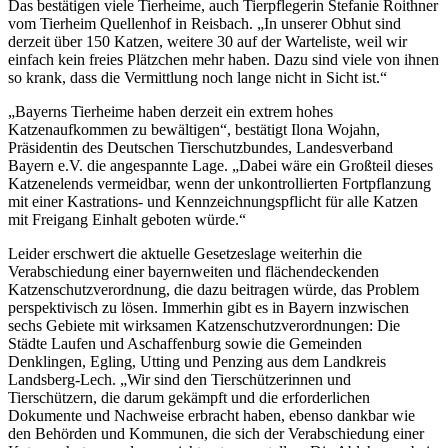
Das bestätigen viele Tierheime, auch Tierpflegerin Stefanie Roithner
vom Tierheim Quellenhof in Reisbach. „In unserer Obhut sind
derzeit über 150 Katzen, weitere 30 auf der Warteliste, weil wir
einfach kein freies Plätzchen mehr haben. Dazu sind viele von ihnen
so krank, dass die Vermittlung noch lange nicht in Sicht ist.“
„Bayerns Tierheime haben derzeit ein extrem hohes
Katzenaufkommen zu bewältigen“, bestätigt Ilona Wojahn,
Präsidentin des Deutschen Tierschutzbundes, Landesverband
Bayern e.V. die angespannte Lage. „Dabei wäre ein Großteil dieses
Katzenelends vermeidbar, wenn der unkontrollierten Fortpflanzung
mit einer Kastrations- und Kennzeichnungspflicht für alle Katzen
mit Freigang Einhalt geboten würde.“
Leider erschwert die aktuelle Gesetzeslage weiterhin die
Verabschiedung einer bayernweiten und flächendeckenden
Katzenschutzverordnung, die dazu beitragen würde, das Problem
perspektivisch zu lösen. Immerhin gibt es in Bayern inzwischen
sechs Gebiete mit wirksamen Katzenschutzverordnungen: Die
Städte Laufen und Aschaffenburg sowie die Gemeinden
Denklingen, Egling, Utting und Penzing aus dem Landkreis
Landsberg-Lech. „Wir sind den Tierschützerinnen und
Tierschützern, die darum gekämpft und die erforderlichen
Dokumente und Nachweise erbracht haben, ebenso dankbar wie
den Behörden und Kommunen, die sich der Verabschiedung einer