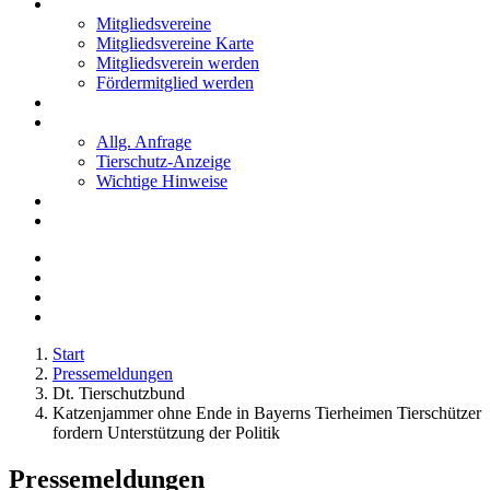
Mitglieder
Mitgliedsvereine
Mitgliedsvereine Karte
Mitgliedsverein werden
Fördermitglied werden
Notfälle
Kontakt
Allg. Anfrage
Tierschutz-Anzeige
Wichtige Hinweise
Stellenanzeigen
Tierschutzjugend
Start
Pressemeldungen
Dt. Tierschutzbund
Katzenjammer ohne Ende in Bayerns Tierheimen Tierschützer
fordern Unterstützung der Politik
Pressemeldungen