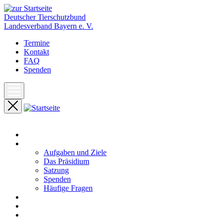
Deutscher Tierschutzbund
Landesverband Bayern e. V.
Termine
Kontakt
FAQ
Spenden
Start
Unser Landesverband
Aufgaben und Ziele
Das Präsidium
Satzung
Spenden
Häufige Fragen
Aktuelles
Pressemeldungen
Termine