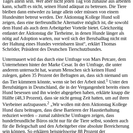
Tages allein sein. Wer aber nicht jeden Tag von zuhause aus arbeiten
kann, schafft es nicht, seinen Hund adäquat zu betreuen. Die Tiere
bleiben dann entweder zu lange allein oder müssen von einem
Hundesitter betreut werden. Der Aktionstag Kollege Hund soll
zeigen, dass eine tierfreundliche Alternative möglich ist, die sowohl
dem Hund als auch dem Arbeitgeber Vorteile bietet. Gleichzeitig
entlastet der Aktionstag die Tierheime, in denen Hunde länger als
nötig auf Adoption warten, nur weil sich der Berufsalltag nicht mit
der Haltung eines Hundes vereinbaren lässt“, erklärt Thomas
Schröder, Präsident des Deutschen Tierschutzbundes.
Untermauert wird das durch eine Umfrage von Mars Petcare, dem
Unternehmen hinter der Marke Cesar. In der Umfrage, die unter
anderem untersucht hat, warum Menschen sich keinen Hund
zulegen, gaben 35 Prozent der Befragten an, dass sich niemand um
1
das Tier kümmern könnte, wenn sie bei der Arbeit sind.
Unter den
Berufstätigen in Deutschland, die in der Vergangenheit bereits einen
Hund besessen und ihn wieder abgegeben haben, erklärte knapp die
Hälfte (48,3 Prozent), dass sie nicht genug Zeit hatten, um auf ihren
2
Vierbeiner aufzupassen.
„Wir wollen mit dem Aktionstag Kollege
Hund dazu beitragen, dass diese Barrieren der Haustierhaltung
reduziert werden – zumal zahlreiche Umfragen zeigen, dass
hundefreundliche Büros nicht nur für die Tiere selbst, sondern auch
für die Belegschaft und den Arbeitgeber eine absolute Bereicherung
sein können. So erklären beispielsweise 88 Prozent der