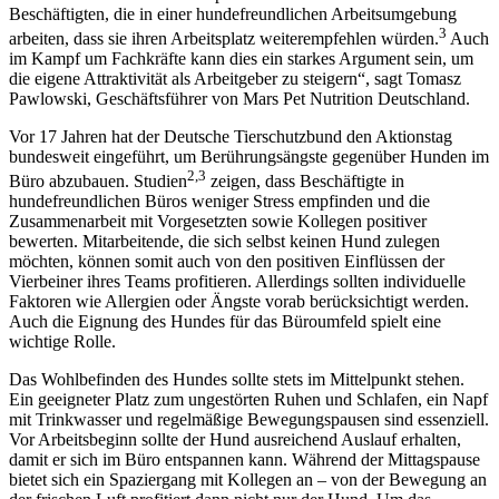
Beschäftigten, die in einer hundefreundlichen Arbeitsumgebung
3
arbeiten, dass sie ihren Arbeitsplatz weiterempfehlen würden.
Auch
im Kampf um Fachkräfte kann dies ein starkes Argument sein, um
die eigene Attraktivität als Arbeitgeber zu steigern“, sagt Tomasz
Pawlowski, Geschäftsführer von Mars Pet Nutrition Deutschland.
Vor 17 Jahren hat der Deutsche Tierschutzbund den Aktionstag
bundesweit eingeführt, um Berührungsängste gegenüber Hunden im
2,3
Büro abzubauen. Studien
zeigen, dass Beschäftigte in
hundefreundlichen Büros weniger Stress empfinden und die
Zusammenarbeit mit Vorgesetzten sowie Kollegen positiver
bewerten. Mitarbeitende, die sich selbst keinen Hund zulegen
möchten, können somit auch von den positiven Einflüssen der
Vierbeiner ihres Teams profitieren. Allerdings sollten individuelle
Faktoren wie Allergien oder Ängste vorab berücksichtigt werden.
Auch die Eignung des Hundes für das Büroumfeld spielt eine
wichtige Rolle.
Das Wohlbefinden des Hundes sollte stets im Mittelpunkt stehen.
Ein geeigneter Platz zum ungestörten Ruhen und Schlafen, ein Napf
mit Trinkwasser und regelmäßige Bewegungspausen sind essenziell.
Vor Arbeitsbeginn sollte der Hund ausreichend Auslauf erhalten,
damit er sich im Büro entspannen kann. Während der Mittagspause
bietet sich ein Spaziergang mit Kollegen an – von der Bewegung an