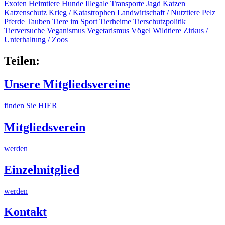
Exoten
Heimtiere
Hunde
Illegale Transporte
Jagd
Katzen
Katzenschutz
Krieg / Katastrophen
Landwirtschaft / Nutztiere
Pelz
Pferde
Tauben
Tiere im Sport
Tierheime
Tierschutzpolitik
Tierversuche
Veganismus
Vegetarismus
Vögel
Wildtiere
Zirkus /
Unterhaltung / Zoos
Teilen:
Unsere Mitgliedsvereine
finden Sie HIER
Mitgliedsverein
werden
Einzelmitglied
werden
Kontakt