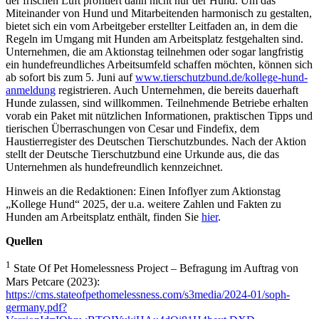
der frischen Luft profitiert dann nicht nur der Hund. Um das
Miteinander von Hund und Mitarbeitenden harmonisch zu gestalten,
bietet sich ein vom Arbeitgeber erstellter Leitfaden an, in dem die
Regeln im Umgang mit Hunden am Arbeitsplatz festgehalten sind.
Unternehmen, die am Aktionstag teilnehmen oder sogar langfristig
ein hundefreundliches Arbeitsumfeld schaffen möchten, können sich
ab sofort bis zum 5. Juni auf
www.tierschutzbund.de/kollege-hund-
anmeldung
registrieren. Auch Unternehmen, die bereits dauerhaft
Hunde zulassen, sind willkommen. Teilnehmende Betriebe erhalten
vorab ein Paket mit nützlichen Informationen, praktischen Tipps und
tierischen Überraschungen von Cesar und Findefix, dem
Haustierregister des Deutschen Tierschutzbundes. Nach der Aktion
stellt der Deutsche Tierschutzbund eine Urkunde aus, die das
Unternehmen als hundefreundlich kennzeichnet.
Hinweis an die Redaktionen: Einen Infoflyer zum Aktionstag
„Kollege Hund“ 2025, der u.a. weitere Zahlen und Fakten zu
Hunden am Arbeitsplatz enthält, finden Sie
hier
.
Quellen
1
State Of Pet Homelessness Project – Befragung im Auftrag von
Mars Petcare (2023):
https://cms.stateofpethomelessness.com/s3media/2024-01/soph-
germany.pdf?