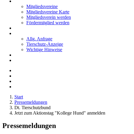
Mitglieder
Mitgliedsvereine
Mitgliedsvereine Karte
Mitgliedsverein werden
Fördermitglied werden
Notfälle
Kontakt
Allg. Anfrage
Tierschutz-Anzeige
Wichtige Hinweise
Stellenanzeigen
Tierschutzjugend
Start
Pressemeldungen
Dt. Tierschutzbund
Jetzt zum Aktionstag "Kollege Hund" anmelden
Pressemeldungen