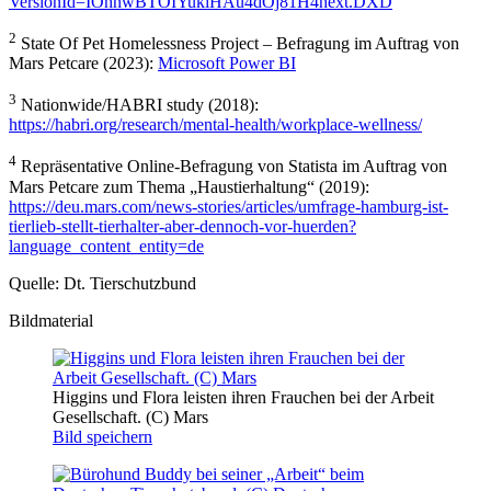
VersionId=IOhnwBTOIYukiHAu4dOj81H4hext.DXD
2
State Of Pet Homelessness Project – Befragung im Auftrag von
Mars Petcare (2023):
Microsoft Power BI
3
Nationwide/HABRI study (2018):
https://habri.org/research/mental-health/workplace-wellness/
4
Repräsentative Online-Befragung von Statista im Auftrag von
Mars Petcare zum Thema „Haustierhaltung“ (2019):
https://deu.mars.com/news-stories/articles/umfrage-hamburg-ist-
tierlieb-stellt-tierhalter-aber-dennoch-vor-huerden?
language_content_entity=de
Quelle: Dt. Tierschutzbund
Bildmaterial
Higgins und Flora leisten ihren Frauchen bei der Arbeit
Gesellschaft. (C) Mars
Bild speichern