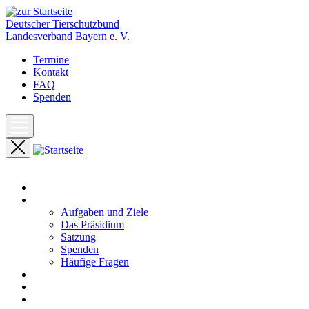
Deutscher Tierschutzbund
Landesverband Bayern e. V.
Termine
Kontakt
FAQ
Spenden
Start
Unser Landesverband
Aufgaben und Ziele
Das Präsidium
Satzung
Spenden
Häufige Fragen
Aktuelles
Pressemeldungen
Termine