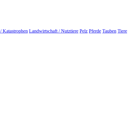
 / Katastrophen
Landwirtschaft / Nutztiere
Pelz
Pferde
Tauben
Tiere