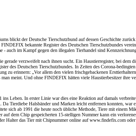
läums blickt der Deutsche Tierschutzbund auf dessen Geschichte zurück
le als FINDEFIX bekannte Register des Deutschen Tierschutzbundes ver
eime - auch im Kampf gegen den illegalen Tierhandel sind Kennzeichnung
die gerade verzweifelt nach ihnen sucht. Ein Haustierregister, bei dem
ister des Deutschen Tierschutzbundes. In Zeiten des Corona-bedingte
ung zu erinnern: „Vor allem den vielen frischgebackenen Ersttierhaltern
als man meint. Und ohne FINDEFIX hätten viele Haustierbesitzer ihre v
1 ins Leben. In erster Linie war dies eine Reaktion auf damals verbreit
n. Da Tierdiebe Halsbänder und Marken leicht entfernen konnten, war 
ete sich ab 1991 die heute noch übliche Methode, Tiere mit einem Mikr
r auf dem Chip gespeicherten 15-stelligen Nummer kann ein verlorenes
er Halter das Tier mit Chipnummer online auf www.findefix.com oder 