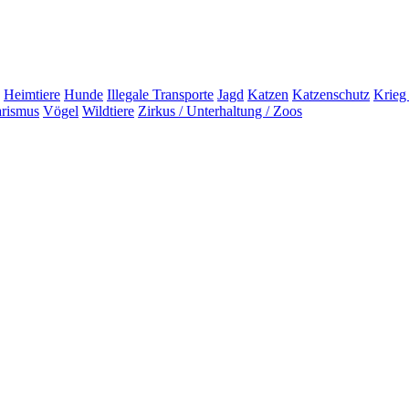
Heimtiere
Hunde
Illegale Transporte
Jagd
Katzen
Katzenschutz
Krieg
arismus
Vögel
Wildtiere
Zirkus / Unterhaltung / Zoos