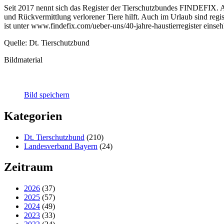
Seit 2017 nennt sich das Register der Tierschutzbundes FINDEFIX. A
und Rückvermittlung verlorener Tiere hilft. Auch im Urlaub sind regi
ist unter www.findefix.com/ueber-uns/40-jahre-haustierregister einseh
Quelle: Dt. Tierschutzbund
Bildmaterial
Bild speichern
Kategorien
Dt. Tierschutzbund
(210)
Landesverband Bayern
(24)
Zeitraum
2026
(37)
2025
(57)
2024
(49)
2023
(33)