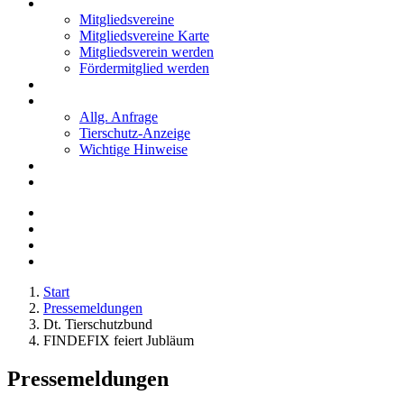
Mitglieder
Mitgliedsvereine
Mitgliedsvereine Karte
Mitgliedsverein werden
Fördermitglied werden
Notfälle
Kontakt
Allg. Anfrage
Tierschutz-Anzeige
Wichtige Hinweise
Stellenanzeigen
Tierschutzjugend
Start
Pressemeldungen
Dt. Tierschutzbund
FINDEFIX feiert Jubläum
Pressemeldungen