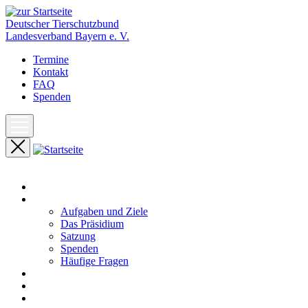
Deutscher Tierschutzbund
Landesverband Bayern e. V.
Termine
Kontakt
FAQ
Spenden
Start
Unser Landesverband
Aufgaben und Ziele
Das Präsidium
Satzung
Spenden
Häufige Fragen
Aktuelles
Pressemeldungen
Termine