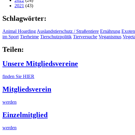
2022
(24)
2021
(43)
Schlagwörter:
Animal Hoarding
Auslandstierschutz / Straßentiere
Ernährung
Exoten
im Sport
Tierheime
Tierschutzpolitik
Tierversuche
Veganismus
Veget
Teilen:
Unsere Mitgliedsvereine
finden Sie HIER
Mitgliedsverein
werden
Einzelmitglied
werden