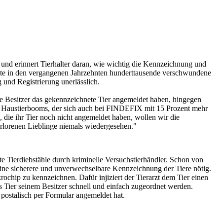
 und erinnert Tierhalter daran, wie wichtig die Kennzeichnung und
einte in den vergangenen Jahrzehnten hunderttausende verschwundene
 und Registrierung unerlässlich.
 die Besitzer das gekennzeichnete Tier angemeldet haben, hingegen
n Haustierbooms, der sich auch bei FINDEFIX mit 15 Prozent mehr
, die ihr Tier noch nicht angemeldet haben, wollen wir die
erlorenen Lieblinge niemals wiedergesehen."
ete Tierdiebstähle durch kriminelle Versuchstierhändler. Schon von
eine sicherere und unverwechselbare Kennzeichnung der Tiere nötig.
ochip zu kennzeichnen. Dafür injiziert der Tierarzt dem Tier einen
 Tier seinem Besitzer schnell und einfach zugeordnet werden.
postalisch per Formular angemeldet hat.