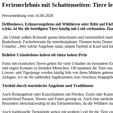
Ferienerlebnis mit Schattenseiten: Tiere l
Pressemeldung vom 16.06.2026
Delfinshows, Erinnerungsfotos mit Wildtieren oder Ritte auf El
wirkt, ist für die beteiligten Tiere häufig mit Leid verbunden.
„Im Urlaub sollten Reisende genau hinschauen und vermeintlich harmlo
Brakebusch, Fachreferentin für interdisziplinäre Themen beim Deuts
Urlauber. „Wer solche Angebote nutzt, nimmt Tierleid in Kauf und trä
Beliebte Urlaubsfotos haben oft einen hohen Preis
Fotos mit exotischen Tieren gelten für viele Urlauber als besondere 
und engen Kontakt zu fremden Menschen. Oft stammen die Tiere aus de
Löwen- und Tigerjunge werden häufig früh von ihren Müttern getrennt
Anlagen, wo sie für zahlenden Jagdtouristen zum Abschuss freigegeb
Tierleid durch touristische Angebote und Traditionen
Auch Reitangebote oder Kutschfahrten mit Pferden, Eseln oder Kamele
ausreichend Pausen, Wasser und Futter gesorgt ist. Auch eine medizi
Besonders tierschutzwidrig ist das Elefantenreiten, da die Wildtie
Auch traditionelle Tierkämpfe gehen mit großem Leid für die Tiere ein