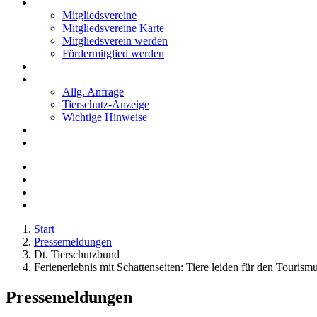
Mitglieder
Mitgliedsvereine
Mitgliedsvereine Karte
Mitgliedsverein werden
Fördermitglied werden
Notfälle
Kontakt
Allg. Anfrage
Tierschutz-Anzeige
Wichtige Hinweise
Stellenanzeigen
Tierschutzjugend
Start
Pressemeldungen
Dt. Tierschutzbund
Ferienerlebnis mit Schattenseiten: Tiere leiden für den Tourism
Pressemeldungen