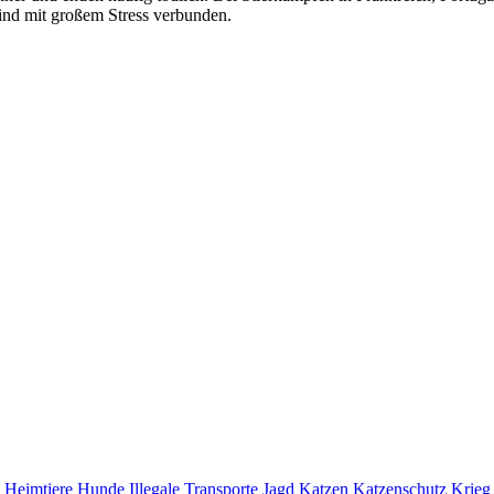
ind mit großem Stress verbunden.
Heimtiere
Hunde
Illegale Transporte
Jagd
Katzen
Katzenschutz
Krieg