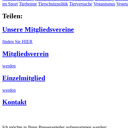
im Sport
Tierheime
Tierschutzpolitik
Tierversuche
Veganismus
Veget
Teilen:
Unsere Mitgliedsvereine
finden Sie HIER
Mitgliedsverein
werden
Einzelmitglied
werden
Kontakt
Ich möchte in Ihren Presseverteiler aufgenommen werden: