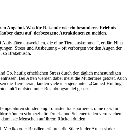
chen Angebot. Was für Reisende wie ein besonderes Erlebnis
lauber dazu auf, tierbezogene Attraktionen zu meiden.
uf Aktivitäten ausweichen, die ohne Tiere auskommen“, erklärt Nina
ngungen, Stress und Ausbeutung – oft verborgen vor den Augen der
“, so Brakebusch.
und Co. häufig erheblichen Stress durch den täglich mehrstündigen
ntrissen. Bei Affen werden dabei meist die Muttertiere getötet. Auch
hsen die Tiere heran, landen viele in sogenannten „Canned-Hunting“-
os mit Touristen unter Betäubungsmittel gesetzt.
emperaturen stundenlang Touristen transportieren, ohne dass für
chirre können schmerzhafte Druck- und Scheuerstellen verursachen.
n, damit sie Menschen auf ihrem Rücken dulden.
, Mexiko oder Brasilien erfahren die Stiere in der Arena starke