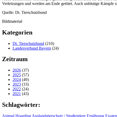
Verletzungen und werden am Ende getötet. Auch unblutige Kämpfe s
Quelle: Dt. Tierschutzbund
Bildmaterial
Kategorien
Dt. Tierschutzbund
(210)
Landesverband Bayern
(24)
Zeitraum
2026
(37)
2025
(57)
2024
(49)
2023
(33)
2022
(24)
2021
(43)
Schlagwörter:
Animal Hoarding
Auslandstierschutz / Straßentiere
Ernährung
Exoten