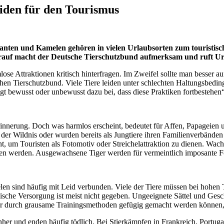
eiden für den Tourismus
efanten und Kamelen gehören in vielen Urlaubsorten zum touristis
 Darauf macht der Deutsche Tierschutzbund aufmerksam und ruft Ur
se Attraktionen kritisch hinterfragen. Im Zweifel sollte man besser a
chen Tierschutzbund. Viele Tiere leiden unter schlechten Haltungsbedi
gt bewusst oder unbewusst dazu bei, dass diese Praktiken fortbestehen
Erinnerung. Doch was harmlos erscheint, bedeutet für Affen, Papageien 
r Wildnis oder wurden bereits als Jungtiere ihren Familienverbänden e
, um Touristen als Fotomotiv oder Streichelattraktion zu dienen. Wac
en werden. Ausgewachsene Tiger werden für vermeintlich imposante Fot
n sind häufig mit Leid verbunden. Viele der Tiere müssen bei hohen T
nische Versorgung ist meist nicht gegeben. Ungeeignete Sättel und Ges
re nur durch grausame Trainingsmethoden gefügig gemacht werden könne
her und enden häufig tödlich. Bei Stierkämpfen in Frankreich, Portugal