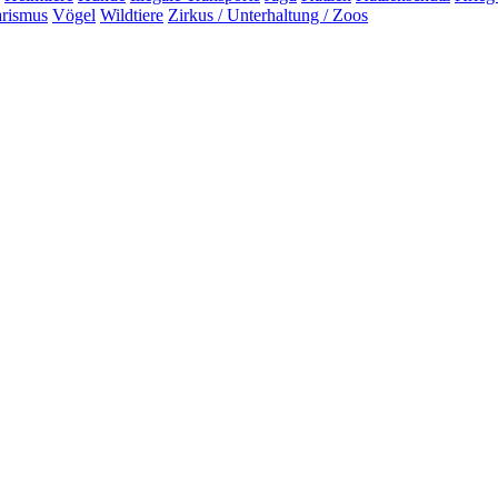
arismus
Vögel
Wildtiere
Zirkus / Unterhaltung / Zoos