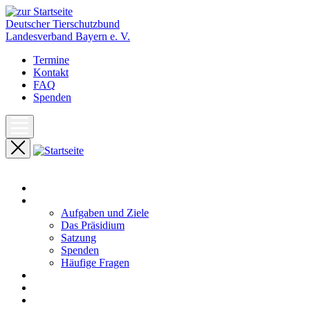
Deutscher Tierschutzbund
Landesverband Bayern e. V.
Termine
Kontakt
FAQ
Spenden
Start
Unser Landesverband
Aufgaben und Ziele
Das Präsidium
Satzung
Spenden
Häufige Fragen
Aktuelles
Pressemeldungen
Termine