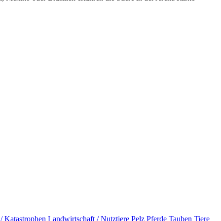
 / Katastrophen
Landwirtschaft / Nutztiere
Pelz
Pferde
Tauben
Tiere