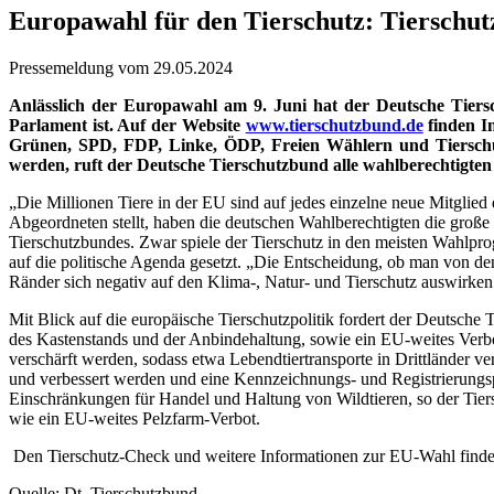
Europawahl für den Tierschutz: Tierschut
Pressemeldung vom 29.05.2024
Anlässlich der Europawahl am 9. Juni hat der Deutsche Tier
Parlament ist. Auf der Website
www.tierschutzbund.de
finden I
Grünen, SPD, FDP, Linke, ÖDP, Freien Wählern und Tierschutz
werden, ruft der Deutsche Tierschutzbund alle wahlberechtigten
„Die Millionen Tiere in der EU sind auf jedes einzelne neue Mitgli
Abgeordneten stellt, haben die deutschen Wahlberechtigten die groß
Tierschutzbundes. Zwar spiele der Tierschutz in den meisten Wahlpro
auf die politische Agenda gesetzt. „Die Entscheidung, ob man von d
Ränder sich negativ auf den Klima-, Natur- und Tierschutz auswirken
Mit Blick auf die europäische Tierschutzpolitik fordert der Deutsche
des Kastenstands und der Anbindehaltung, sowie ein EU-weites Verb
verschärft werden, sodass etwa Lebendtiertransporte in Drittländer 
und verbessert werden und eine Kennzeichnungs- und Registrierungspf
Einschränkungen für Handel und Haltung von Wildtieren, so der Tier
wie ein EU-weites Pelzfarm-Verbot.
Den Tierschutz-Check und weitere Informationen zur EU-Wahl finden
Quelle: Dt. Tierschutzbund