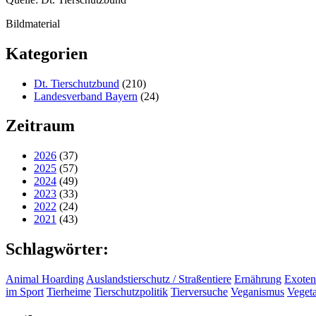
Bildmaterial
Kategorien
Dt. Tierschutzbund
(210)
Landesverband Bayern
(24)
Zeitraum
2026
(37)
2025
(57)
2024
(49)
2023
(33)
2022
(24)
2021
(43)
Schlagwörter:
Animal Hoarding
Auslandstierschutz / Straßentiere
Ernährung
Exoten
im Sport
Tierheime
Tierschutzpolitik
Tierversuche
Veganismus
Veget