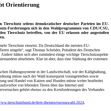
bt Orientierung
Tierschutz seitens demokratischer deutscher Parteien im EU-
erschutz-Forderungen sich in den Wahlprogrammen von CDU/CSU,
en Tierschutz betreffen, von der EU erlassen oder angestoßen
men.
mehr Tierschutz einsetzt. Da Deutschland die meisten EU-
 Tieren umgeht“, sagt Thomas Schröder, Präsident des Deutschen
 Andere hätten sich aber zumindest einige wichtige Tierschutzaspekte
niemandem abnehmen. Klar ist aber, dass eine Stärkung der extremen
rischen Haltungssysteme in der Landwirtschaft, wie der Käfighaltung,
rordnung müsse nach der Wahl konsequent vorangetrieben sowie
Haltung und Handel von Katzen und Hunden müsse weiter bearbeitet
aufsverbot von lebenden Tieren über das Internet und
Tierversuchen gehört ebenso zu den Kernforderungen des Verbandes
ww.tierschutzbund.de/tiere-themen/europawahl-2024
.