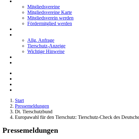
Mitglieder
Mitgliedsvereine
Mitgliedsvereine Karte
Mitgliedsverein werden
Fördermitglied werden
Notfälle
Kontakt
Allg. Anfrage
Tierschutz-Anzeige
Wichtige Hinweise
Stellenanzeigen
Tierschutzjugend
Start
Pressemeldungen
Dt. Tierschutzbund
Europawahl für den Tierschutz: Tierschutz-Check des Deutsche
Pressemeldungen