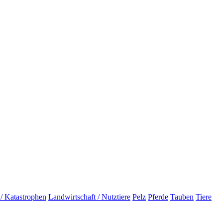
 / Katastrophen
Landwirtschaft / Nutztiere
Pelz
Pferde
Tauben
Tiere