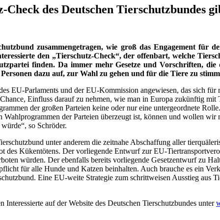
z-Check des Deutschen Tierschutzbundes gi
schutzbund zusammengetragen, wie groß das Engagement für den 
nteressierte den „Tierschutz-Check“, der offenbart, welche Ti
partei finden. Da immer mehr Gesetze und Vorschriften, die d
 Personen dazu auf, zur Wahl zu gehen und für die Tiere zu stim
ed des EU-Parlaments und der EU-Kommission angewiesen, das sich für 
e Chance, Einfluss darauf zu nehmen, wie man in Europa zukünftig mit
grammen der großen Parteien keine oder nur eine untergeordnete Rolle.
en Wahlprogrammen der Parteien überzeugt ist, können und wollen wir 
 würde“, so Schröder.
 Tierschutzbund unter anderem die zeitnahe Abschaffung aller tierquäle
ot des Kükentötens. Der vorliegende Entwurf zur EU-Tiertransportve
verboten würden. Der ebenfalls bereits vorliegende Gesetzentwurf zu 
licht für alle Hunde und Katzen beinhalten. Auch brauche es ein Verk
schutzbund. Eine EU-weite Strategie zum schrittweisen Ausstieg aus 
 Interessierte auf der Website des Deutschen Tierschutzbundes unter
w