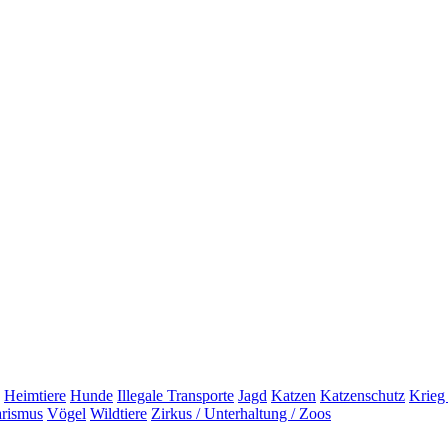
Heimtiere
Hunde
Illegale Transporte
Jagd
Katzen
Katzenschutz
Krieg
arismus
Vögel
Wildtiere
Zirkus / Unterhaltung / Zoos