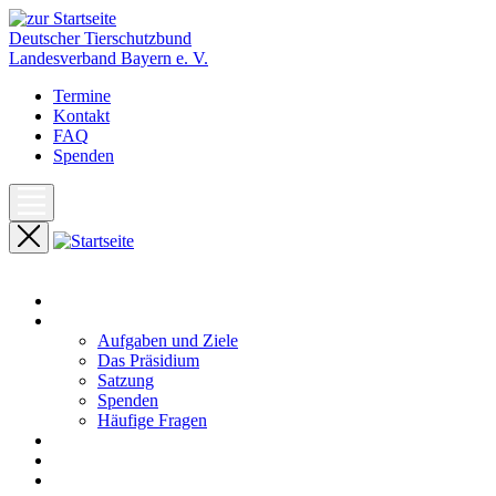
Deutscher Tierschutzbund
Landesverband Bayern e. V.
Termine
Kontakt
FAQ
Spenden
Start
Unser Landesverband
Aufgaben und Ziele
Das Präsidium
Satzung
Spenden
Häufige Fragen
Aktuelles
Pressemeldungen
Termine