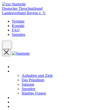
Deutscher Tierschutzbund
Landesverband Bayern e. V.
Termine
Kontakt
FAQ
Spenden
Start
Unser Landesverband
Aufgaben und Ziele
Das Präsidium
Satzung
Spenden
Häufige Fragen
Aktuelles
Pressemeldungen
Termine