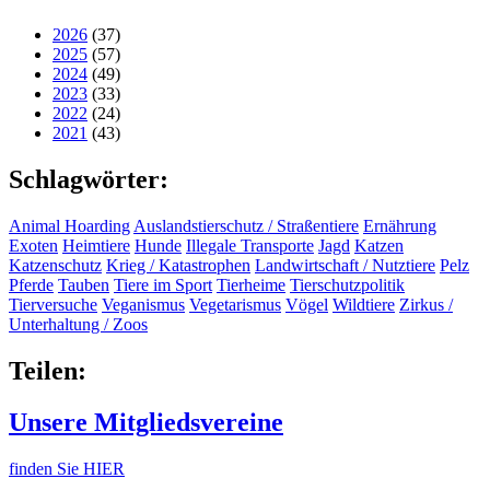
2026
(37)
2025
(57)
2024
(49)
2023
(33)
2022
(24)
2021
(43)
Schlagwörter:
Animal Hoarding
Auslandstierschutz / Straßentiere
Ernährung
Exoten
Heimtiere
Hunde
Illegale Transporte
Jagd
Katzen
Katzenschutz
Krieg / Katastrophen
Landwirtschaft / Nutztiere
Pelz
Pferde
Tauben
Tiere im Sport
Tierheime
Tierschutzpolitik
Tierversuche
Veganismus
Vegetarismus
Vögel
Wildtiere
Zirkus /
Unterhaltung / Zoos
Teilen:
Unsere Mitgliedsvereine
finden Sie HIER