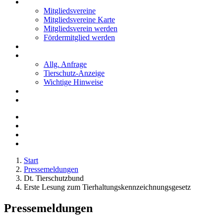
Mitglieder
Mitgliedsvereine
Mitgliedsvereine Karte
Mitgliedsverein werden
Fördermitglied werden
Notfälle
Kontakt
Allg. Anfrage
Tierschutz-Anzeige
Wichtige Hinweise
Stellenanzeigen
Tierschutzjugend
Start
Pressemeldungen
Dt. Tierschutzbund
Erste Lesung zum Tierhaltungskennzeichnungsgesetz
Pressemeldungen