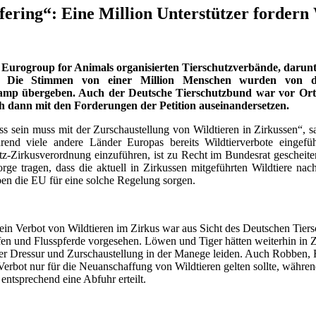
ering“: Eine Million Unterstützer fordern 
Eurogroup for Animals organisierten Tierschutzverbände, darunt
t. Die Stimmen von einer Million Menschen wurden von der
mp übergeben. Auch der Deutsche Tierschutzbund war vor Ort 
ch dann mit den Forderungen der Petition auseinandersetzen.
s sein muss mit der Zurschaustellung von Wildtieren in Zirkussen“, s
end viele andere Länder Europas bereits Wildtierverbote eingefüh
utz-Zirkusverordnung einzuführen, ist zu Recht im Bundesrat gescheit
rge tragen, dass die aktuell in Zirkussen mitgeführten Wildtiere nach
en die EU für eine solche Regelung sorgen.
in Verbot von Wildtieren im Zirkus war aus Sicht des Deutschen Tiers
affen und Flusspferde vorgesehen. Löwen und Tiger hätten weiterhin i
r Dressur und Zurschaustellung in der Manege leiden. Auch Robben, R
 Verbot nur für die Neuanschaffung von Wildtieren gelten sollte, währe
ntsprechend eine Abfuhr erteilt.