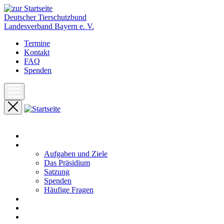
Deutscher Tierschutzbund
Landesverband Bayern e. V.
Termine
Kontakt
FAQ
Spenden
Start
Unser Landesverband
Aufgaben und Ziele
Das Präsidium
Satzung
Spenden
Häufige Fragen
Aktuelles
Pressemeldungen
Termine