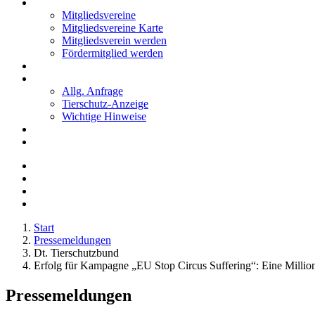
Mitglieder
Mitgliedsvereine
Mitgliedsvereine Karte
Mitgliedsverein werden
Fördermitglied werden
Notfälle
Kontakt
Allg. Anfrage
Tierschutz-Anzeige
Wichtige Hinweise
Stellenanzeigen
Tierschutzjugend
Start
Pressemeldungen
Dt. Tierschutzbund
Erfolg für Kampagne „EU Stop Circus Suffering“: Eine Million 
Pressemeldungen