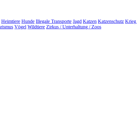
Heimtiere
Hunde
Illegale Transporte
Jagd
Katzen
Katzenschutz
Krieg
arismus
Vögel
Wildtiere
Zirkus / Unterhaltung / Zoos