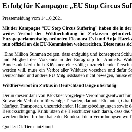
Erfolg für Kampagne „EU Stop Circus Suff
Pressemeldung vom 14.10.2021
Mit der Kampagne “EU Stop Circus Suffering” haben die in der 
weites Verbot der Wildtierhaltung in Zirkussen geforder
Europaparlamentsabgeordneten Eleonora Evi und Anja Hazeka
nun offiziell an die EU-Kommission weiterreichen. Diese muss si
„Eine Million Stimmen zeigen, dass endgültig und konsequent Schlus
und Mitglied des Vorstands in der Eurogroup for Animals. Währ
Bundesministerin Julia Klöckner, eine völlig unzureichende Tiersch
werden will, muss ein Verbot aller Wildtiere vorsehen und dafür So
Deutschland und andere EU-Mitgliedstaaten nicht bewegen, müsse eb
Wildtierverbot im Zirkus in Deutschland lange überfällig
Der in diesem Jahr von Klöckner vorgelegte Verordnungsentwurf für e
So war ein Verbot nur für wenige Tierarten, darunter Elefanten, Gir
häufigen Transporten, unzureichenden Haltungsbedingungen sowie de
Berücksichtigung. Kritik übten die Tierschützer auch daran, dass das
werden dürfen. Im Juni hatte der Bundesrat dem Verordnungsentwurf e
Quelle: Dt. Tierschutzbund