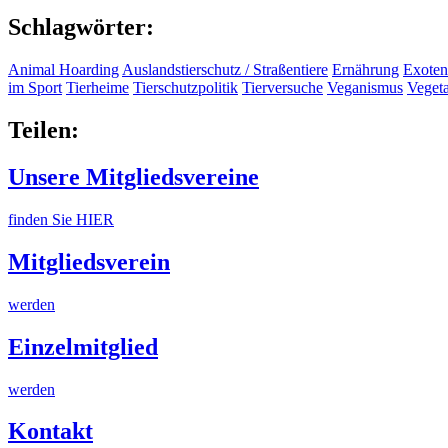
Schlagwörter:
Animal Hoarding
Auslandstierschutz / Straßentiere
Ernährung
Exoten
im Sport
Tierheime
Tierschutzpolitik
Tierversuche
Veganismus
Veget
Teilen:
Unsere Mitgliedsvereine
finden Sie HIER
Mitgliedsverein
werden
Einzelmitglied
werden
Kontakt