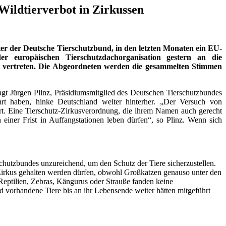
Wildtierverbot in Zirkussen
er der Deutsche Tierschutzbund, in den letzten Monaten ein EU-
 europäischen Tierschutzdachorganisation gestern an die
vertreten. Die Abgeordneten werden die gesammelten Stimmen
agt Jürgen Plinz, Präsidiumsmitglied des Deutschen Tierschutzbundes
rt haben, hinke Deutschland weiter hinterher. „Der Versuch von
ert. Eine Tierschutz-Zirkusverordnung, die ihrem Namen auch gerecht
 einer Frist in Auffangstationen leben dürfen“, so Plinz. Wenn sich
chutzbundes unzureichend, um den Schutz der Tiere sicherzustellen.
n Zirkus gehalten werden dürfen, obwohl Großkatzen genauso unter den
eptilien, Zebras, Kängurus oder Strauße fanden keine
nd vorhandene Tiere bis an ihr Lebensende weiter hätten mitgeführt