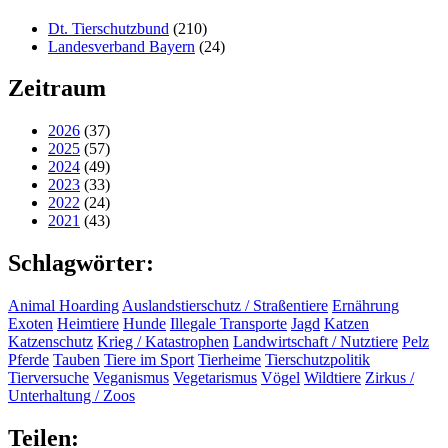
Dt. Tierschutzbund
(210)
Landesverband Bayern
(24)
Zeitraum
2026
(37)
2025
(57)
2024
(49)
2023
(33)
2022
(24)
2021
(43)
Schlagwörter:
Animal Hoarding
Auslandstierschutz / Straßentiere
Ernährung
Exoten
Heimtiere
Hunde
Illegale Transporte
Jagd
Katzen
Katzenschutz
Krieg / Katastrophen
Landwirtschaft / Nutztiere
Pelz
Pferde
Tauben
Tiere im Sport
Tierheime
Tierschutzpolitik
Tierversuche
Veganismus
Vegetarismus
Vögel
Wildtiere
Zirkus /
Unterhaltung / Zoos
Teilen: