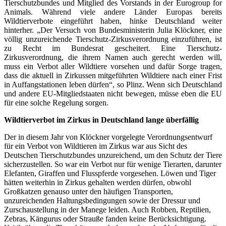
Tierschutzbundes und Mitglied des Vorstands in der Eurogroup for
Animals. Während viele andere Länder Europas bereits
Wildtierverbote eingeführt haben, hinke Deutschland weiter
hinterher. „Der Versuch von Bundesministerin Julia Klöckner, eine
völlig unzureichende Tierschutz-Zirkusverordnung einzuführen, ist
zu Recht im Bundesrat gescheitert. Eine Tierschutz-
Zirkusverordnung, die ihrem Namen auch gerecht werden will,
muss ein Verbot aller Wildtiere vorsehen und dafür Sorge tragen,
dass die aktuell in Zirkussen mitgeführten Wildtiere nach einer Frist
in Auffangstationen leben dürfen“, so Plinz. Wenn sich Deutschland
und andere EU-Mitgliedstaaten nicht bewegen, müsse eben die EU
für eine solche Regelung sorgen.
Wildtierverbot im Zirkus in Deutschland lange überfällig
Der in diesem Jahr von Klöckner vorgelegte Verordnungsentwurf
für ein Verbot von Wildtieren im Zirkus war aus Sicht des
Deutschen Tierschutzbundes unzureichend, um den Schutz der Tiere
sicherzustellen. So war ein Verbot nur für wenige Tierarten, darunter
Elefanten, Giraffen und Flusspferde vorgesehen. Löwen und Tiger
hätten weiterhin in Zirkus gehalten werden dürfen, obwohl
Großkatzen genauso unter den häufigen Transporten,
unzureichenden Haltungsbedingungen sowie der Dressur und
Zurschaustellung in der Manege leiden. Auch Robben, Reptilien,
Zebras, Kängurus oder Strauße fanden keine Berücksichtigung.