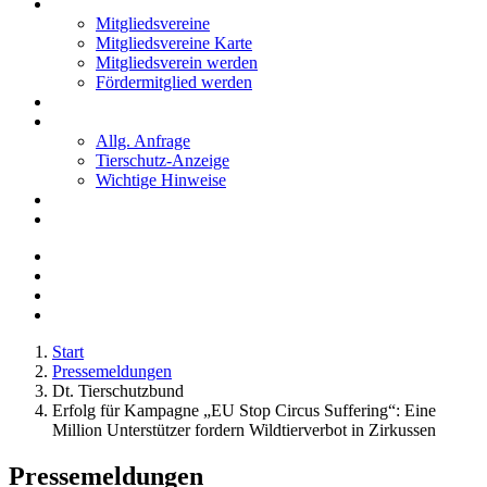
Mitglieder
Mitgliedsvereine
Mitgliedsvereine Karte
Mitgliedsverein werden
Fördermitglied werden
Notfälle
Kontakt
Allg. Anfrage
Tierschutz-Anzeige
Wichtige Hinweise
Stellenanzeigen
Tierschutzjugend
Start
Pressemeldungen
Dt. Tierschutzbund
Erfolg für Kampagne „EU Stop Circus Suffering“: Eine
Million Unterstützer fordern Wildtierverbot in Zirkussen
Pressemeldungen