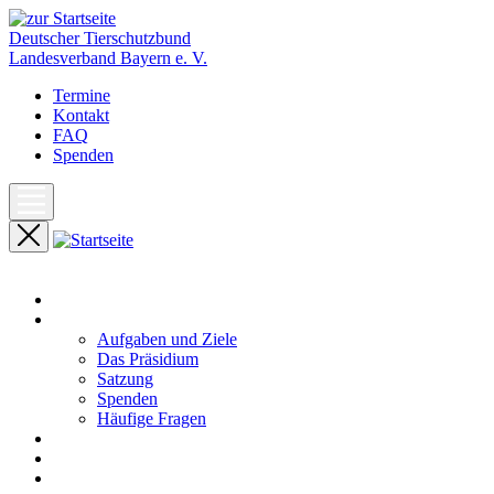
Deutscher Tierschutzbund
Landesverband Bayern e. V.
Termine
Kontakt
FAQ
Spenden
Start
Unser Landesverband
Aufgaben und Ziele
Das Präsidium
Satzung
Spenden
Häufige Fragen
Aktuelles
Pressemeldungen
Termine