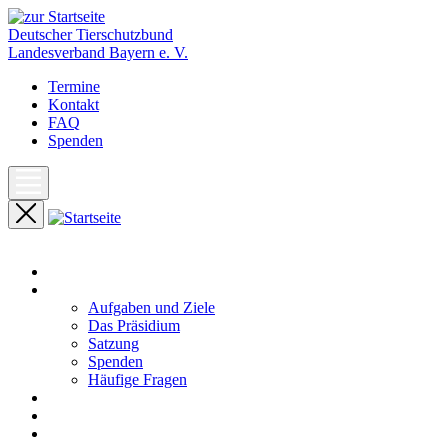
Deutscher Tierschutzbund
Landesverband Bayern e. V.
Termine
Kontakt
FAQ
Spenden
Start
Unser Landesverband
Aufgaben und Ziele
Das Präsidium
Satzung
Spenden
Häufige Fragen
Aktuelles
Pressemeldungen
Termine