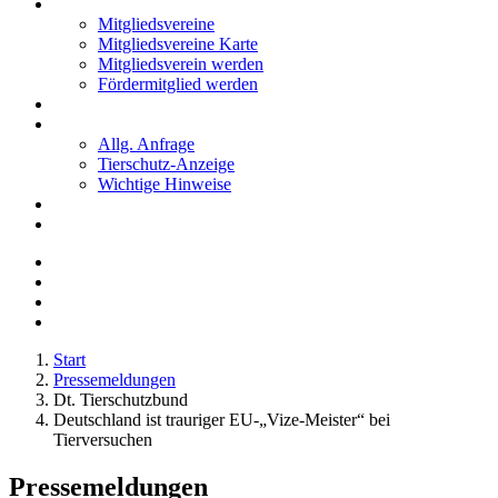
Mitglieder
Mitgliedsvereine
Mitgliedsvereine Karte
Mitgliedsverein werden
Fördermitglied werden
Notfälle
Kontakt
Allg. Anfrage
Tierschutz-Anzeige
Wichtige Hinweise
Stellenanzeigen
Tierschutzjugend
Start
Pressemeldungen
Dt. Tierschutzbund
Deutschland ist trauriger EU-„Vize-Meister“ bei
Tierversuchen
Pressemeldungen