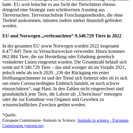
hatte. EU-weit bräuchte es aus Sicht der Tierschützer ebenso
dringend eine Strategie zum schrittweisen Ausstieg aus
Tierversuchen. Tierversuchsfreie Forschungsmethoden, die ohne
Tierleid auskommen, müssten zudem stärker finanziell gefördert
werden.
EU und Norwegen „verbrauchten“ 9.340.729 Tiere in 2022
In der gesamten EU sowie Norwegen wurden 2022 insgesamt
8.477.845 Tiere zu Versuchszwecken verwendet. Hinzu kommen
862.884 Tiere, die zur Herstellung oder Erhaltung genetisch
veränderter Linien eingesetzt wurden. Die Gesamtzahl beläuft sich
somit auf 9.340.729 Tiere – das sind weniger als im Vorjahr 2021,
jedoch mehr als noch 2020. „Ob der Rückgang ein erster
Hoffnungsschimmer ist und der Trend sich fortsetzt oder ob es sich
um einen Corona-bedingten Einbruch handelt, ist noch schwer
einzuschätzen“, sagt Haut. In den Zahlen nicht eingerechnet sind
grundsätzlich jene Tiere, die Labore als „Überschuss“ entsorgen
oder die zur Entnahme von Organen und Geweben zu
wissenschaftlichen Zwecken getötet werden.
*Quelle:
European Commission- Animals in Science:
Animals in science - European
Commission (europa.eu)