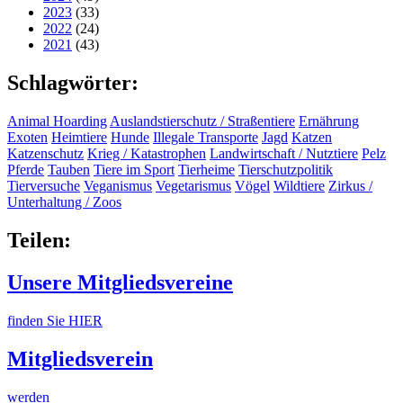
2023
(33)
2022
(24)
2021
(43)
Schlagwörter:
Animal Hoarding
Auslandstierschutz / Straßentiere
Ernährung
Exoten
Heimtiere
Hunde
Illegale Transporte
Jagd
Katzen
Katzenschutz
Krieg / Katastrophen
Landwirtschaft / Nutztiere
Pelz
Pferde
Tauben
Tiere im Sport
Tierheime
Tierschutzpolitik
Tierversuche
Veganismus
Vegetarismus
Vögel
Wildtiere
Zirkus /
Unterhaltung / Zoos
Teilen:
Unsere Mitgliedsvereine
finden Sie HIER
Mitgliedsverein
werden