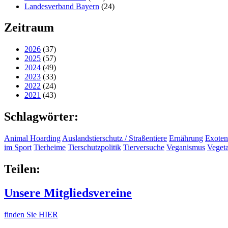
Landesverband Bayern
(24)
Zeitraum
2026
(37)
2025
(57)
2024
(49)
2023
(33)
2022
(24)
2021
(43)
Schlagwörter:
Animal Hoarding
Auslandstierschutz / Straßentiere
Ernährung
Exoten
im Sport
Tierheime
Tierschutzpolitik
Tierversuche
Veganismus
Veget
Teilen:
Unsere Mitgliedsvereine
finden Sie HIER