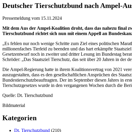
Deutscher Tierschutzbund nach Ampel-Aus
Pressemeldung vom 15.11.2024
Mit dem Aus der Ampel-Koalition droht, dass das nahezu final z
Tierschutzbund richtet sich nun mit einem Appell an Bundeskanz
„Es fehlen nur noch wenige Schritte zum Ziel eines politischen Marath
millionenfaches Tierleid zu beenden und das hart erkämpfte Staatsziel
Gesetzentwurf noch in zweiter und dritter Lesung im Bundestag berat
Schröder: „Das Staatsziel Tierschutz, das seit über 20 Jahren in der deu
Die Ampel-Regierung hatte in ihrem Koalitionsvertrag von 2021 verei
auszugestalten, dass es den gesellschaftlichen Ansprüchen des Staatsz
Bundestierschutzbeauftragten. Der im September diesen Jahres in er
Tierschutzgesetzes wurde in den vergangenen Wochen durch die Bericht
Quelle: Dt. Tierschutzbund
Bildmaterial
Kategorien
Dt. Tierschutzbund
(210)