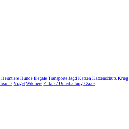
Heimtiere
Hunde
Illegale Transporte
Jagd
Katzen
Katzenschutz
Krieg
arismus
Vögel
Wildtiere
Zirkus / Unterhaltung / Zoos