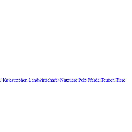
 / Katastrophen
Landwirtschaft / Nutztiere
Pelz
Pferde
Tauben
Tiere