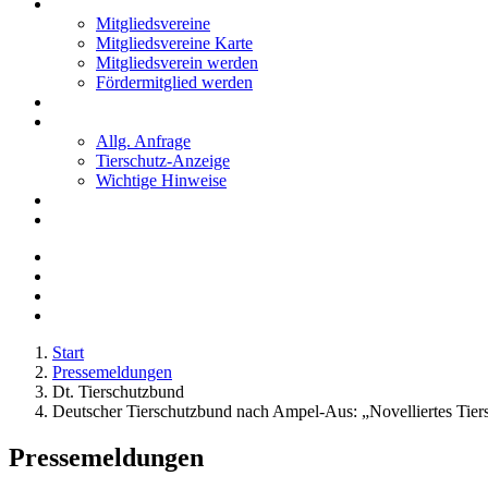
Mitglieder
Mitgliedsvereine
Mitgliedsvereine Karte
Mitgliedsverein werden
Fördermitglied werden
Notfälle
Kontakt
Allg. Anfrage
Tierschutz-Anzeige
Wichtige Hinweise
Stellenanzeigen
Tierschutzjugend
Start
Pressemeldungen
Dt. Tierschutzbund
Deutscher Tierschutzbund nach Ampel-Aus: „Novelliertes Tie
Pressemeldungen