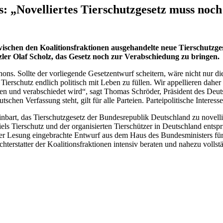
: „Novelliertes Tierschutzgesetz muss no
wischen den Koalitionsfraktionen ausgehandelte neue Tierschutzge
ler Olaf Scholz, das Gesetz noch zur Verabschiedung zu bringen.
ons. Sollte der vorliegende Gesetzentwurf scheitern, wäre nicht nur di
 Tierschutz endlich politisch mit Leben zu füllen. Wir appellieren dahe
en und verabschiedet wird“, sagt Thomas Schröder, Präsident des Deut
tschen Verfassung steht, gilt für alle Parteien. Parteipolitische Interess
nbart, das Tierschutzgesetz der Bundesrepublik Deutschland zu novell
iels Tierschutz und der organisierten Tierschützer in Deutschland entsp
ster Lesung eingebrachte Entwurf aus dem Haus des Bundesministers fü
erstatter der Koalitionsfraktionen intensiv beraten und nahezu vollst