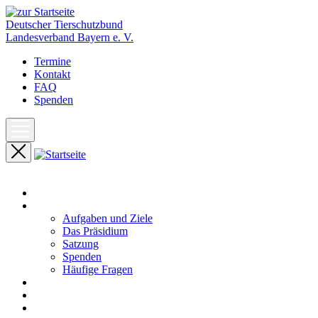
Deutscher Tierschutzbund
Landesverband Bayern e. V.
Termine
Kontakt
FAQ
Spenden
Start
Unser Landesverband
Aufgaben und Ziele
Das Präsidium
Satzung
Spenden
Häufige Fragen
Aktuelles
Pressemeldungen
Termine