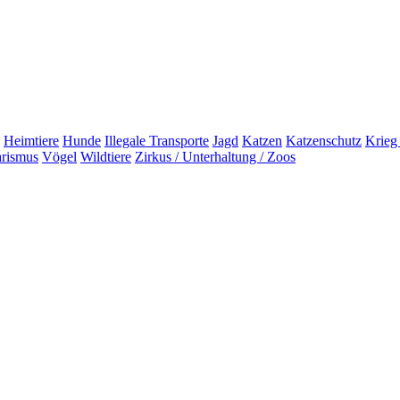
Heimtiere
Hunde
Illegale Transporte
Jagd
Katzen
Katzenschutz
Krieg
arismus
Vögel
Wildtiere
Zirkus / Unterhaltung / Zoos