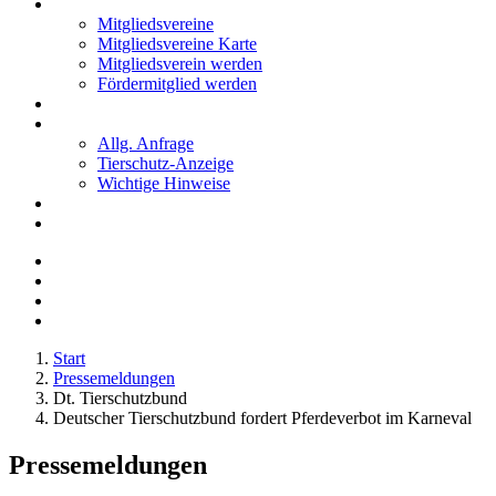
Mitglieder
Mitgliedsvereine
Mitgliedsvereine Karte
Mitgliedsverein werden
Fördermitglied werden
Notfälle
Kontakt
Allg. Anfrage
Tierschutz-Anzeige
Wichtige Hinweise
Stellenanzeigen
Tierschutzjugend
Start
Pressemeldungen
Dt. Tierschutzbund
Deutscher Tierschutzbund fordert Pferdeverbot im Karneval
Pressemeldungen