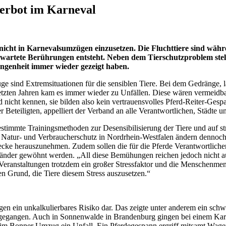
verbot im Karneval
icht in Karnevalsumzügen einzusetzen. Die Fluchttiere sind währe
ete Berührungen entsteht. Neben dem Tierschutzproblem stellt d
angenheit immer wieder gezeigt haben.
üge sind Extremsituationen für die sensiblen Tiere. Bei dem Gedränge
etzten Jahren kam es immer wieder zu Unfällen. Diese wären vermeidba
 nicht kennen, sie bilden also kein vertrauensvolles Pferd-Reiter-Ges
 Beteiligten, appelliert der Verband an alle Verantwortlichen, Städte 
stimmte Trainingsmethoden zur Desensibilisierung der Tiere und auf 
, Natur- und Verbraucherschutz in Nordrhein-Westfalen ändern dennoch 
cke herauszunehmen. Zudem sollen die für die Pferde Verantwortlichen 
änder gewöhnt werden. „All diese Bemühungen reichen jedoch nicht aus
he Veranstaltungen trotzdem ein großer Stressfaktor und die Menschenm
en Grund, die Tiere diesem Stress auszusetzen.“
gen ein unkalkulierbares Risiko dar. Das zeigte unter anderem ein sc
hgegangen. Auch in Sonnenwalde in Brandenburg gingen bei einem Kar
im Bonner Umzug ein Unfall. Ein Pferdegespann ergriff mitsamt Wagen u