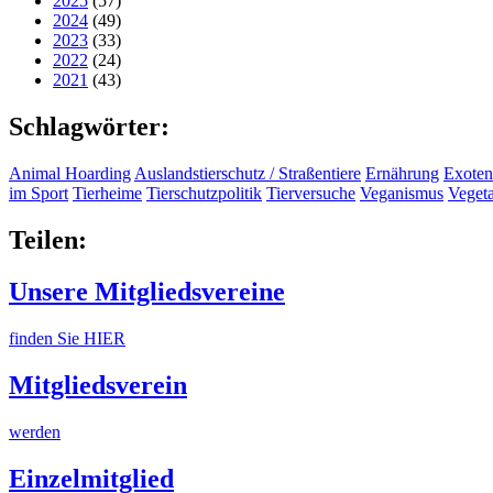
2025
(57)
2024
(49)
2023
(33)
2022
(24)
2021
(43)
Schlagwörter:
Animal Hoarding
Auslandstierschutz / Straßentiere
Ernährung
Exoten
im Sport
Tierheime
Tierschutzpolitik
Tierversuche
Veganismus
Veget
Teilen:
Unsere Mitgliedsvereine
finden Sie HIER
Mitgliedsverein
werden
Einzelmitglied