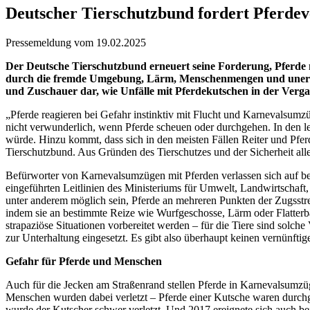
Deutscher Tierschutzbund fordert Pferde
Pressemeldung vom 19.02.2025
Der Deutsche Tierschutzbund erneuert seine Forderung, Pferde n
durch die fremde Umgebung, Lärm, Menschenmengen und unerwart
und Zuschauer dar, wie Unfälle mit Pferdekutschen in der Verg
„Pferde reagieren bei Gefahr instinktiv mit Flucht und Karnevalsumz
nicht verwunderlich, wenn Pferde scheuen oder durchgehen. In den l
würde. Hinzu kommt, dass sich in den meisten Fällen Reiter und Pferd
Tierschutzbund. Aus Gründen des Tierschutzes und der Sicherheit aller
Befürworter von Karnevalsumzügen mit Pferden verlassen sich auf be
eingeführten Leitlinien des Ministeriums für Umwelt, Landwirtschaft
unter anderem möglich sein, Pferde an mehreren Punkten der Zugsstre
indem sie an bestimmte Reize wie Wurfgeschosse, Lärm oder Flatterb
strapaziöse Situationen vorbereitet werden – für die Tiere sind solc
zur Unterhaltung eingesetzt. Es gibt also überhaupt keinen vernünftig
Gefahr für Pferde und Menschen
Auch für die Jecken am Straßenrand stellen Pferde in Karnevalsumzü
Menschen wurden dabei verletzt – Pferde einer Kutsche waren durc
wurde der Kutscher schwer verletzt. Und 2017 ereignete sich auch be