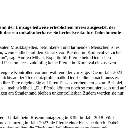
nd der Umzüge teilweise erheblichem Stress ausgesetzt, der
ies ein unkalkulierbares Sicherheitsrisiko für Teilnehmende
, lauten Musikkapellen, betrunkenen und lärmenden Menschen ist es
r, wenn endlich auf den Einsatz von Pferden im Karneval verzichtet
pann“, sagt Andrea Mihali, Expertin für Pferde beim Deutschen
und Festkomitees, zukünftig keine Pferde im Karneval einzusetzen.
strengere Kontrollen vor und während der Umzüge. Die im Jahr 2023
nichts an der Tierschutzproblematik. Den Leitlinien nach muss es
ihre Tiere regelmäßig auf ihren Einsatz vorbereiten – zum Beispiel,
“, mahnt Mihali. „Die Pferde können noch so routiniert sein und auf
engen am Straßenrand bleiben unkontrollierbar. Zudem werden sie nur
hwerer Unfall beim Rosenmontagszug in Köln im Jahr 2018. Fünf
nevalsumzug im Jahr 2023 die Pferde einer Kutsche durch. Dabei
nkontrolliert die Flucht und kollidierte unter anderem mit