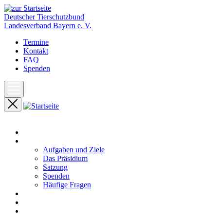
Deutscher Tierschutzbund
Landesverband Bayern e. V.
Termine
Kontakt
FAQ
Spenden
Start
Unser Landesverband
Aufgaben und Ziele
Das Präsidium
Satzung
Spenden
Häufige Fragen
Aktuelles
Pressemeldungen
Termine