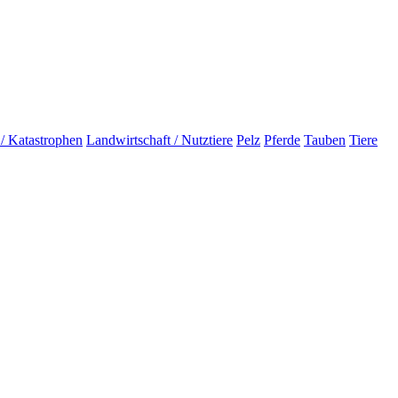
 / Katastrophen
Landwirtschaft / Nutztiere
Pelz
Pferde
Tauben
Tiere