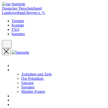
Deutscher Tierschutzbund
Landesverband Bayern e. V.
Termine
Kontakt
FAQ
Spenden
Start
Unser Landesverband
Aufgaben und Ziele
Das Präsidium
Satzung
Spenden
Häufige Fragen
Aktuelles
Pressemeldungen
Termine