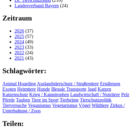
Dt. Tierschutzbund
(210)
Landesverband Bayern
(24)
Zeitraum
2026
(37)
2025
(57)
2024
(49)
2023
(33)
2022
(24)
2021
(43)
Schlagwörter:
Animal Hoarding
Auslandstierschutz / Straßentiere
Ernährung
Exoten
Heimtiere
Hunde
Illegale Transporte
Jagd
Katzen
Katzenschutz
Krieg / Katastrophen
Landwirtschaft / Nutztiere
Pelz
Pferde
Tauben
Tiere im Sport
Tierheime
Tierschutzpolitik
Tierversuche
Veganismus
Vegetarismus
Vögel
Wildtiere
Zirkus /
Unterhaltung / Zoos
Teilen: