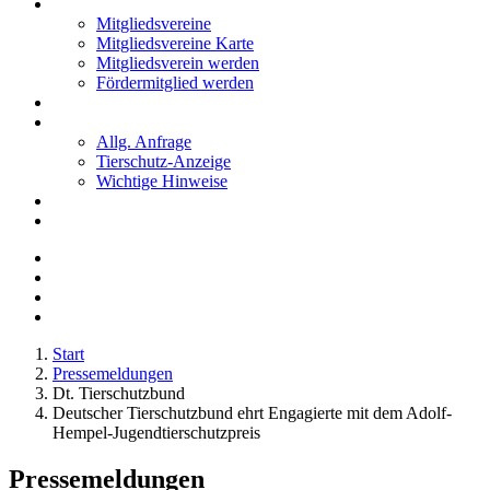
Mitglieder
Mitgliedsvereine
Mitgliedsvereine Karte
Mitgliedsverein werden
Fördermitglied werden
Notfälle
Kontakt
Allg. Anfrage
Tierschutz-Anzeige
Wichtige Hinweise
Stellenanzeigen
Tierschutzjugend
Start
Pressemeldungen
Dt. Tierschutzbund
Deutscher Tierschutzbund ehrt Engagierte mit dem Adolf-
Hempel-Jugendtierschutzpreis
Pressemeldungen