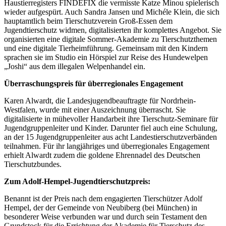
Haustierregisters FINDEFIX die vermisste Katze Minou spielerisch
wieder aufgespürt. Auch Sandra Jansen und Michéle Klein, die sich
hauptamtlich beim Tierschutzverein Groß-Essen dem
Jugendtierschutz widmen, digitalisierten ihr komplettes Angebot. Sie
organisierten eine digitale Sommer-Akademie zu Tierschutzthemen
und eine digitale Tierheimführung. Gemeinsam mit den Kindern
sprachen sie im Studio ein Hörspiel zur Reise des Hundewelpen
„Joshi“ aus dem illegalen Welpenhandel ein.
Überraschungspreis für überregionales Engagement
Karen Alwardt, die Landesjugendbeauftragte für Nordrhein-
Westfalen, wurde mit einer Auszeichnung überrascht. Sie
digitalisierte in mühevoller Handarbeit ihre Tierschutz-Seminare für
Jugendgruppenleiter und Kinder. Darunter fiel auch eine Schulung,
an der 15 Jugendgruppenleiter aus acht Landestierschutzverbänden
teilnahmen. Für ihr langjähriges und überregionales Engagement
erhielt Alwardt zudem die goldene Ehrennadel des Deutschen
Tierschutzbundes.
Zum Adolf-Hempel-Jugendtierschutzpreis:
Benannt ist der Preis nach dem engagierten Tierschützer Adolf
Hempel, der der Gemeinde von Neubiberg (bei München) in
besonderer Weise verbunden war und durch sein Testament den
Grundstock für die Errichtung der Akademie für Tierschutz des