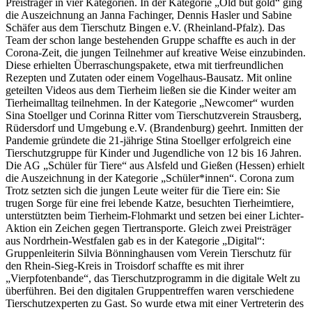
Preisträger in vier Kategorien. In der Kategorie „Old but gold“ ging
die Auszeichnung an Janna Fachinger, Dennis Hasler und Sabine
Schäfer aus dem Tierschutz Bingen e.V. (Rheinland-Pfalz). Das
Team der schon lange bestehenden Gruppe schaffte es auch in der
Corona-Zeit, die jungen Teilnehmer auf kreative Weise einzubinden.
Diese erhielten Überraschungspakete, etwa mit tierfreundlichen
Rezepten und Zutaten oder einem Vogelhaus-Bausatz. Mit online
geteilten Videos aus dem Tierheim ließen sie die Kinder weiter am
Tierheimalltag teilnehmen. In der Kategorie „Newcomer“ wurden
Sina Stoellger und Corinna Ritter vom Tierschutzverein Strausberg,
Rüdersdorf und Umgebung e.V. (Brandenburg) geehrt. Inmitten der
Pandemie gründete die 21-jährige Stina Stoellger erfolgreich eine
Tierschutzgruppe für Kinder und Jugendliche von 12 bis 16 Jahren.
Die AG „Schüler für Tiere“ aus Alsfeld und Gießen (Hessen) erhielt
die Auszeichnung in der Kategorie „Schüler*innen“. Corona zum
Trotz setzten sich die jungen Leute weiter für die Tiere ein: Sie
trugen Sorge für eine frei lebende Katze, besuchten Tierheimtiere,
unterstützten beim Tierheim-Flohmarkt und setzen bei einer Lichter-
Aktion ein Zeichen gegen Tiertransporte. Gleich zwei Preisträger
aus Nordrhein-Westfalen gab es in der Kategorie „Digital“:
Gruppenleiterin Silvia Bönninghausen vom Verein Tierschutz für
den Rhein-Sieg-Kreis in Troisdorf schaffte es mit ihrer
„Vierpfotenbande“, das Tierschutzprogramm in die digitale Welt zu
überführen. Bei den digitalen Gruppentreffen waren verschiedene
Tierschutzexperten zu Gast. So wurde etwa mit einer Vertreterin des