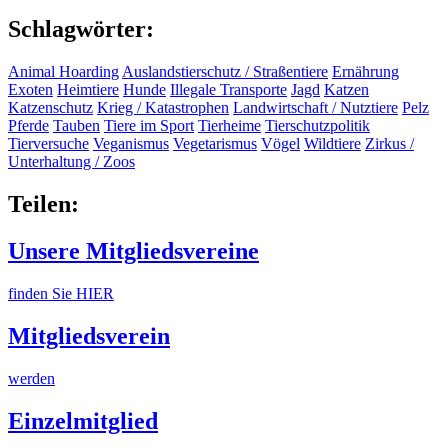
Schlagwörter:
Animal Hoarding
Auslandstierschutz / Straßentiere
Ernährung
Exoten
Heimtiere
Hunde
Illegale Transporte
Jagd
Katzen
Katzenschutz
Krieg / Katastrophen
Landwirtschaft / Nutztiere
Pelz
Pferde
Tauben
Tiere im Sport
Tierheime
Tierschutzpolitik
Tierversuche
Veganismus
Vegetarismus
Vögel
Wildtiere
Zirkus /
Unterhaltung / Zoos
Teilen:
Unsere Mitgliedsvereine
finden Sie HIER
Mitgliedsverein
werden
Einzelmitglied