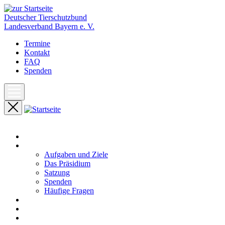
Deutscher Tierschutzbund
Landesverband Bayern e. V.
Termine
Kontakt
FAQ
Spenden
Start
Unser Landesverband
Aufgaben und Ziele
Das Präsidium
Satzung
Spenden
Häufige Fragen
Aktuelles
Pressemeldungen
Termine