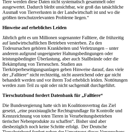
Tiere werden diese Daten nicht systematisch gesammelt oder
ausgewertet. Dadurch bleibt unsichtbar, wie groß das tatsächliche
Ausmaß von Tierverlusten in der Landwirtschaft ist und wo die
größten tierschutzrelevanten Probleme liegen.“
Hinweise auf erhebliches Leiden
Jährlich geht es um Millionen sogenannter Falltiere, die frühzeitig
auf landwirtschaftlichen Betrieben versterben. Zu den
Todesursachen gehören Krankheiten und Verletzungen – unter
anderem aufgrund ungeeigneter Haltungsbedingungen oder
leistungsbedingter Überlastung, aber auch Stallbrände oder die
Bekämpfung von Tierseuchen. Studien aus
Tierkörperbeseitigungsanlagen geben Hinweise darauf, dass viele
der „Falltiere“ nicht rechtzeitig, nicht ausreichend oder gar nicht
behandelt werden und vor ihrem Tod erheblich leiden. Nottötungen
werden zum Teil zu spät oder nicht sachgemäß durchgeführt.
Tierschutzbund fordert Datenbank für „Falltiere“
Die Bundesregierung hatte sich im Koalitionsvertrag das Ziel
gesetzt, „eine praxistaugliche Rechtsgrundlage für Kontrolle und
Kennzeichnung von toten Tieren in Verarbeitungsbetrieben
tierischer Nebenprodukte zu schaffen“. Bisher sind aber
diesbezüglich noch keine Schritte erfolgt. Der Deutsche
Tierschutzbund fordert neben der Umsetzung dieses Versprechens