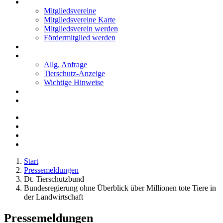
Mitglieder
Mitgliedsvereine
Mitgliedsvereine Karte
Mitgliedsverein werden
Fördermitglied werden
Notfälle
Kontakt
Allg. Anfrage
Tierschutz-Anzeige
Wichtige Hinweise
Stellenanzeigen
Tierschutzjugend
Start
Pressemeldungen
Dt. Tierschutzbund
Bundesregierung ohne Überblick über Millionen tote Tiere in
der Landwirtschaft
Pressemeldungen