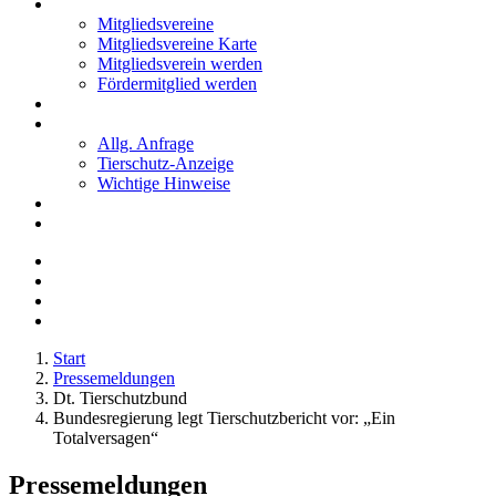
Mitglieder
Mitgliedsvereine
Mitgliedsvereine Karte
Mitgliedsverein werden
Fördermitglied werden
Notfälle
Kontakt
Allg. Anfrage
Tierschutz-Anzeige
Wichtige Hinweise
Stellenanzeigen
Tierschutzjugend
Start
Pressemeldungen
Dt. Tierschutzbund
Bundesregierung legt Tierschutzbericht vor: „Ein
Totalversagen“
Pressemeldungen