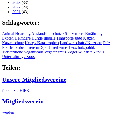
2023
(33)
2022
(24)
2021
(43)
Schlagwörter:
Animal Hoarding
Auslandstierschutz / Straßentiere
Ernährung
Exoten
Heimtiere
Hunde
Illegale Transporte
Jagd
Katzen
Katzenschutz
Krieg / Katastrophen
Landwirtschaft / Nutztiere
Pelz
Pferde
Tauben
Tiere im Sport
Tierheime
Tierschutzpolitik
Tierversuche
Veganismus
Vegetarismus
Vögel
Wildtiere
Zirkus /
Unterhaltung / Zoos
Teilen:
Unsere Mitgliedsvereine
finden Sie HIER
Mitgliedsverein
werden