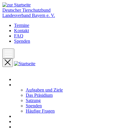
Deutscher Tierschutzbund
Landesverband Bayern e. V.
Termine
Kontakt
FAQ
Spenden
Start
Unser Landesverband
Aufgaben und Ziele
Das Präsidium
Satzung
Spenden
Häufige Fragen
Aktuelles
Pressemeldungen
Termine