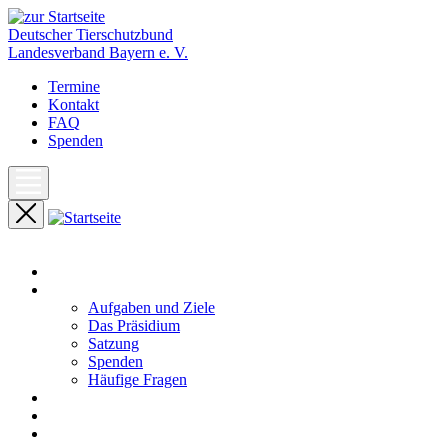
Deutscher Tierschutzbund
Landesverband Bayern e. V.
Termine
Kontakt
FAQ
Spenden
Start
Unser Landesverband
Aufgaben und Ziele
Das Präsidium
Satzung
Spenden
Häufige Fragen
Aktuelles
Pressemeldungen
Termine