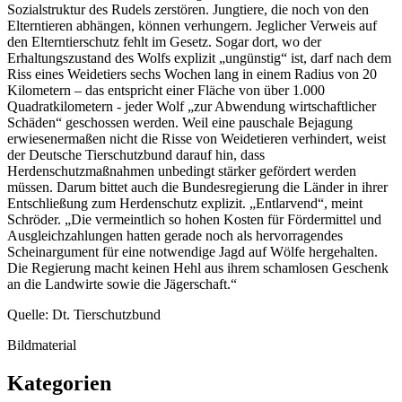
Sozialstruktur des Rudels zerstören. Jungtiere, die noch von den
Elterntieren abhängen, können verhungern. Jeglicher Verweis auf
den Elterntierschutz fehlt im Gesetz. Sogar dort, wo der
Erhaltungszustand des Wolfs explizit „ungünstig“ ist, darf nach dem
Riss eines Weidetiers sechs Wochen lang in einem Radius von 20
Kilometern – das entspricht einer Fläche von über 1.000
Quadratkilometern - jeder Wolf „zur Abwendung wirtschaftlicher
Schäden“ geschossen werden. Weil eine pauschale Bejagung
erwiesenermaßen nicht die Risse von Weidetieren verhindert, weist
der Deutsche Tierschutzbund darauf hin, dass
Herdenschutzmaßnahmen unbedingt stärker gefördert werden
müssen. Darum bittet auch die Bundesregierung die Länder in ihrer
Entschließung zum Herdenschutz explizit. „Entlarvend“, meint
Schröder. „Die vermeintlich so hohen Kosten für Fördermittel und
Ausgleichzahlungen hatten gerade noch als hervorragendes
Scheinargument für eine notwendige Jagd auf Wölfe hergehalten.
Die Regierung macht keinen Hehl aus ihrem schamlosen Geschenk
an die Landwirte sowie die Jägerschaft.“
Quelle: Dt. Tierschutzbund
Bildmaterial
Kategorien