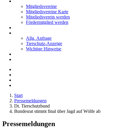
Mitglieder
Mitgliedsvereine
Mitgliedsvereine Karte
Mitgliedsverein werden
Fördermitglied werden
Notfälle
Kontakt
Allg. Anfrage
Tierschutz-Anzeige
Wichtige Hinweise
Stellenanzeigen
Tierschutzjugend
Start
Pressemeldungen
Dt. Tierschutzbund
Bundesrat stimmt final über Jagd auf Wölfe ab
Pressemeldungen