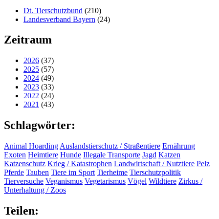
Dt. Tierschutzbund
(210)
Landesverband Bayern
(24)
Zeitraum
2026
(37)
2025
(57)
2024
(49)
2023
(33)
2022
(24)
2021
(43)
Schlagwörter:
Animal Hoarding
Auslandstierschutz / Straßentiere
Ernährung
Exoten
Heimtiere
Hunde
Illegale Transporte
Jagd
Katzen
Katzenschutz
Krieg / Katastrophen
Landwirtschaft / Nutztiere
Pelz
Pferde
Tauben
Tiere im Sport
Tierheime
Tierschutzpolitik
Tierversuche
Veganismus
Vegetarismus
Vögel
Wildtiere
Zirkus /
Unterhaltung / Zoos
Teilen: