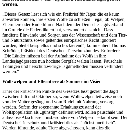
werden.
„Dieses Gesetz liest sich wie ein Freibrief für Jäger, die es kaum
abwarten können, ihre ersten Wölfe zu schießen – egal, ob Welpen,
Elterntiere oder Rudelführer. Nachdem der Deutsche Jagdverband
im Grunde die Feder diktiert hat, verwundert das nicht. Dass
fundierte Einwände und Sorgen aus der Wissenschaft und dem Tier-
und Naturschutz sowie geltendes europäisches Recht ignoriert
wurden, bleibt beispiellos und schockierend“, kommentiert Thomas
Schröder, Präsident des Deutschen Tierschutzbundes. Er fordert:
„Die Länder müssen bei der Aufnahme des Wolfs in ihre
Landesjagdgesetze nun höchste Sorgfalt walten lassen. Pauschale
Tötungen und tierschutzwidrige Jagdmethoden müssen verhindert
werden.“
Wolfswelpen und Elterntiere ab Sommer im Visier
Einer der kritischsten Punkte des Gesetzes lässt gezielt die Jagd
zwischen Juli und Oktober zu, wenn Wolfswelpen teilweise noch
von der Mutter gesäugt und vom Rudel mit Nahrung versorgt
werden. Sofern der sogenannte Erhaltungszustand der
Wolfspopulation als „günstig“ definiert wird, sollen pauschale und
anlasslose Abschüsse – insbesondere von Welpen – erlaubt sein. Der
Deutsche Tierschutzbund kritisiert dies als “höchst unethisch”.
Werden führende, adulte Tiere abgeschossen, kann dies die