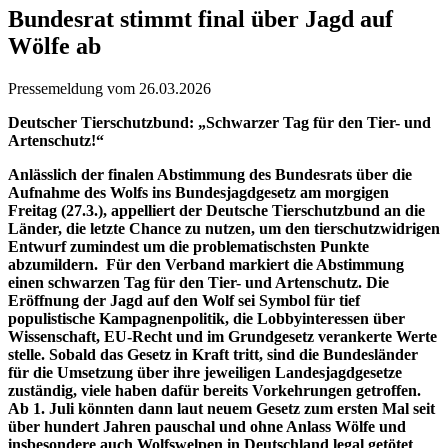
Bundesrat stimmt final über Jagd auf
Wölfe ab
Pressemeldung vom 26.03.2026
Deutscher Tierschutzbund: „Schwarzer Tag für den Tier- und
Artenschutz!“
Anlässlich der finalen Abstimmung des Bundesrats über die
Aufnahme des Wolfs ins Bundesjagdgesetz am morgigen
Freitag (27.3.), appelliert der Deutsche Tierschutzbund an die
Länder, die letzte Chance zu nutzen, um den tierschutzwidrigen
Entwurf zumindest um die problematischsten Punkte
abzumildern. Für den Verband markiert die Abstimmung
einen schwarzen Tag für den Tier- und Artenschutz. Die
Eröffnung der Jagd auf den Wolf sei Symbol für tief
populistische Kampagnenpolitik, die Lobbyinteressen über
Wissenschaft, EU-Recht und im Grundgesetz verankerte Werte
stelle. Sobald das Gesetz in Kraft tritt, sind die Bundesländer
für die Umsetzung über ihre jeweiligen Landesjagdgesetze
zuständig, viele haben dafür bereits Vorkehrungen getroffen.
Ab 1. Juli könnten dann laut neuem Gesetz zum ersten Mal seit
über hundert Jahren pauschal und ohne Anlass Wölfe und
insbesondere auch Wolfswelpen in Deutschland legal getötet