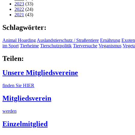
2023
(33)
2022
(24)
2021
(43)
Schlagwörter:
Animal Hoarding
Auslandstierschutz / Straßentiere
Ernährung
Exoten
im Sport
Tierheime
Tierschutzpolitik
Tierversuche
Veganismus
Veget
Teilen:
Unsere Mitgliedsvereine
finden Sie HIER
Mitgliedsverein
werden
Einzelmitglied