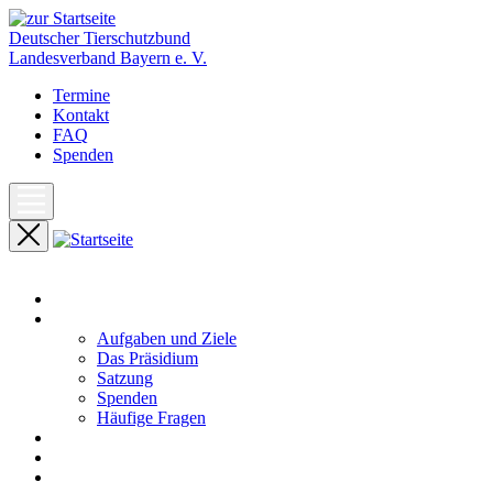
Deutscher Tierschutzbund
Landesverband Bayern e. V.
Termine
Kontakt
FAQ
Spenden
Start
Unser Landesverband
Aufgaben und Ziele
Das Präsidium
Satzung
Spenden
Häufige Fragen
Aktuelles
Pressemeldungen
Termine