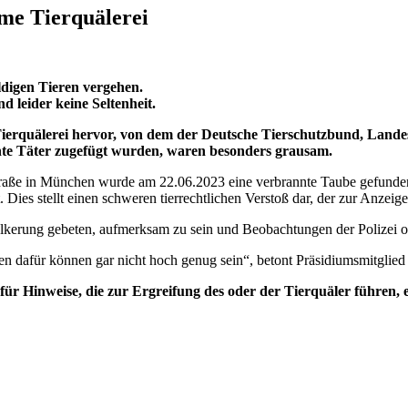
ame Tierquälerei
uldigen Tieren vergehen.
d leider keine Seltenheit.
Tierquälerei hervor, von dem der Deutsche Tierschutzbund, Lande
te Täter zugefügt wurden, waren besonders grausam.
ße in München wurde am 22.06.2023 eine verbrannte Taube gefunden.
Dies stellt einen schweren tierrechtlichen Verstoß dar, der zur Anzeig
 Bevölkerung gebeten, aufmerksam zu sein und Beobachtungen der Polizei
n dafür können gar nicht hoch genug sein“, betont Präsidiumsmitglied
ür Hinweise, die zur Ergreifung des oder der Tierquäler führen,