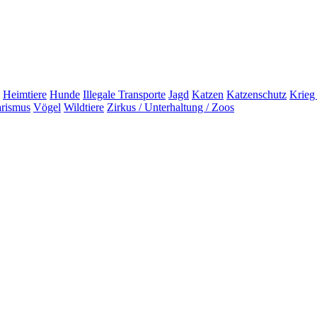
Heimtiere
Hunde
Illegale Transporte
Jagd
Katzen
Katzenschutz
Krieg
arismus
Vögel
Wildtiere
Zirkus / Unterhaltung / Zoos