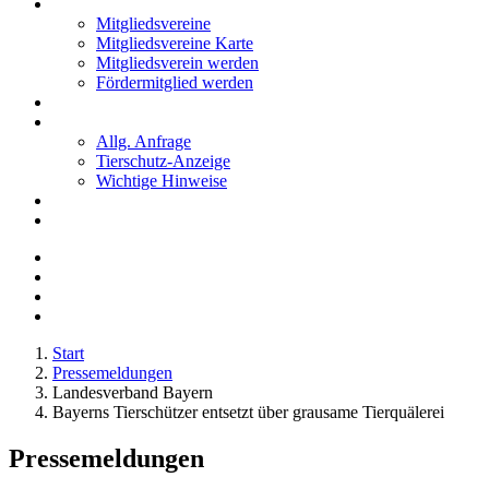
Mitglieder
Mitgliedsvereine
Mitgliedsvereine Karte
Mitgliedsverein werden
Fördermitglied werden
Notfälle
Kontakt
Allg. Anfrage
Tierschutz-Anzeige
Wichtige Hinweise
Stellenanzeigen
Tierschutzjugend
Start
Pressemeldungen
Landesverband Bayern
Bayerns Tierschützer entsetzt über grausame Tierquälerei
Pressemeldungen