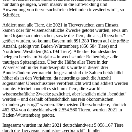
nur dann gelingen, wenn massiv in die Entwicklung und
Anwendung von tierversuchsfreien Methoden investiert wird“, so
Schröder.
Addiert man alle Tiere, die 2021 in Tierversuchen zum Einsatz
kamen oder für wissenschaftliche Zwecke getötet wurden, etwa um
ihre Organe zu untersuchen, sowie die Tiere, die als „Überschuss“
getötet wurden, so kommt Bayern mit 891.280 Tieren auf die größte
Anzahl, gefolgt von Baden-Württemberg (856.584 Tiere) und
Nordrhein-Westfalen (845.194 Tiere). Alle drei Bundesländer
belegten bereits im Vorjahr – in wechselnder Reihenfolge - die
traurigen Spitzenplätze. Über die Hälfte aller Tiere in der
Wissenschaft in der Bundesrepublik wurde in diesen drei
Bundesländern verbraucht. Insgesamt sind die Zahlen beträchtlich
höher als in den Vorjahren, da neuerdings auch die Anzahl
sogenannter Überschusstiere veröffentlicht wird und addiert werden
konnte. Hierbei handelt es sich um Tiere, die zwar für
wissenschaftliche Zwecke gezüchtet, aber letztlich nicht „benötigt“
werden – und deshalb offensichtlich aus rein ökonomischen
Gründen „entsorgt“ werden. Die meisten Überschusstiere, nämlich
462.824 von deutschlandweit 2.554.560 Tieren, wurden 2021 in
Baden-Württemberg getötet.
Insgesamt wurden im Jahr 2021 deutschlandweit 5.058.167 Tiere
durch die Tierversuchsindustrie „verbraucht“. In allen