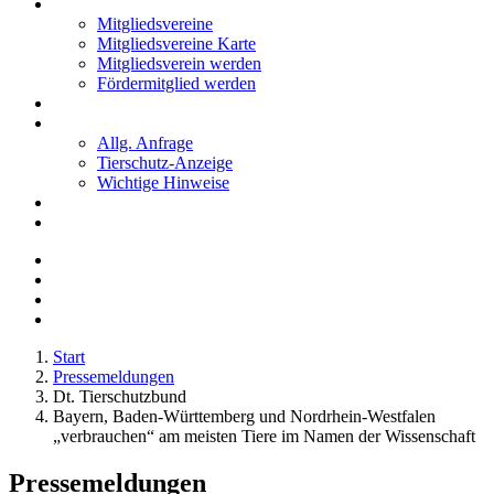
Mitglieder
Mitgliedsvereine
Mitgliedsvereine Karte
Mitgliedsverein werden
Fördermitglied werden
Notfälle
Kontakt
Allg. Anfrage
Tierschutz-Anzeige
Wichtige Hinweise
Stellenanzeigen
Tierschutzjugend
Start
Pressemeldungen
Dt. Tierschutzbund
Bayern, Baden-Württemberg und Nordrhein-Westfalen
„verbrauchen“ am meisten Tiere im Namen der Wissenschaft
Pressemeldungen