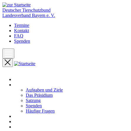
Deutscher Tierschutzbund
Landesverband Bayern e. V.
Termine
Kontakt
FAQ
Spenden
Start
Unser Landesverband
Aufgaben und Ziele
Das Präsidium
Satzung
Spenden
Häufige Fragen
Aktuelles
Pressemeldungen
Termine