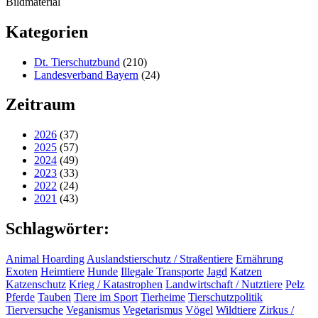
Bildmaterial
Kategorien
Dt. Tierschutzbund
(210)
Landesverband Bayern
(24)
Zeitraum
2026
(37)
2025
(57)
2024
(49)
2023
(33)
2022
(24)
2021
(43)
Schlagwörter:
Animal Hoarding
Auslandstierschutz / Straßentiere
Ernährung
Exoten
Heimtiere
Hunde
Illegale Transporte
Jagd
Katzen
Katzenschutz
Krieg / Katastrophen
Landwirtschaft / Nutztiere
Pelz
Pferde
Tauben
Tiere im Sport
Tierheime
Tierschutzpolitik
Tierversuche
Veganismus
Vegetarismus
Vögel
Wildtiere
Zirkus /