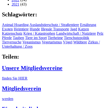
2021
(43)
Schlagwörter:
Animal Hoarding
Auslandstierschutz / Straßentiere
Ernährung
Exoten
Heimtiere
Hunde
Illegale Transporte
Jagd
Katzen
Katzenschutz
Krieg / Katastrophen
Landwirtschaft / Nutztiere
Pelz
Pferde
Tauben
Tiere im Sport
Tierheime
Tierschutzpolitik
Tierversuche
Veganismus
Vegetarismus
Vögel
Wildtiere
Zirkus /
Unterhaltung / Zoos
Teilen:
Unsere Mitgliedsvereine
finden Sie HIER
Mitgliedsverein
werden