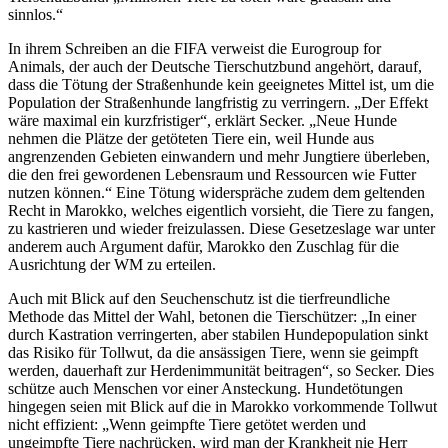
sinnlos.“
In ihrem Schreiben an die FIFA verweist die Eurogroup for
Animals, der auch der Deutsche Tierschutzbund angehört, darauf,
dass die Tötung der Straßenhunde kein geeignetes Mittel ist, um die
Population der Straßenhunde langfristig zu verringern. „Der Effekt
wäre maximal ein kurzfristiger“, erklärt Secker. „Neue Hunde
nehmen die Plätze der getöteten Tiere ein, weil Hunde aus
angrenzenden Gebieten einwandern und mehr Jungtiere überleben,
die den frei gewordenen Lebensraum und Ressourcen wie Futter
nutzen können.“ Eine Tötung widerspräche zudem dem geltenden
Recht in Marokko, welches eigentlich vorsieht, die Tiere zu fangen,
zu kastrieren und wieder freizulassen. Diese Gesetzeslage war unter
anderem auch Argument dafür, Marokko den Zuschlag für die
Ausrichtung der WM zu erteilen.
Auch mit Blick auf den Seuchenschutz ist die tierfreundliche
Methode das Mittel der Wahl, betonen die Tierschützer: „In einer
durch Kastration verringerten, aber stabilen Hundepopulation sinkt
das Risiko für Tollwut, da die ansässigen Tiere, wenn sie geimpft
werden, dauerhaft zur Herdenimmunität beitragen“, so Secker. Dies
schütze auch Menschen vor einer Ansteckung. Hundetötungen
hingegen seien mit Blick auf die in Marokko vorkommende Tollwut
nicht effizient: „Wenn geimpfte Tiere getötet werden und
ungeimpfte Tiere nachrücken, wird man der Krankheit nie Herr