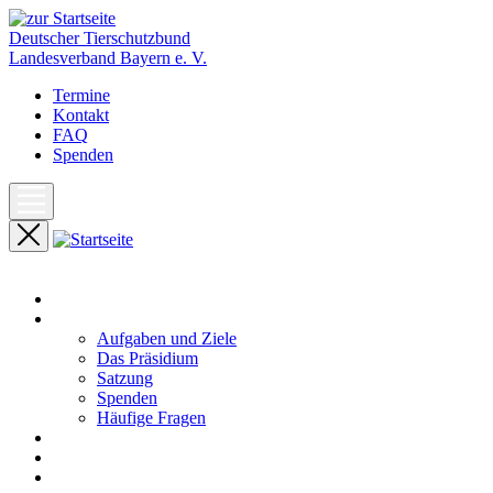
Deutscher Tierschutzbund
Landesverband Bayern e. V.
Termine
Kontakt
FAQ
Spenden
Start
Unser Landesverband
Aufgaben und Ziele
Das Präsidium
Satzung
Spenden
Häufige Fragen
Aktuelles
Pressemeldungen
Termine