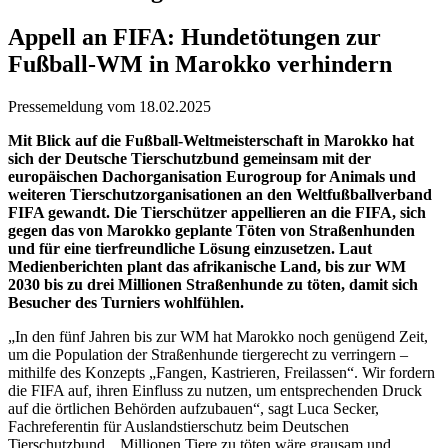
Appell an FIFA: Hundetötungen zur
Fußball-WM in Marokko verhindern
Pressemeldung vom 18.02.2025
Mit Blick auf die Fußball-Weltmeisterschaft in Marokko hat
sich der Deutsche Tierschutzbund gemeinsam mit der
europäischen Dachorganisation Eurogroup for Animals und
weiteren Tierschutzorganisationen an den Weltfußballverband
FIFA gewandt. Die Tierschützer appellieren an die FIFA, sich
gegen das von Marokko geplante Töten von Straßenhunden
und für eine tierfreundliche Lösung einzusetzen. Laut
Medienberichten plant das afrikanische Land, bis zur WM
2030 bis zu drei Millionen Straßenhunde zu töten, damit sich
Besucher des Turniers wohlfühlen.
„In den fünf Jahren bis zur WM hat Marokko noch genügend Zeit,
um die Population der Straßenhunde tiergerecht zu verringern –
mithilfe des Konzepts „Fangen, Kastrieren, Freilassen“. Wir fordern
die FIFA auf, ihren Einfluss zu nutzen, um entsprechenden Druck
auf die örtlichen Behörden aufzubauen“, sagt Luca Secker,
Fachreferentin für Auslandstierschutz beim Deutschen
Tierschutzbund. „Millionen Tiere zu töten wäre grausam und