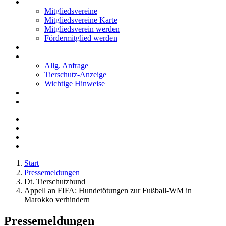
Mitglieder
Mitgliedsvereine
Mitgliedsvereine Karte
Mitgliedsverein werden
Fördermitglied werden
Notfälle
Kontakt
Allg. Anfrage
Tierschutz-Anzeige
Wichtige Hinweise
Stellenanzeigen
Tierschutzjugend
Start
Pressemeldungen
Dt. Tierschutzbund
Appell an FIFA: Hundetötungen zur Fußball-WM in
Marokko verhindern
Pressemeldungen