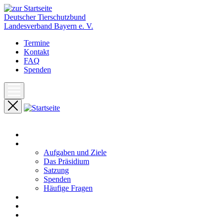
Deutscher Tierschutzbund
Landesverband Bayern e. V.
Termine
Kontakt
FAQ
Spenden
Start
Unser Landesverband
Aufgaben und Ziele
Das Präsidium
Satzung
Spenden
Häufige Fragen
Aktuelles
Pressemeldungen
Termine