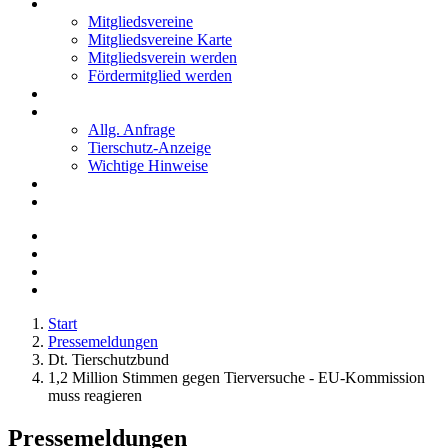
Mitglieder
Mitgliedsvereine
Mitgliedsvereine Karte
Mitgliedsverein werden
Fördermitglied werden
Notfälle
Kontakt
Allg. Anfrage
Tierschutz-Anzeige
Wichtige Hinweise
Stellenanzeigen
Tierschutzjugend
Start
Pressemeldungen
Dt. Tierschutzbund
1,2 Million Stimmen gegen Tierversuche - EU-Kommission
muss reagieren
Pressemeldungen