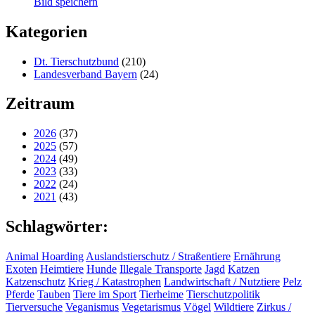
Bild speichern
Kategorien
Dt. Tierschutzbund
(210)
Landesverband Bayern
(24)
Zeitraum
2026
(37)
2025
(57)
2024
(49)
2023
(33)
2022
(24)
2021
(43)
Schlagwörter:
Animal Hoarding
Auslandstierschutz / Straßentiere
Ernährung
Exoten
Heimtiere
Hunde
Illegale Transporte
Jagd
Katzen
Katzenschutz
Krieg / Katastrophen
Landwirtschaft / Nutztiere
Pelz
Pferde
Tauben
Tiere im Sport
Tierheime
Tierschutzpolitik
Tierversuche
Veganismus
Vegetarismus
Vögel
Wildtiere
Zirkus /