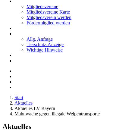
Mitglieder
Mitgliedsvereine
Mitgliedsvereine Karte
Mitgliedsverein werden
Fördermitglied werden
Notfälle
Kontakt
Allg. Anfrage
Tierschutz-Anzeige
Wichtige Hinweise
Stellenanzeigen
Tierschutzjugend
Start
Aktuelles
Aktuelles LV Bayern
Mahnwache gegen illegale Welpentransporte
Aktuelles