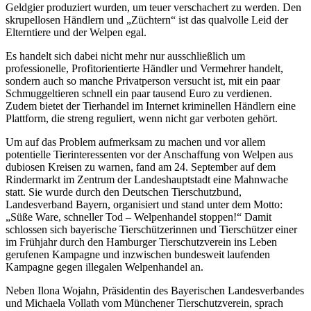
Geldgier produziert wurden, um teuer verschachert zu werden. Den
skrupellosen Händlern und „Züchtern“ ist das qualvolle Leid der
Elterntiere und der Welpen egal.
Es handelt sich dabei nicht mehr nur ausschließlich um
professionelle, Profitorientierte Händler und Vermehrer handelt,
sondern auch so manche Privatperson versucht ist, mit ein paar
Schmuggeltieren schnell ein paar tausend Euro zu verdienen.
Zudem bietet der Tierhandel im Internet kriminellen Händlern eine
Plattform, die streng reguliert, wenn nicht gar verboten gehört.
Um auf das Problem aufmerksam zu machen und vor allem
potentielle Tierinteressenten vor der Anschaffung von Welpen aus
dubiosen Kreisen zu warnen, fand am 24. September auf dem
Rindermarkt im Zentrum der Landeshauptstadt eine Mahnwache
statt. Sie wurde durch den Deutschen Tierschutzbund,
Landesverband Bayern, organisiert und stand unter dem Motto:
„Süße Ware, schneller Tod – Welpenhandel stoppen!“ Damit
schlossen sich bayerische Tierschützerinnen und Tierschützer einer
im Frühjahr durch den Hamburger Tierschutzverein ins Leben
gerufenen Kampagne und inzwischen bundesweit laufenden
Kampagne gegen illegalen Welpenhandel an.
Neben Ilona Wojahn, Präsidentin des Bayerischen Landesverbandes
und Michaela Vollath vom Münchener Tierschutzverein, sprach