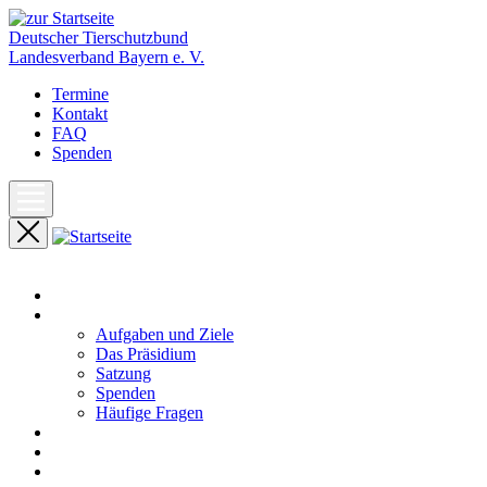
Deutscher Tierschutzbund
Landesverband Bayern e. V.
Termine
Kontakt
FAQ
Spenden
Start
Unser Landesverband
Aufgaben und Ziele
Das Präsidium
Satzung
Spenden
Häufige Fragen
Aktuelles
Pressemeldungen
Termine