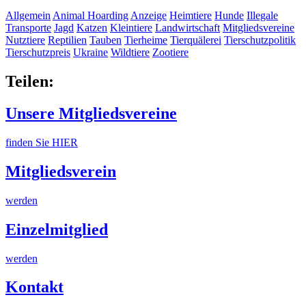
Allgemein
Animal Hoarding
Anzeige
Heimtiere
Hunde
Illegale
Transporte
Jagd
Katzen
Kleintiere
Landwirtschaft
Mitgliedsvereine
Nutztiere
Reptilien
Tauben
Tierheime
Tierquälerei
Tierschutzpolitik
Tierschutzpreis
Ukraine
Wildtiere
Zootiere
Teilen:
Unsere Mitgliedsvereine
finden Sie HIER
Mitgliedsverein
werden
Einzelmitglied
werden
Kontakt