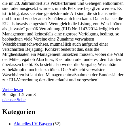
die im 20. Jahrhundert aus Pelztierfarmen und Gehegen entkommen
sind oder ausgesetzt wurden, um als Pelztiere bejagt zu werden. Es
ist richtig, dass sie eine gebietsfremde Art sind, die sich ausbreitet
und hin und wieder auch Schäden anrichten kann. Daher hat sie die
EU als invasiv eingestuft. Wenngleich die Listung von Waschbären
als „invasiv“ gemäß Verordnung (EU) Nr. 1143/2014 lediglich ein
Management und keinesfalls eine rigorose Verfolgung bedingt, so
beobachten viele Vereine eine Zunahme verwaisten
Waschbärennachwuchses, mutmaßlich auch aufgrund einer
verschärften Bejagung. Konkret bedeutet das, dass die
Mitgliedstaaten ein Management umsetzen müssen, wobei die Wahl
der Mittel, egal ob Abschuss, Kastration oder anderes, den Ländern
überlassen bleibt. Es besteht also weder die Vorgabe, Waschbären
zu bekämpfen noch sie zu töten. Die Aufzucht verwaister
Waschbären ist laut den Managementmaßnahmen der Bundesländer
zur EU-Verordnung dezidiert erlaubt und vorgesehen!
Weiterlesen
Beiträge 1-5 von 8
nächste Seite
Kategorien
Aktuelles LV Bayern
(52)