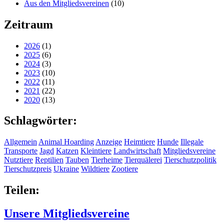
Aus den Mitgliedsvereinen
(10)
Zeitraum
2026
(1)
2025
(6)
2024
(3)
2023
(10)
2022
(11)
2021
(22)
2020
(13)
Schlagwörter:
Allgemein
Animal Hoarding
Anzeige
Heimtiere
Hunde
Illegale
Transporte
Jagd
Katzen
Kleintiere
Landwirtschaft
Mitgliedsvereine
Nutztiere
Reptilien
Tauben
Tierheime
Tierquälerei
Tierschutzpolitik
Tierschutzpreis
Ukraine
Wildtiere
Zootiere
Teilen:
Unsere Mitgliedsvereine