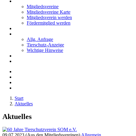
Mitglieder
Mitgliedsvereine
Mitgliedsvereine Karte
Mitgliedsverein werden
Fördermitglied werden
Notfälle
Kontakt
Allg. Anfrage
Tierschutz-Anzeige
Wichtige Hinweise
Stellenanzeigen
Tierschutzjugend
Start
Aktuelles
Aktuelles
09.07.2023 (Aus den Mitgliedsvereinen)
Allgemein