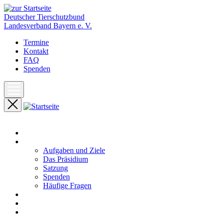
Deutscher Tierschutzbund
Landesverband Bayern e. V.
Termine
Kontakt
FAQ
Spenden
Start
Unser Landesverband
Aufgaben und Ziele
Das Präsidium
Satzung
Spenden
Häufige Fragen
Aktuelles
Pressemeldungen
Termine