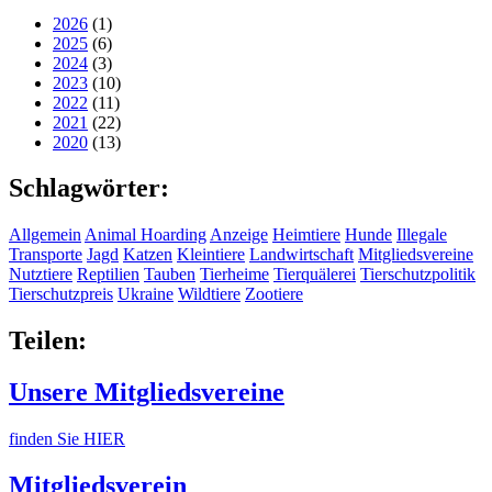
2026
(1)
2025
(6)
2024
(3)
2023
(10)
2022
(11)
2021
(22)
2020
(13)
Schlagwörter:
Allgemein
Animal Hoarding
Anzeige
Heimtiere
Hunde
Illegale
Transporte
Jagd
Katzen
Kleintiere
Landwirtschaft
Mitgliedsvereine
Nutztiere
Reptilien
Tauben
Tierheime
Tierquälerei
Tierschutzpolitik
Tierschutzpreis
Ukraine
Wildtiere
Zootiere
Teilen:
Unsere Mitgliedsvereine
finden Sie HIER
Mitgliedsverein