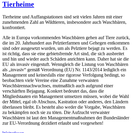
Tierheime
Tierheime und Auffangstationen sind seit vielen Jahren mit einer
zunehmenden Zahl an Wildtieren, insbesondere auch Waschbären,
konfrontiert.
Alle in Europa vorkommenden Waschbären gehen auf Tiere zurück,
die im 20. Jahrhundert aus Pelztierfarmen und Gehegen entkommen
sind oder ausgesetzt wurden, um als Pelztiere bejagt zu werden. Es
ist richtig, dass sie eine gebietsfremde Art sind, die sich ausbreitet
und hin und wieder auch Schäden anrichten kann. Daher hat sie die
EU als invasiv eingestuft. Wenngleich die Listung von Waschbären
als „invasiv“ gemäß Verordnung (EU) Nr. 1143/2014 lediglich ein
Management und keinesfalls eine rigorose Verfolgung bedingt, so
beobachten viele Vereine eine Zunahme verwaisten
Waschbärennachwuchses, mutmaßlich auch aufgrund einer
verschärften Bejagung. Konkret bedeutet das, dass die
Mitgliedstaaten ein Management umsetzen müssen, wobei die Wahl
der Mittel, egal ob Abschuss, Kastration oder anderes, den Ländern
überlassen bleibt. Es besteht also weder die Vorgabe, Waschbären
zu bekämpfen noch sie zu töten. Die Aufzucht verwaister
Waschbären ist laut den Managementmaßnahmen der Bundesländer
zur EU-Verordnung dezidiert erlaubt und vorgesehen!