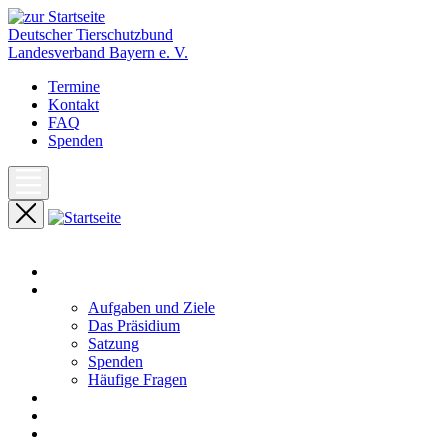
Deutscher Tierschutzbund
Landesverband Bayern e. V.
Termine
Kontakt
FAQ
Spenden
Start
Unser Landesverband
Aufgaben und Ziele
Das Präsidium
Satzung
Spenden
Häufige Fragen
Aktuelles
Pressemeldungen
Termine