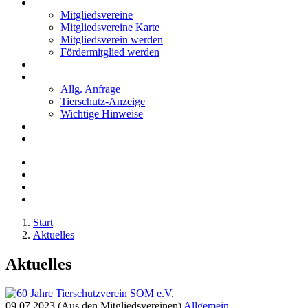
Mitglieder
Mitgliedsvereine
Mitgliedsvereine Karte
Mitgliedsverein werden
Fördermitglied werden
Notfälle
Kontakt
Allg. Anfrage
Tierschutz-Anzeige
Wichtige Hinweise
Stellenanzeigen
Tierschutzjugend
Start
Aktuelles
Aktuelles
09.07.2023 (Aus den Mitgliedsvereinen)
Allgemein