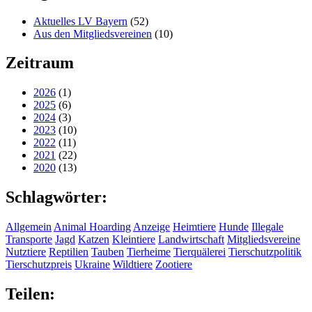
Aktuelles LV Bayern
(52)
Aus den Mitgliedsvereinen
(10)
Zeitraum
2026
(1)
2025
(6)
2024
(3)
2023
(10)
2022
(11)
2021
(22)
2020
(13)
Schlagwörter:
Allgemein
Animal Hoarding
Anzeige
Heimtiere
Hunde
Illegale
Transporte
Jagd
Katzen
Kleintiere
Landwirtschaft
Mitgliedsvereine
Nutztiere
Reptilien
Tauben
Tierheime
Tierquälerei
Tierschutzpolitik
Tierschutzpreis
Ukraine
Wildtiere
Zootiere
Teilen: