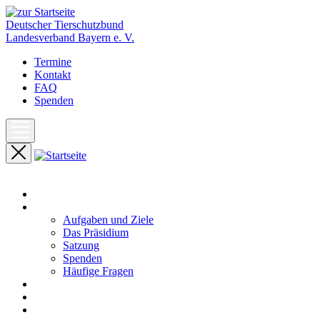
Deutscher Tierschutzbund
Landesverband Bayern e. V.
Termine
Kontakt
FAQ
Spenden
Start
Unser Landesverband
Aufgaben und Ziele
Das Präsidium
Satzung
Spenden
Häufige Fragen
Aktuelles
Pressemeldungen
Termine