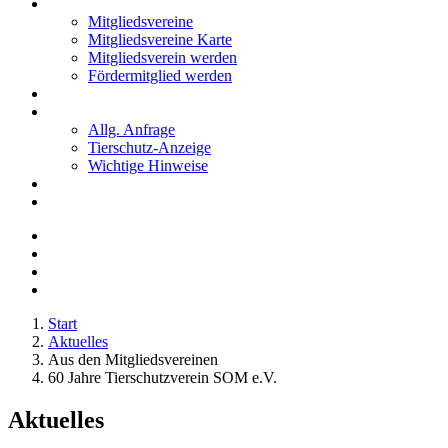
Mitglieder
Mitgliedsvereine
Mitgliedsvereine Karte
Mitgliedsverein werden
Fördermitglied werden
Notfälle
Kontakt
Allg. Anfrage
Tierschutz-Anzeige
Wichtige Hinweise
Stellenanzeigen
Tierschutzjugend
Start
Aktuelles
Aus den Mitgliedsvereinen
60 Jahre Tierschutzverein SOM e.V.
Aktuelles