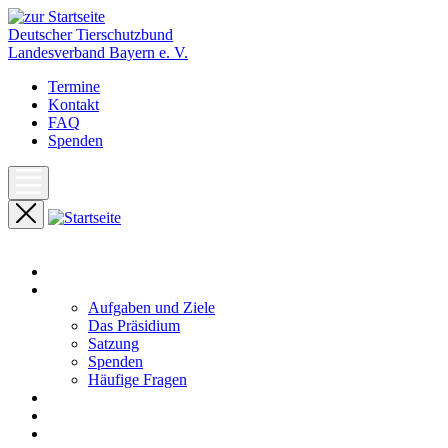
Deutscher Tierschutzbund
Landesverband Bayern e. V.
Termine
Kontakt
FAQ
Spenden
Start
Unser Landesverband
Aufgaben und Ziele
Das Präsidium
Satzung
Spenden
Häufige Fragen
Aktuelles
Pressemeldungen
Termine