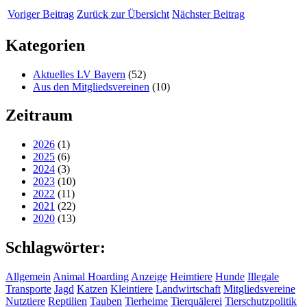
Voriger Beitrag
Zurück zur Übersicht
Nächster Beitrag
Kategorien
Aktuelles LV Bayern
(52)
Aus den Mitgliedsvereinen
(10)
Zeitraum
2026
(1)
2025
(6)
2024
(3)
2023
(10)
2022
(11)
2021
(22)
2020
(13)
Schlagwörter:
Allgemein
Animal Hoarding
Anzeige
Heimtiere
Hunde
Illegale
Transporte
Jagd
Katzen
Kleintiere
Landwirtschaft
Mitgliedsvereine
Nutztiere
Reptilien
Tauben
Tierheime
Tierquälerei
Tierschutzpolitik