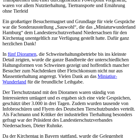
waren vor allem Nutztierhaltung, Tiertransporte und Ernährung
ohne Tierleid
Ein großartiger Besuchermagnet und Grundlage für viele Gespräche
war die Sonderausstellung „Sauwohl“, die das „Miniaturwunderland
Hamburg“ dem Landestierschutzverband Niedersachsen für den
Kirchentag unentgeltlich zur Verfügung gestellt hatte. Dafür ganz
herzlichen Dank!
In
fünf Dioramen
, die Schweinehaltungsbetriebe bis ins kleinste
Detail zeigten, wurde die ganze Bandbreite der unterschiedlichen
Haltungsformen von Schweinen gezeigt und hoffentlich mancher
Besucher zum Nachdenken über Fleischkonsum nicht nur aus
Massentierhaltung angeregt. Vielen Dank an das
Miniatiur-
Wunderland
für die freundliche Leihgabe.
Der Tierschutzstand mit den Dioramen waren ständig von
Interessierten umlagert und es ergaben sich eine viele Gesprächen,
geschätzt über 3.000 in drei Tagen. Zudem wurden tausende von
Infobroschüren und Flyern des Deutschen Tierschutzbundes verteilt.
Als Fachmann und Kritiker der industriellen Tierhaltung besonders
gefragt war der Präsident des Landestierschutzverbandes
Niedersachsen, Dieter Ruhnke.
Da der Kirchentag in Bayern stattfand, wurde die Gelegenheit