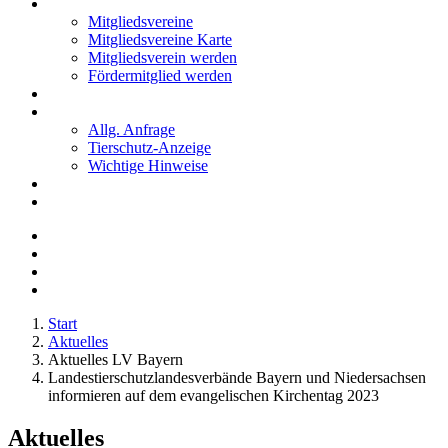
Mitglieder
Mitgliedsvereine
Mitgliedsvereine Karte
Mitgliedsverein werden
Fördermitglied werden
Notfälle
Kontakt
Allg. Anfrage
Tierschutz-Anzeige
Wichtige Hinweise
Stellenanzeigen
Tierschutzjugend
Start
Aktuelles
Aktuelles LV Bayern
Landestierschutzlandesverbände Bayern und Niedersachsen
informieren auf dem evangelischen Kirchentag 2023
Aktuelles