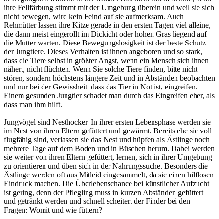
ihre Fellfärbung stimmt mit der Umgebung überein und weil sie sich
nicht bewegen, wird kein Feind auf sie aufmerksam. Auch
Rehmütter lassen ihre Kitze gerade in den ersten Tagen viel alleine,
die dann meist eingerollt im Dickicht oder hohen Gras liegend auf
die Mutter warten. Diese Bewegungslosigkeit ist der beste Schutz
der Jungtiere. Dieses Verhalten ist ihnen angeboren und so stark,
dass die Tiere selbst in größter Angst, wenn ein Mensch sich ihnen
nähert, nicht flüchten. Wenn Sie solche Tiere finden, bitte nicht
stören, sondern höchstens längere Zeit und in Abständen beobachten
und nur bei der Gewissheit, dass das Tier in Not ist, eingreifen.
Einem gesunden Jungtier schadet man durch das Eingreifen eher, als
dass man ihm hilft.
Jungvögel sind Nesthocker. In ihrer ersten Lebensphase werden sie
im Nest von ihren Eltern gefüttert und gewärmt. Bereits ehe sie voll
flugfähig sind, verlassen sie das Nest und hüpfen als Ästlinge noch
mehrere Tage auf dem Boden und in Büschen herum. Dabei werden
sie weiter von ihren Eltern gefüttert, lernen, sich in ihrer Umgebung
zu orientieren und üben sich in der Nahrungssuche. Besonders die
Ästlinge werden oft aus Mitleid eingesammelt, da sie einen hilflosen
Eindruck machen. Die Überlebenschance bei künstlicher Aufzucht
ist gering, denn der Pflegling muss in kurzen Abständen gefüttert
und getränkt werden und schnell scheitert der Finder bei den
Fragen: Womit und wie füttern?