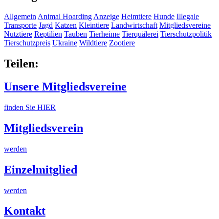
Allgemein
Animal Hoarding
Anzeige
Heimtiere
Hunde
Illegale
Transporte
Jagd
Katzen
Kleintiere
Landwirtschaft
Mitgliedsvereine
Nutztiere
Reptilien
Tauben
Tierheime
Tierquälerei
Tierschutzpolitik
Tierschutzpreis
Ukraine
Wildtiere
Zootiere
Teilen:
Unsere Mitgliedsvereine
finden Sie HIER
Mitgliedsverein
werden
Einzelmitglied
werden
Kontakt