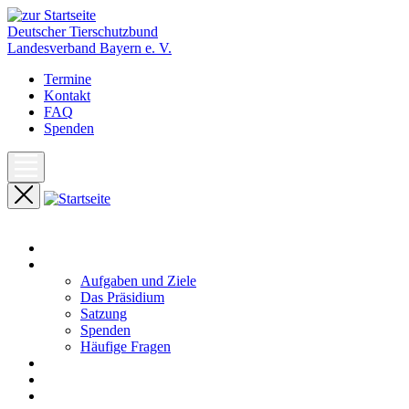
Deutscher Tierschutzbund
Landesverband Bayern e. V.
Termine
Kontakt
FAQ
Spenden
Start
Unser Landesverband
Aufgaben und Ziele
Das Präsidium
Satzung
Spenden
Häufige Fragen
Aktuelles
Pressemeldungen
Termine