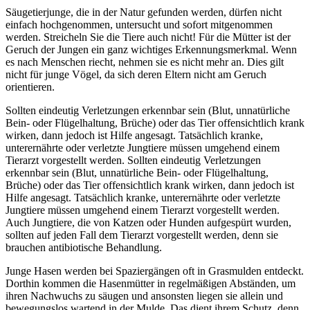
Säugetierjunge, die in der Natur gefunden werden, dürfen nicht
einfach hochgenommen, untersucht und sofort mitgenommen
werden. Streicheln Sie die Tiere auch nicht! Für die Mütter ist der
Geruch der Jungen ein ganz wichtiges Erkennungsmerkmal. Wenn
es nach Menschen riecht, nehmen sie es nicht mehr an. Dies gilt
nicht für junge Vögel, da sich deren Eltern nicht am Geruch
orientieren.
Sollten eindeutig Verletzungen erkennbar sein (Blut, unnatürliche
Bein- oder Flügelhaltung, Brüche) oder das Tier offensichtlich krank
wirken, dann jedoch ist Hilfe angesagt. Tatsächlich kranke,
unterernährte oder verletzte Jungtiere müssen umgehend einem
Tierarzt vorgestellt werden. Sollten eindeutig Verletzungen
erkennbar sein (Blut, unnatürliche Bein- oder Flügelhaltung,
Brüche) oder das Tier offensichtlich krank wirken, dann jedoch ist
Hilfe angesagt. Tatsächlich kranke, unterernährte oder verletzte
Jungtiere müssen umgehend einem Tierarzt vorgestellt werden.
Auch Jungtiere, die von Katzen oder Hunden aufgespürt wurden,
sollten auf jeden Fall dem Tierarzt vorgestellt werden, denn sie
brauchen antibiotische Behandlung.
Junge Hasen werden bei Spaziergängen oft in Grasmulden entdeckt.
Dorthin kommen die Hasenmütter in regelmäßigen Abständen, um
ihren Nachwuchs zu säugen und ansonsten liegen sie allein und
bewegungslos wartend in der Mulde. Das dient ihrem Schutz, denn