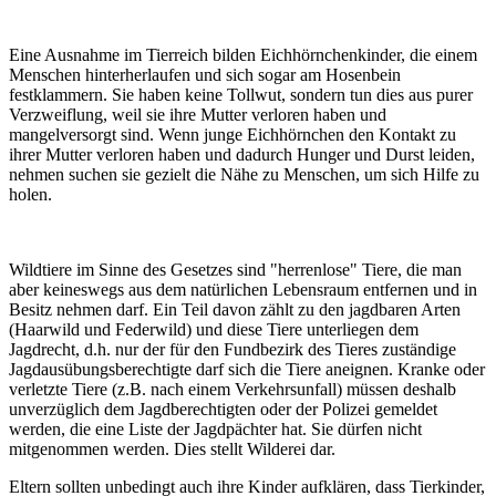
Eine Ausnahme im Tierreich bilden Eichhörnchenkinder, die einem
Menschen hinterherlaufen und sich sogar am Hosenbein
festklammern. Sie haben keine Tollwut, sondern tun dies aus purer
Verzweiflung, weil sie ihre Mutter verloren haben und
mangelversorgt sind. Wenn junge Eichhörnchen den Kontakt zu
ihrer Mutter verloren haben und dadurch Hunger und Durst leiden,
nehmen suchen sie gezielt die Nähe zu Menschen, um sich Hilfe zu
holen.
Wildtiere im Sinne des Gesetzes sind "herrenlose" Tiere, die man
aber keineswegs aus dem natürlichen Lebensraum entfernen und in
Besitz nehmen darf. Ein Teil davon zählt zu den jagdbaren Arten
(Haarwild und Federwild) und diese Tiere unterliegen dem
Jagdrecht, d.h. nur der für den Fundbezirk des Tieres zuständige
Jagdausübungsberechtigte darf sich die Tiere aneignen. Kranke oder
verletzte Tiere (z.B. nach einem Verkehrsunfall) müssen deshalb
unverzüglich dem Jagdberechtigten oder der Polizei gemeldet
werden, die eine Liste der Jagdpächter hat. Sie dürfen nicht
mitgenommen werden. Dies stellt Wilderei dar.
Eltern sollten unbedingt auch ihre Kinder aufklären, dass Tierkinder,