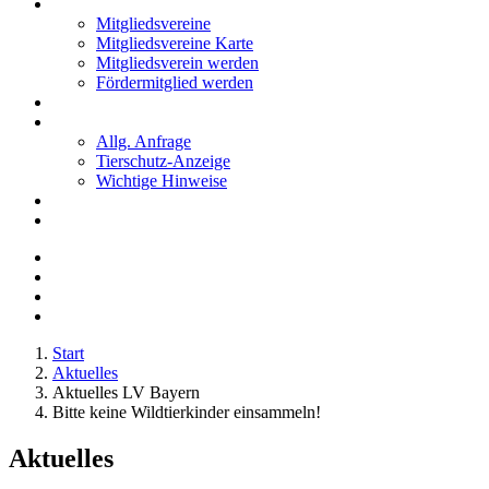
Mitglieder
Mitgliedsvereine
Mitgliedsvereine Karte
Mitgliedsverein werden
Fördermitglied werden
Notfälle
Kontakt
Allg. Anfrage
Tierschutz-Anzeige
Wichtige Hinweise
Stellenanzeigen
Tierschutzjugend
Start
Aktuelles
Aktuelles LV Bayern
Bitte keine Wildtierkinder einsammeln!
Aktuelles