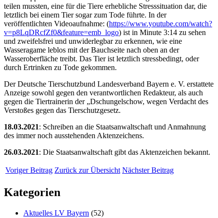
teilen mussten, eine für die Tiere erhebliche Stresssituation dar, die
letztlich bei einem Tier sogar zum Tode führte. In der
veröffentlichten Videoaufnahme: (
https://www.youtube.com/watch?
v=p8LqDRcfZf0&feature=emb_logo
) ist in Minute 3:14 zu sehen
und zweifelsfrei und unwiderlegbar zu erkennen, wie eine
Wasseragame leblos mit der Bauchseite nach oben an der
Wasseroberfläche treibt. Das Tier ist letztlich stressbedingt, oder
durch Ertrinken zu Tode gekommen.
Der Deutsche Tierschutzbund Landesverband Bayern e. V. erstattete
Anzeige sowohl gegen den verantwortlichen Redakteur, als auch
gegen die Tiertrainerin der „Dschungelschow, wegen Verdacht des
Verstoßes gegen das Tierschutzgesetz.
18.03.2021
: Schreiben an die Staatsanwaltschaft und Anmahnung
des immer noch ausstehenden Aktenzeichens.
26.03.2021
: Die Staatsanwaltschaft gibt das Aktenzeichen bekannt.
Voriger Beitrag
Zurück zur Übersicht
Nächster Beitrag
Kategorien
Aktuelles LV Bayern
(52)