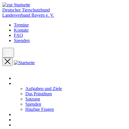
Deutscher Tierschutzbund
Landesverband Bayern e. V.
Termine
Kontakt
FAQ
Spenden
Start
Unser Landesverband
Aufgaben und Ziele
Das Präsidium
Satzung
Spenden
Häufige Fragen
Aktuelles
Pressemeldungen
Termine