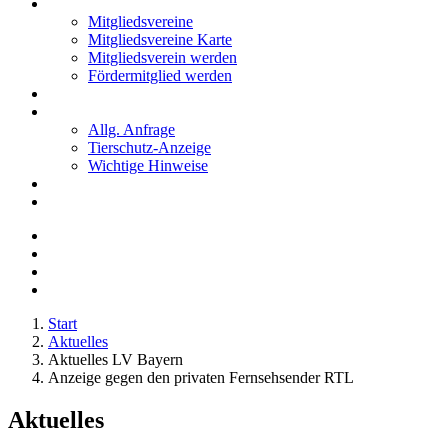
Mitglieder
Mitgliedsvereine
Mitgliedsvereine Karte
Mitgliedsverein werden
Fördermitglied werden
Notfälle
Kontakt
Allg. Anfrage
Tierschutz-Anzeige
Wichtige Hinweise
Stellenanzeigen
Tierschutzjugend
Start
Aktuelles
Aktuelles LV Bayern
Anzeige gegen den privaten Fernsehsender RTL
Aktuelles