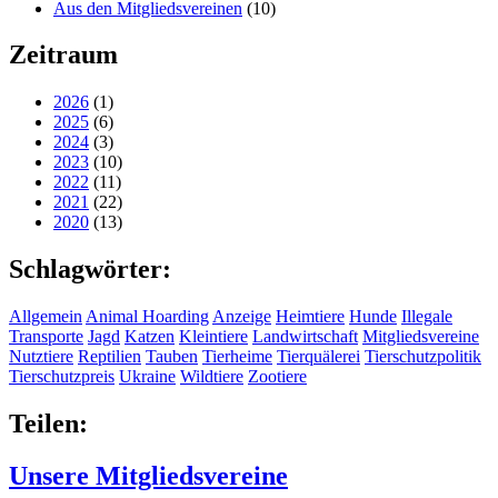
Aus den Mitgliedsvereinen
(10)
Zeitraum
2026
(1)
2025
(6)
2024
(3)
2023
(10)
2022
(11)
2021
(22)
2020
(13)
Schlagwörter:
Allgemein
Animal Hoarding
Anzeige
Heimtiere
Hunde
Illegale
Transporte
Jagd
Katzen
Kleintiere
Landwirtschaft
Mitgliedsvereine
Nutztiere
Reptilien
Tauben
Tierheime
Tierquälerei
Tierschutzpolitik
Tierschutzpreis
Ukraine
Wildtiere
Zootiere
Teilen:
Unsere Mitgliedsvereine