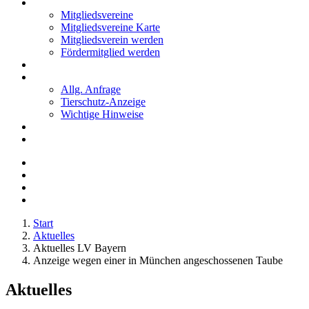
Mitglieder
Mitgliedsvereine
Mitgliedsvereine Karte
Mitgliedsverein werden
Fördermitglied werden
Notfälle
Kontakt
Allg. Anfrage
Tierschutz-Anzeige
Wichtige Hinweise
Stellenanzeigen
Tierschutzjugend
Start
Aktuelles
Aktuelles LV Bayern
Anzeige wegen einer in München angeschossenen Taube
Aktuelles