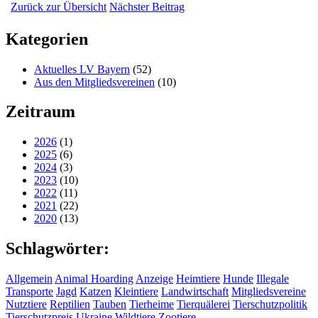
Zurück zur Übersicht
Nächster Beitrag
Kategorien
Aktuelles LV Bayern
(52)
Aus den Mitgliedsvereinen
(10)
Zeitraum
2026
(1)
2025
(6)
2024
(3)
2023
(10)
2022
(11)
2021
(22)
2020
(13)
Schlagwörter:
Allgemein
Animal Hoarding
Anzeige
Heimtiere
Hunde
Illegale
Transporte
Jagd
Katzen
Kleintiere
Landwirtschaft
Mitgliedsvereine
Nutztiere
Reptilien
Tauben
Tierheime
Tierquälerei
Tierschutzpolitik
Tierschutzpreis
Ukraine
Wildtiere
Zootiere