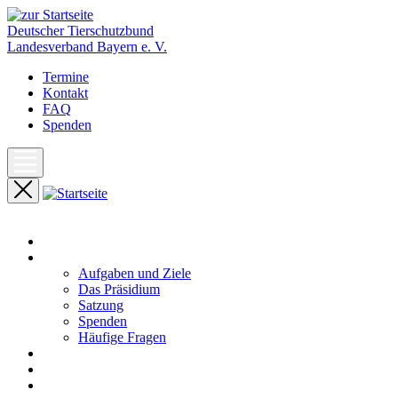
Deutscher Tierschutzbund
Landesverband Bayern e. V.
Termine
Kontakt
FAQ
Spenden
Start
Unser Landesverband
Aufgaben und Ziele
Das Präsidium
Satzung
Spenden
Häufige Fragen
Aktuelles
Pressemeldungen
Termine